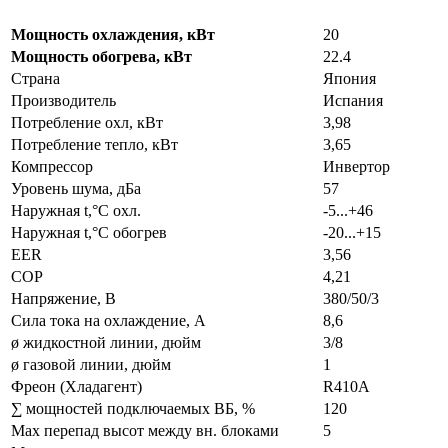
Мощность охлаждения, кВт
20
Мощность обогрева, кВт
22.4
Страна
Япония
Производитель
Испания
Потребление охл, кВт
3,98
Потребление тепло, кВт
3,65
Компрессор
Инвертор
Уровень шума, дБа
57
Наружная t,°C охл.
-5...+46
Наружная t,°C обогрев
-20...+15
EER
3,56
COP
4,21
Напряжение, В
380/50/3
Сила тока на охлаждение, А
8,6
ø жидкостной линии, дюйм
3/8
ø газовой линии, дюйм
1
Фреон (Хладагент)
R410A
∑ мощностей подключаемых ВБ, %
120
Max перепад высот между вн. блоками
5