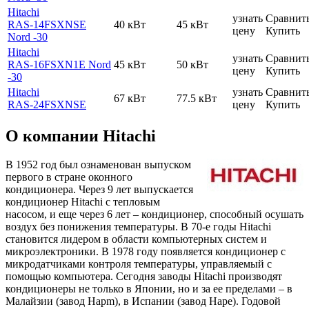
Hitachi
узнать
Сравнит
RAS-14FSXNSE
40 кВт
45 кВт
цену
Купить
Nord -30
Hitachi
узнать
Сравнит
RAS-16FSXN1E Nord
45 кВт
50 кВт
цену
Купить
-30
Hitachi
узнать
Сравнит
67 кВт
77.5 кВт
RAS-24FSXNSE
цену
Купить
О компании Hitachi
В 1952 год был ознаменован выпуском
первого в стране оконного
кондиционера. Через 9 лет выпускается
кондиционер Hitachi с тепловым
насосом, и еще через 6 лет – кондиционер, способный осушать
воздух без понижения температуры. В 70-е годы Hitachi
становится лидером в области компьютерных систем и
микроэлектроники. В 1978 году появляется кондиционер с
микродатчиками контроля температуры, управляемый с
помощью компьютера. Сегодня заводы Hitachi производят
кондиционеры не только в Японии, но и за ее пределами – в
Малайзии (завод Hapm), в Испании (завод Hape). Годовой