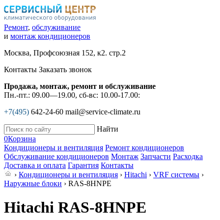
Ремонт
,
обслуживание
и
монтаж кондиционеров
Москва, Профсоюзная 152, к2. стр.2
Контакты
Заказать звонок
Продажа, монтаж, ремонт и обслуживание
Пн.-пт.: 09.00—19.00, сб-вс: 10.00-17.00:
+7(495)
642-24-60
mail@service-climate.ru
Найти
0
Корзина
Кондиционеры и вентиляция
Ремонт кондиционеров
Обслуживание кондиционеров
Монтаж
Запчасти
Расходка
Доставка и оплата
Гарантия
Контакты
›
Кондиционеры и вентиляция
›
Hitachi
›
VRF системы
›
Наружные блоки
› RAS-8HNPE
Hitachi RAS-8HNPE