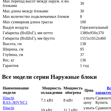
Max перепад высот между наруж. и вн.
30
блоками
Max длина между блоками
30
Max количество подключаемых блоков
8
Max суммарная длина трассы
100
Выдув воздуха
Горизонтальный
Габариты (ВxШxГ), мм нетто
1380x950x370
Габариты (ВxШxГ), мм брутто
1515х1012х460
Высота, см
138
Ширина, см
95
Глубина, см
37
Вес, кг
136
Гарантия
1 год
Все модели серии Наружные блоки
Наименование
Мощность
Мощность
Вс
Цена
модели
охлаждения
обогрева
характе
Hitachi
узнать
Сравнит
7.1 кВт
8 кВт
RAS-3HVNC1
цену
Купить
Hitachi
узнать
Сравнит
10 кВт
11.2 кВт