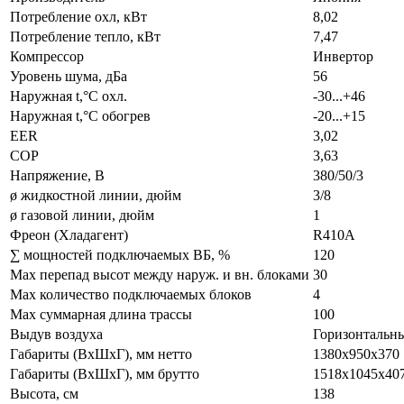
Потребление охл, кВт
8,02
Потребление тепло, кВт
7,47
Компрессор
Инвертор
Уровень шума, дБа
56
Наружная t,°C охл.
-30...+46
Наружная t,°C обогрев
-20...+15
EER
3,02
COP
3,63
Напряжение, В
380/50/3
ø жидкостной линии, дюйм
3/8
ø газовой линии, дюйм
1
Фреон (Хладагент)
R410A
∑ мощностей подключаемых ВБ, %
120
Max перепад высот между наруж. и вн. блоками
30
Max количество подключаемых блоков
4
Max суммарная длина трассы
100
Выдув воздуха
Горизонтальн
Габариты (ВxШxГ), мм нетто
1380х950х370
Габариты (ВxШxГ), мм брутто
1518х1045х40
Высота, см
138