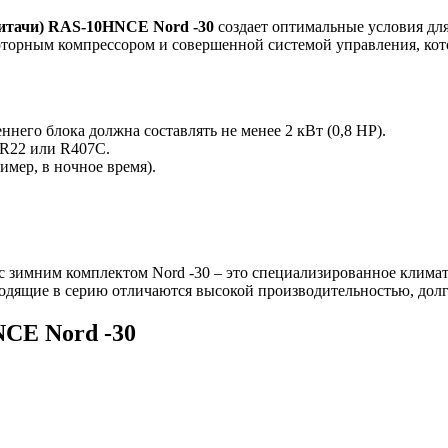
Хитачи) RAS-10HNCE Nord -30
создает оптимальные условия дл
торным компрессором и совершенной системой управления, котор
его блока должна составлять не менее 2 кВт (0,8 НР).
 R22 или R407C.
имер, в ночное время).
 с зимним комплектом Nord -30 – это специализированное клима
одящие в серию отличаются высокой производительностью, долг
CE Nord -30