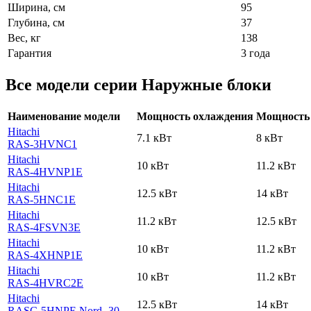
Ширина, см
95
Глубина, см
37
Вес, кг
138
Гарантия
3 года
Все модели серии Наружные блоки
Наименование модели
Мощность охлаждения
Мощность 
Hitachi
7.1 кВт
8 кВт
RAS-3HVNC1
Hitachi
10 кВт
11.2 кВт
RAS-4HVNP1E
Hitachi
12.5 кВт
14 кВт
RAS-5HNC1E
Hitachi
11.2 кВт
12.5 кВт
RAS-4FSVN3E
Hitachi
10 кВт
11.2 кВт
RAS-4XHNP1E
Hitachi
10 кВт
11.2 кВт
RAS-4HVRC2E
Hitachi
12.5 кВт
14 кВт
RASC-5HNPE Nord -30