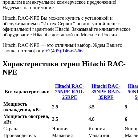
пришлем вам актуальное коммерческое предложение!
Надеемся на понимание.
Hitachi RAC-NPE Вы можете купить с установкой и
обслуживанием в "Интех Сервис" по доступной цене с
официальной гарантией Hitachi. Заказывайте климатическое
оборудование Hitachi с доставкой по Москве и России.
Hitachi RAC-NPE — это отличный выбор. Ждем Вашего
звонка по телефону
+7(495) 146-67-66
Характеристики серии Hitachi RAC-
NPE
Hitachi RAC-
Hitachi RAC-
Hita
Все характеристики
25NPE
RAD-
35NPE
RAD-
50N
25RPE
35RPE
5
Мощность
2.5
3.5
5
охлаждения, кВт
Мощность обогрева,
3.5
4.8
6
кВт
Страна
Япония
Япония
Япон
Производитель
Малайзия
Малайзия
Малай