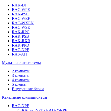
RAK-DJ
RAC-WPE
RAK-PSC
RAC-WEF
RAC-WXEN
RAC-WSE
RAK-RPC
RAK-PSB
RAK-RXB
RAK-PPD
RAC-NPE
RAS-AH
Мульти сплит системы
2 комнаты
3 комнаты
4 комнаты
5 комнат
Внутренние блоки
Канальные кондиционеры
RAC-NPE
RAC-25NPE / RAD-25RPE