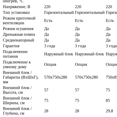
обогрев, °С
Напряжение, В
220
220
220
Тип установки
Горизонтальный
Горизонтальный
Гориз
Режим приточной
Есть
Есть
Есть
вентиляции
Режим осушения
Да
Да
Да
Дренажная помпа
Да
Да
Да
Средненапорный
Да
Да
Да
Гарантия
3 года
3 года
3 года
Подключение
Наружный блок
Наружный блок
Наруж
питания
Подключение к
Опция
Опция
Опци
умному дому
Внешний блок /
Габариты (ВхШхГ),
570х750x280
570х750x280
750x8
мм
Внешний блок /
57
57
75
Высота, см
Внешний блок /
75
75
85
Ширина, см
Внешний блок /
28
28
29,8
Глубина, см