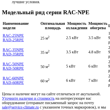
лучшие условия.
Модельный ряд серии RAC-NPE
Наименование
Оптимальная
Мощность
Мощность
модели
площадь
охлаждения
обогрева
RAC-25NPE
2
2.5 кВт
3.5 кВт
25 м
RAD-25RPE
р
RAC-35NPE
2
3.5 кВт
4.8 кВт
35 м
RAD-35RPE
р
RAC-50NPE
2
5 кВт
6 кВт
50 м
RAD-50RPE
р
RAC-60NPE
2
6 кВт
7 кВт
60 м
RAD-60RPE
р
Цены и наличие могут на сайте отличаться от акутальной.
Уточните наличие и стоимость
на интересующее вас
оборудование (отправьте письменный запрос на почту
sale@service-climate.ru
с указанием точных маркировок), и мы