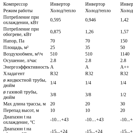
Компрессор
Инвертор
Инвертор
Инвер
Режим работы
Холод/тепло
Холод/тепло
Холод
Потребление при
0,595
0,946
1,42
охлаждении, кВт
Потребление при
0,875
1,26
1,57
обогреве, кВт
Напор, Па
70
70
150
Площадь, м²
25
35
50
Воздухообмен, м³/ч
510
510
1140
Осушение, л/час
2.8
2.8
2.8
Энергоэффективность
A
A
A++
Хладагент
R32
R32
R32
ø жидкостной трубы,
1/4
1/4
1/4
дюйм
ø газовой трубы,
3/8
3/8
1/2
дюйм
Max длина трассы, м
20
20
30
Перепад высот, м
10
10
20
Диапазон t на
-10…+43
-10…+43
-10...
охлаждение, °С
Диапазон t на
-15...+24
-15...+24
-15...