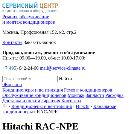
Ремонт
,
обслуживание
и
монтаж кондиционеров
Москва, Профсоюзная 152, к2. стр.2
Контакты
Заказать звонок
Продажа, монтаж, ремонт и обслуживание
Пн.-пт.: 09.00—19.00, сб-вс: 10.00-17.00:
+7(495)
642-24-60
mail@service-climate.ru
Найти
0
Корзина
Кондиционеры и вентиляция
Ремонт кондиционеров
Обслуживание кондиционеров
Монтаж
Запчасти
Расходка
Доставка и оплата
Гарантия
Контакты
›
Кондиционеры и вентиляция
›
Hitachi
›
Канальные
кондиционеры
› RAC-NPE
Hitachi RAC-NPE