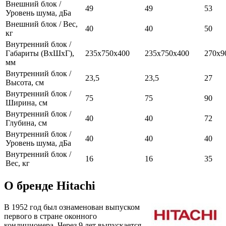
Внешний блок /
49
49
53
Уровень шума, дБа
Внешний блок / Вес,
40
40
50
кг
Внутренний блок /
Габариты (ВхШхГ),
235x750x400
235x750x400
270x9
мм
Внутренний блок /
23,5
23,5
27
Высота, см
Внутренний блок /
75
75
90
Ширина, см
Внутренний блок /
40
40
72
Глубина, см
Внутренний блок /
40
40
40
Уровень шума, дБа
Внутренний блок /
16
16
35
Вес, кг
О бренде Hitachi
В 1952 год был ознаменован выпуском
первого в стране оконного
кондиционера. Через 9 лет выпускается