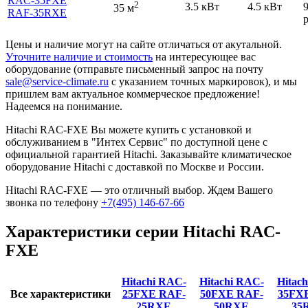
RAC-35FXE
2
3.5 кВт
4.5 кВт
35 м
RAF-35RXE
р
Цены и наличие могут на сайте отличаться от акутальной.
Уточните наличие и стоимость
на интересующее вас
оборудование (отправьте письменный запрос на почту
sale@service-climate.ru
с указанием точных маркировок), и мы
пришлем вам актуальное коммерческое предложение!
Надеемся на понимание.
Hitachi RAC-FXE Вы можете купить с установкой и
обслуживанием в "Интех Сервис" по доступной цене с
официальной гарантией Hitachi. Заказывайте климатическое
оборудование Hitachi с доставкой по Москве и России.
Hitachi RAC-FXE — это отличный выбор. Ждем Вашего
звонка по телефону
+7(495) 146-67-66
Характеристики серии Hitachi RAC-
FXE
Hitachi RAC-
Hitachi RAC-
Hitac
Все характеристики
25FXE
RAF-
50FXE
RAF-
35FX
25RXE
50RXE
35