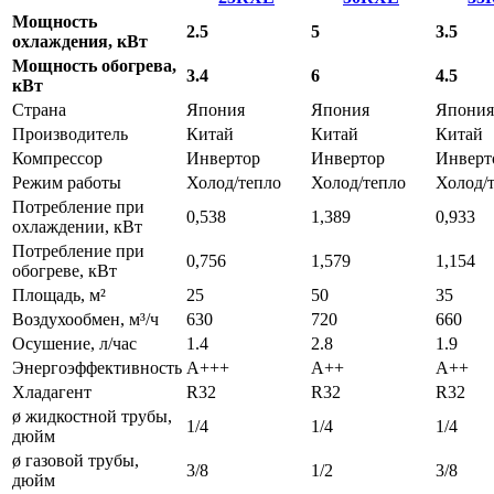
Мощность
2.5
5
3.5
охлаждения, кВт
Мощность обогрева,
3.4
6
4.5
кВт
Страна
Япония
Япония
Япония
Производитель
Китай
Китай
Китай
Компрессор
Инвертор
Инвертор
Инверт
Режим работы
Холод/тепло
Холод/тепло
Холод/
Потребление при
0,538
1,389
0,933
охлаждении, кВт
Потребление при
0,756
1,579
1,154
обогреве, кВт
Площадь, м²
25
50
35
Воздухообмен, м³/ч
630
720
660
Осушение, л/час
1.4
2.8
1.9
Энергоэффективность
A+++
A++
A++
Хладагент
R32
R32
R32
ø жидкостной трубы,
1/4
1/4
1/4
дюйм
ø газовой трубы,
3/8
1/2
3/8
дюйм