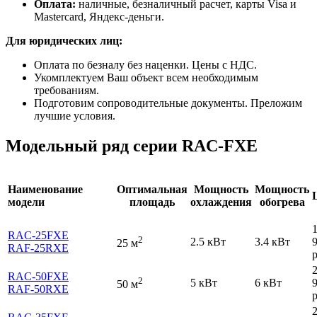
Оплата:
наличные, безналичный расчет, карты Visa и
Mastercard, Яндекс-деньги.
Для юридических лиц:
Оплата по безналу без наценки. Цены с НДС.
Укомплектуем Ваш объект всем необходимым
требованиям.
Подготовим сопроводительные документы. Преложим
лучшие условия.
Модельный ряд серии RAC-FXE
Наименование
Оптимальная
Мощность
Мощность
модели
площадь
охлаждения
обогрева
RAC-25FXE
2
2.5 кВт
3.4 кВт
25 м
RAF-25RXE
р
RAC-50FXE
2
5 кВт
6 кВт
50 м
RAF-50RXE
р