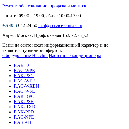
Ремонт
,
обслуживание
,
продажа
и
монтаж
Пн.-пт.: 09.00—19.00, сб-вс: 10.00-17.00
+7(495)
642-24-60
mail@service-climate.ru
Адрес: Москва, Профсоюзная 152, к2. стр.2
Цены на сайте носят информационный характер и не
являются публичной офертой.
Оборудование Hitachi
Настенные кондиционеры
RAK-DJ
RAC-WPE
RAK-PSC
RAC-WEF
RAC-WXEN
RAC-WSE
RAK-RPC
RAK-PSB
RAK-RXB
RAK-PPD
RAC-NPE
RAS-AH