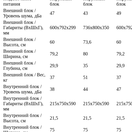
питания
блок
блок
блок
Внешний блок /
47
43
49
Уровень шума, дБа
Внешний блок /
Габариты (ВхШхГ),
600х792х299
736х800х350
600х79
мм
Внешний блок /
60
73,6
60
Высота, см
Внешний блок /
79,2
80
79,2
Ширина, см
Внешний блок /
29,9
35
29,9
Глубина, см
Внешний блок / Вес,
37
51
37
кг
Внутренний блок /
38
44
47
Уровень шума, дБа
Внутренний блок /
Габариты (ВхШхГ),
215х750х590
215х750х590
215х75
мм
Внутренний блок /
21,5
21,5
21,5
Высота, см
Внутренний блок /
75
75
75