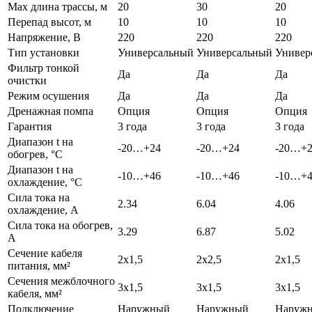
Max длина трассы, м
20
30
20
Перепад высот, м
10
10
10
Напряжение, В
220
220
220
Тип установки
Универсальный
Универсальный
Универ
Фильтр тонкой
Да
Да
Да
очистки
Режим осушения
Да
Да
Да
Дренажная помпа
Опция
Опция
Опция
Гарантия
3 года
3 года
3 года
Диапазон t на
-20…+24
-20…+24
-20…+
обогрев, °С
Диапазон t на
-10…+46
-10…+46
-10…+
охлаждение, °С
Сила тока на
2.34
6.04
4.06
охлаждение, А
Сила тока на обогрев,
3.29
6.87
5.02
А
Сечение кабеля
2x1,5
2x2,5
2x1,5
питания, мм²
Сечения межблочного
3x1,5
3x1,5
3x1,5
кабеля, мм²
Подключение
Наружный
Наружный
Наруж