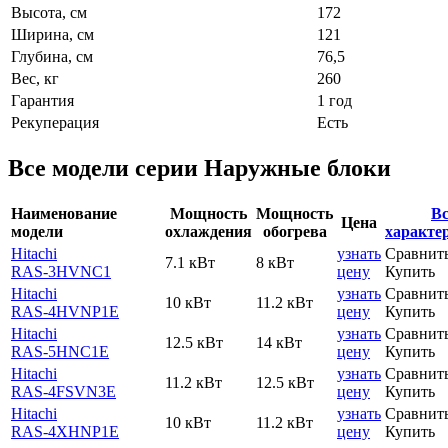
Высота, см
172
Ширина, см
121
Глубина, см
76,5
Вес, кг
260
Гарантия
1 год
Рекуперация
Есть
Все модели серии Наружные блоки
Наименование
Мощность
Мощность
Вс
Цена
модели
охлаждения
обогрева
характе
Hitachi
узнать
Сравнит
7.1 кВт
8 кВт
RAS-3HVNC1
цену
Купить
Hitachi
узнать
Сравнит
10 кВт
11.2 кВт
RAS-4HVNP1E
цену
Купить
Hitachi
узнать
Сравнит
12.5 кВт
14 кВт
RAS-5HNC1E
цену
Купить
Hitachi
узнать
Сравнит
11.2 кВт
12.5 кВт
RAS-4FSVN3E
цену
Купить
Hitachi
узнать
Сравнит
10 кВт
11.2 кВт
RAS-4XHNP1E
цену
Купить