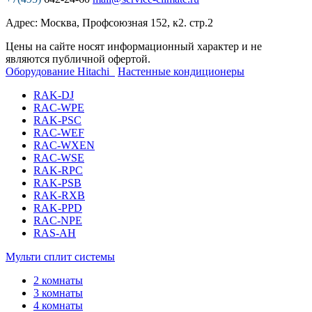
Адрес: Москва, Профсоюзная 152, к2. стр.2
Цены на сайте носят информационный характер и не
являются публичной офертой.
Оборудование Hitachi
Настенные кондиционеры
RAK-DJ
RAC-WPE
RAK-PSC
RAC-WEF
RAC-WXEN
RAC-WSE
RAK-RPC
RAK-PSB
RAK-RXB
RAK-PPD
RAC-NPE
RAS-AH
Мульти сплит системы
2 комнаты
3 комнаты
4 комнаты