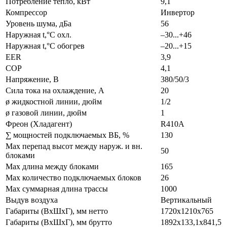
Потребление тепло, кВт
9,1
Компрессор
Инвертор
Уровень шума, дБа
56
Наружная t,°C охл.
–30...+46
Наружная t,°C обогрев
–20...+15
EER
3,9
COP
4,1
Напряжение, В
380/50/3
Сила тока на охлаждение, А
20
ø жидкостной линии, дюйм
1/2
ø газовой линии, дюйм
1
Фреон (Хладагент)
R410A
∑ мощностей подключаемых ВБ, %
130
Max перепад высот между наруж. и вн.
50
блоками
Max длина между блоками
165
Max количество подключаемых блоков
26
Max суммарная длина трассы
1000
Выдув воздуха
Вертикальный
Габариты (ВxШxГ), мм нетто
1720х1210х765
Габариты (ВxШxГ), мм брутто
1892х133,1х841,5