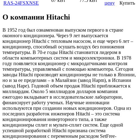
67 кВт
77.5 кВт
RAS-24FSXNSE
цену
Купить
О компании Hitachi
В 1952 год был ознаменован выпуском первого в стране
оконного кондиционера. Через 9 лет выпускается
кондиционер Hitachi с тепловым насосом, и еще через 6 лет –
кондиционер, способный осушать воздух без понижения
температуры. В 70-е годы Hitachi становится лидером в
области компьютерных систем и микроэлектроники. В 1978
году появляется кондиционер с микродатчиками контроля
температуры, управляемый с помощью компьютера. Сегодня
заводы Hitachi производят кондиционеры не только в Японии,
но и за ее пределами – в Малайзии (завод Hapm), в Испании
(завод Hape). Годовой объем продаж Hitachi приближается к
миллиардам. Около 5 миллиардов долларов компания
ежегодно вкладывает в исследовательские лаборатории,
финансирует работу ученых. Научные инновации
используются при создании новых кондиционеров. Одна из
последних разработок инженеров Hitachi – это система
кондиционирования инверторного типа, а также
кондиционеры сплит и мульти-сплит систем. Еще одной
успешной разработкой Hitachi признана система
кондиционирования с переменным расходом SetFree-