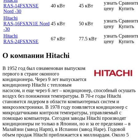
Hitachi
узнать
Сравнит
RAS-14FSXNSE
40 кВт
45 кВт
цену
Купить
Nord -30
Hitachi
узнать
Сравнит
RAS-16FSXN1E Nord
45 кВт
50 кВт
цену
Купить
-30
Hitachi
узнать
Сравнит
67 кВт
77.5 кВт
RAS-24FSXNSE
цену
Купить
О компании Hitachi
В 1952 год был ознаменован выпуском
первого в стране оконного
кондиционера. Через 9 лет выпускается
кондиционер Hitachi с тепловым
насосом, и еще через 6 лет – кондиционер, способный осушать
воздух без понижения температуры. В 70-е годы Hitachi
становится лидером в области компьютерных систем и
микроэлектроники. В 1978 году появляется кондиционер с
микродатчиками контроля температуры, управляемый с
помощью компьютера. Сегодня заводы Hitachi производят
кондиционеры не только в Японии, но и за ее пределами – в
Малайзии (завод Hapm), в Испании (завод Hape). Годовой
объем продаж Hitachi приближается к миллиардам. Около 5