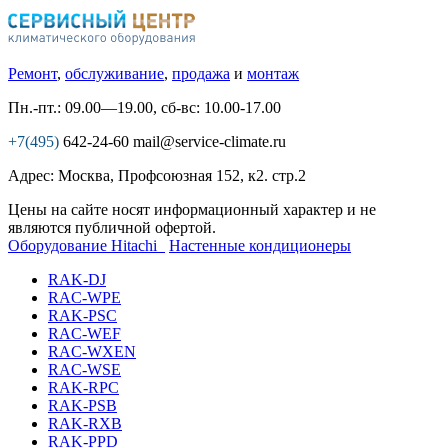
Ремонт
,
обслуживание
,
продажа
и
монтаж
Пн.-пт.: 09.00—19.00, сб-вс: 10.00-17.00
+7(495)
642-24-60
mail@service-climate.ru
Адрес: Москва, Профсоюзная 152, к2. стр.2
Цены на сайте носят информационный характер и не
являются публичной офертой.
Оборудование Hitachi
Настенные кондиционеры
RAK-DJ
RAC-WPE
RAK-PSC
RAC-WEF
RAC-WXEN
RAC-WSE
RAK-RPC
RAK-PSB
RAK-RXB
RAK-PPD