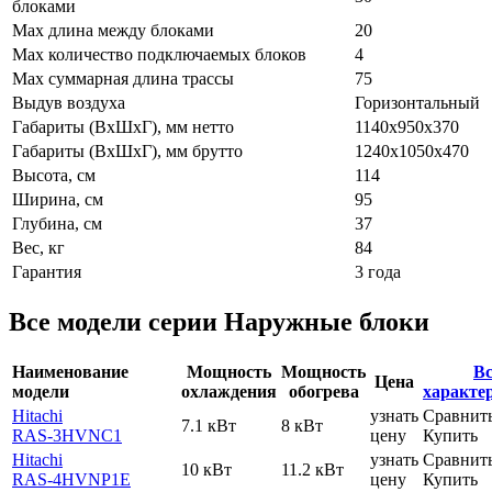
блоками
Max длина между блоками
20
Max количество подключаемых блоков
4
Max суммарная длина трассы
75
Выдув воздуха
Горизонтальный
Габариты (ВxШxГ), мм нетто
1140х950х370
Габариты (ВxШxГ), мм брутто
1240х1050х470
Высота, см
114
Ширина, см
95
Глубина, см
37
Вес, кг
84
Гарантия
3 года
Все модели серии Наружные блоки
Наименование
Мощность
Мощность
Вс
Цена
модели
охлаждения
обогрева
характе
Hitachi
узнать
Сравнит
7.1 кВт
8 кВт
RAS-3HVNC1
цену
Купить
Hitachi
узнать
Сравнит
10 кВт
11.2 кВт
RAS-4HVNP1E
цену
Купить