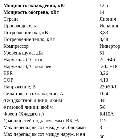
Мощность охлаждения, кВт
12.5
Мощность обогрева, кВт
14
Страна
Япония
Производитель
Испания
Потребление охл, кВт
3,83
Потребление тепло, кВт
3,48
Компрессор
Инвертор
Уровень шума, дБа
51
Наружная t,°C охл.
-5...+46
Наружная t,°C обогрев
-20...+18
EER
3,26
COP
4,13
Напряжение, В
220/50/1
Сила тока на охлаждение, А
16,4
ø жидкостной линии, дюйм
3/8
ø газовой линии, дюйм
5/8
Фреон (Хладагент)
R410A
∑ мощностей подключаемых ВБ, %
115
Max перепад высот между вн. блоками
3
Max перепад высот между наруж. и вн.
30