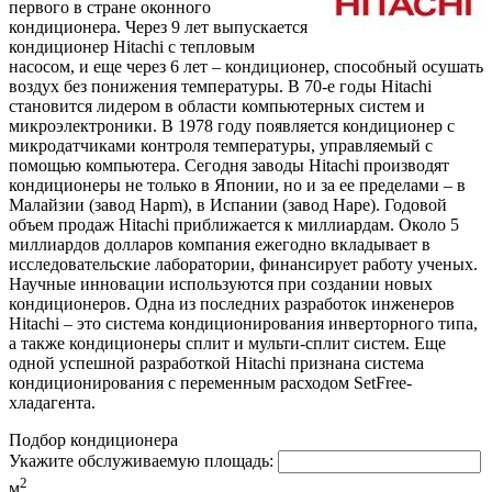
первого в стране оконного
кондиционера. Через 9 лет выпускается
кондиционер Hitachi с тепловым
насосом, и еще через 6 лет – кондиционер, способный осушать
воздух без понижения температуры. В 70-е годы Hitachi
становится лидером в области компьютерных систем и
микроэлектроники. В 1978 году появляется кондиционер с
микродатчиками контроля температуры, управляемый с
помощью компьютера. Сегодня заводы Hitachi производят
кондиционеры не только в Японии, но и за ее пределами – в
Малайзии (завод Hapm), в Испании (завод Hape). Годовой
объем продаж Hitachi приближается к миллиардам. Около 5
миллиардов долларов компания ежегодно вкладывает в
исследовательские лаборатории, финансирует работу ученых.
Научные инновации используются при создании новых
кондиционеров. Одна из последних разработок инженеров
Hitachi – это система кондиционирования инверторного типа,
а также кондиционеры сплит и мульти-сплит систем. Еще
одной успешной разработкой Hitachi признана система
кондиционирования с переменным расходом SetFree-
хладагента.
Подбор кондиционера
Укажите обслуживаемую площадь:
2
м