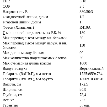
EER
3,18
COP
3,5
Напряжение, В
380/50/3
ø жидкостной линии, дюйм
1/2
ø газовой линии, дюйм
1
Фреон (Хладагент)
R410A
∑ мощностей подключаемых ВБ, %
130
Max перепад высот между вн. блоками
30
Max перепад высот между наруж. и вн.
110
блоками
Max длина между блоками
90
Max количество подключаемых блоков
39
Max суммарная длина трассы
1000
Выдув воздуха
Вертикальный
Габариты (ВxШxГ), мм нетто
1725х959х784
Габариты (ВxШxГ), мм брутто
1800х1030х810
Высота, см
172,5
Ширина, см
95,9
Глубина, см
78,4
Вес, кг
233
Гарантия
3 года