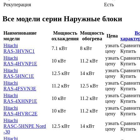
Рекуперация
Есть
Все модели серии Наружные блоки
Наименование
Мощность
Мощность
Вс
Цена
модели
охлаждения
обогрева
характе
Hitachi
узнать
Сравнит
7.1 кВт
8 кВт
RAS-3HVNC1
цену
Купить
Hitachi
узнать
Сравнит
10 кВт
11.2 кВт
RAS-4HVNP1E
цену
Купить
Hitachi
узнать
Сравнит
12.5 кВт
14 кВт
RAS-5HNC1E
цену
Купить
Hitachi
узнать
Сравнит
11.2 кВт
12.5 кВт
RAS-4FSVN3E
цену
Купить
Hitachi
узнать
Сравнит
10 кВт
11.2 кВт
RAS-4XHNP1E
цену
Купить
Hitachi
узнать
Сравнит
10 кВт
11.2 кВт
RAS-4HVRC2E
цену
Купить
Hitachi
узнать
Сравнит
RASC-5HNPE Nord
12.5 кВт
14 кВт
цену
Купить
-30
Hitachi