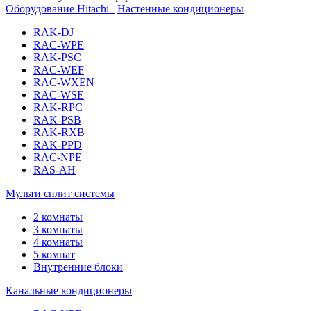
Оборудование Hitachi
Настенные кондиционеры
RAK-DJ
RAC-WPE
RAK-PSC
RAC-WEF
RAC-WXEN
RAC-WSE
RAK-RPC
RAK-PSB
RAK-RXB
RAK-PPD
RAC-NPE
RAS-AH
Мульти сплит системы
2 комнаты
3 комнаты
4 комнаты
5 комнат
Внутренние блоки
Канальные кондиционеры