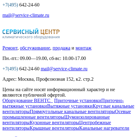
+7(495)
642-24-60
mail@service-climate.ru
Ремонт
,
обслуживание
,
продажа
и
монтаж
Пн.-пт.: 09.00—19.00, сб-вс: 10.00-17.00
+7(495)
642-24-60
mail@service-climate.ru
Адрес: Москва, Профсоюзная 152, к2. стр.2
Цены на сайте носят информационный характер и не
являются публичной офертой.
Оборудование ВЕНТС
Приточные установки
Приточно-
вытяжные установки
Вытяжные установки
Круглые канальные
вентиляторы
Прямоугольные канальные вентиляторы
Осевые
промышленные вентиляторы
Шумоизолированные
вентиляторы
Кухонные вентиляторы
Центробежные
вентиляторы
Крышные вентиляторы
Канальные нагреватели