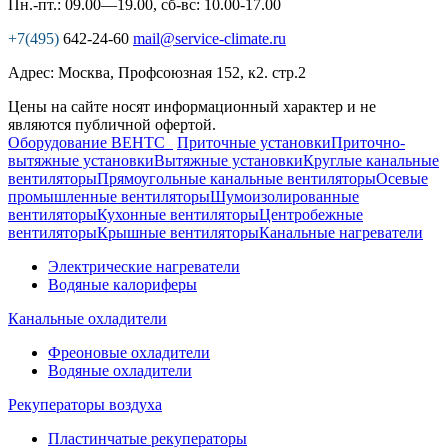
Пн.-пт.: 09.00—19.00, сб-вс: 10.00-17.00
+7(495)
642-24-60
mail@service-climate.ru
Адрес: Москва, Профсоюзная 152, к2. стр.2
Цены на сайте носят информационный характер и не
являются публичной офертой.
Оборудование ВЕНТС
Приточные установки
Приточно-
вытяжные установки
Вытяжные установки
Круглые канальные
вентиляторы
Прямоугольные канальные вентиляторы
Осевые
промышленные вентиляторы
Шумоизолированные
вентиляторы
Кухонные вентиляторы
Центробежные
вентиляторы
Крышные вентиляторы
Канальные нагреватели
Электрические нагреватели
Водяные калориферы
Канальные охладители
Фреоновые охладители
Водяные охладители
Рекуператоры воздуха
Пластинчатые рекуператоры