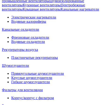
промышленные вентиляторы
Шумоизолированные
вентиляторы
Кухонные вентиляторы
Центробежные
вентиляторы
Крышные вентиляторы
Канальные нагреватели
Электрические нагреватели
Водяные калориферы
Канальные охладители
Фреоновые охладители
Водяные охладители
Рекуператоры воздуха
Пластинчатые рекуператоры
Шумоглушители
Прямоугольные шумоглушители
Круглые шумоглушители
Гибкие шумоглушители
Фильтры для вентиляции
Корпус/корпус с фильтром