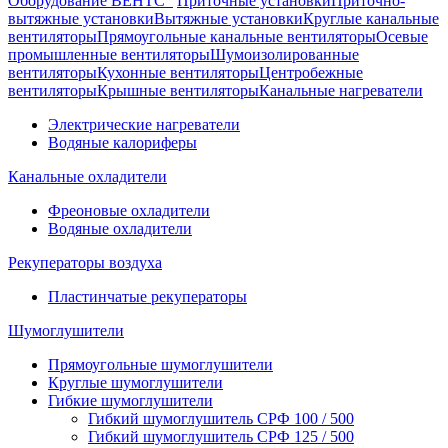
Оборудование ВЕНТС
Приточные установки
Приточно-
вытяжные установки
Вытяжные установки
Круглые канальные
вентиляторы
Прямоугольные канальные вентиляторы
Осевые
промышленные вентиляторы
Шумоизолированные
вентиляторы
Кухонные вентиляторы
Центробежные
вентиляторы
Крышные вентиляторы
Канальные нагреватели
Электрические нагреватели
Водяные калориферы
Канальные охладители
Фреоновые охладители
Водяные охладители
Рекуператоры воздуха
Пластинчатые рекуператоры
Шумоглушители
Прямоугольные шумоглушители
Круглые шумоглушители
Гибкие шумоглушители
Гибкий шумоглушитель СРФ 100 / 500
Гибкий шумоглушитель СРФ 125 / 500