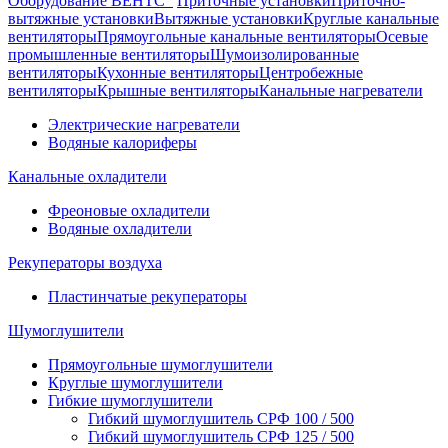
Оборудование ВЕНТС
Приточные установки
Приточно-
вытяжные установки
Вытяжные установки
Круглые канальные
вентиляторы
Прямоугольные канальные вентиляторы
Осевые
промышленные вентиляторы
Шумоизолированные
вентиляторы
Кухонные вентиляторы
Центробежные
вентиляторы
Крышные вентиляторы
Канальные нагреватели
Электрические нагреватели
Водяные калориферы
Канальные охладители
Фреоновые охладители
Водяные охладители
Рекуператоры воздуха
Пластинчатые рекуператоры
Шумоглушители
Прямоугольные шумоглушители
Круглые шумоглушители
Гибкие шумоглушители
Гибкий шумоглушитель СРФ 100 / 500
Гибкий шумоглушитель СРФ 125 / 500