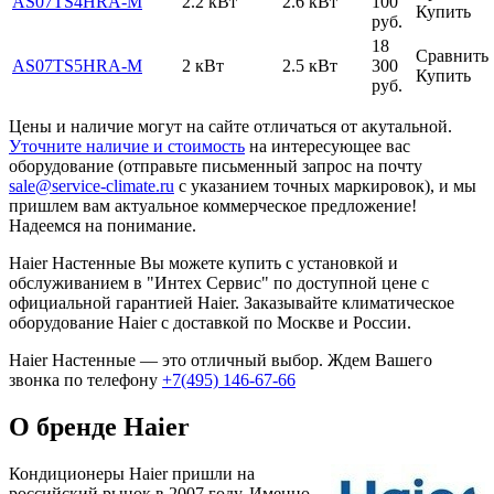
AS07TS4HRA-M
2.2 кВт
2.6 кВт
100
Купить
руб.
18
Сравнить
AS07TS5HRA-M
2 кВт
2.5 кВт
300
Купить
руб.
Цены и наличие могут на сайте отличаться от акутальной.
Уточните наличие и стоимость
на интересующее вас
оборудование (отправьте письменный запрос на почту
sale@service-climate.ru
с указанием точных маркировок), и мы
пришлем вам актуальное коммерческое предложение!
Надеемся на понимание.
Haier Настенные Вы можете купить с установкой и
обслуживанием в "Интех Сервис" по доступной цене с
официальной гарантией Haier. Заказывайте климатическое
оборудование Haier с доставкой по Москве и России.
Haier Настенные — это отличный выбор. Ждем Вашего
звонка по телефону
+7(495) 146-67-66
О бренде Haier
Кондиционеры Haier пришли на
российский рынок в 2007 году. Именно