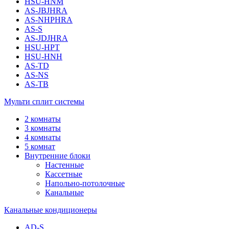
HSU-HNM
AS-JBJHRA
AS-NHPHRA
AS-S
AS-JDJHRA
HSU-HPT
HSU-HNH
AS-TD
AS-NS
AS-TB
Мульти сплит системы
2 комнаты
3 комнаты
4 комнаты
5 комнат
Внутренние блоки
Настенные
Кассетные
Напольно-потолочные
Канальные
Канальные кондиционеры
AD-S