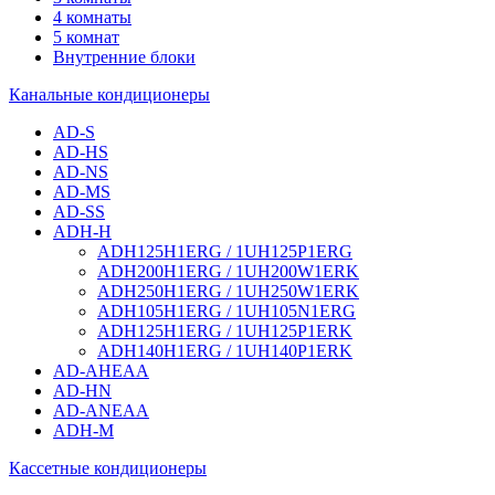
4 комнаты
5 комнат
Внутренние блоки
Канальные кондиционеры
AD-S
AD-HS
AD-NS
AD-MS
AD-SS
ADH-H
ADH125H1ERG / 1UH125P1ERG
ADH200H1ERG / 1UH200W1ERK
ADH250H1ERG / 1UH250W1ERK
ADH105H1ERG / 1UH105N1ERG
ADH125H1ERG / 1UH125P1ERK
ADH140H1ERG / 1UH140P1ERK
AD-AHEAA
AD-HN
AD-ANEAA
ADH-M
Кассетные кондиционеры