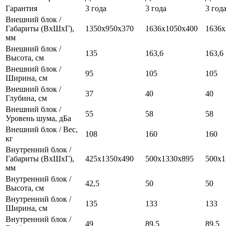
Гарантия
3 года
3 года
3 год
Внешний блок /
Габариты (ВхШхГ),
1350х950x370
1636х1050х400
1636х
мм
Внешний блок /
135
163,6
163,6
Высота, см
Внешний блок /
95
105
105
Ширина, см
Внешний блок /
37
40
40
Глубина, см
Внешний блок /
55
58
58
Уровень шума, дБа
Внешний блок / Вес,
108
160
160
кг
Внутренний блок /
Габариты (ВхШхГ),
425х1350х490
500х1330х895
500х1
мм
Внутренний блок /
42,5
50
50
Высота, см
Внутренний блок /
135
133
133
Ширина, см
Внутренний блок /
49
89,5
89,5