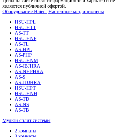
Цены на сайте носят информационный характер и не
являются публичной офертой.
Оборудование Haier
Настенные кондиционеры
HSU-HPL
HSU-HTT
AS-TT
HSU-HNF
AS-TL
AS-HPL
AS-PHP
HSU-HNM
AS-JBJHRA
AS-NHPHRA
AS-S
AS-JDJHRA
HSU-HPT
HSU-HNH
AS-TD
AS-NS
AS-TB
Мульти сплит системы
2 комнаты
3 комнаты