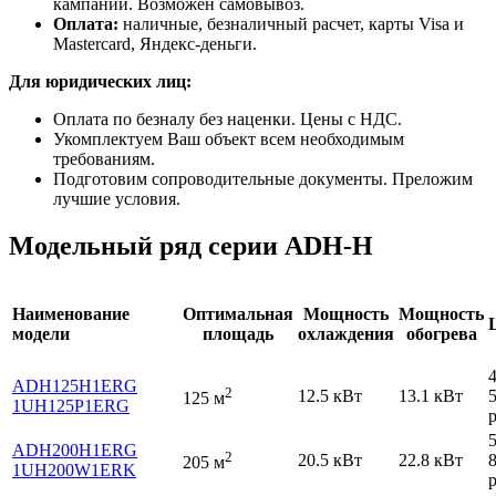
кампании. Возможен самовывоз.
Оплата:
наличные, безналичный расчет, карты Visa и
Mastercard, Яндекс-деньги.
Для юридических лиц:
Оплата по безналу без наценки. Цены с НДС.
Укомплектуем Ваш объект всем необходимым
требованиям.
Подготовим сопроводительные документы. Преложим
лучшие условия.
Модельный ряд серии ADH-H
Наименование
Оптимальная
Мощность
Мощность
модели
площадь
охлаждения
обогрева
ADH125H1ERG
2
12.5 кВт
13.1 кВт
125 м
1UH125P1ERG
р
ADH200H1ERG
2
20.5 кВт
22.8 кВт
205 м
1UH200W1ERK
р