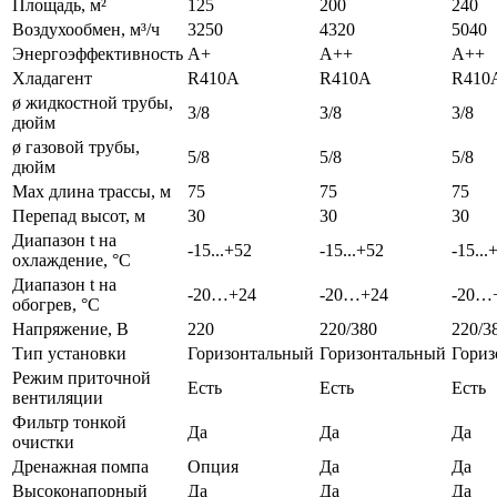
Площадь, м²
125
200
240
Воздухообмен, м³/ч
3250
4320
5040
Энергоэффективность
A+
A++
A++
Хладагент
R410A
R410A
R410
ø жидкостной трубы,
3/8
3/8
3/8
дюйм
ø газовой трубы,
5/8
5/8
5/8
дюйм
Max длина трассы, м
75
75
75
Перепад высот, м
30
30
30
Диапазон t на
-15...+52
-15...+52
-15...
охлаждение, °С
Диапазон t на
-20…+24
-20…+24
-20…
обогрев, °С
Напряжение, В
220
220/380
220/3
Тип установки
Горизонтальный
Горизонтальный
Гориз
Режим приточной
Есть
Есть
Есть
вентиляции
Фильтр тонкой
Да
Да
Да
очистки
Дренажная помпа
Опция
Да
Да
Высоконапорный
Да
Да
Да