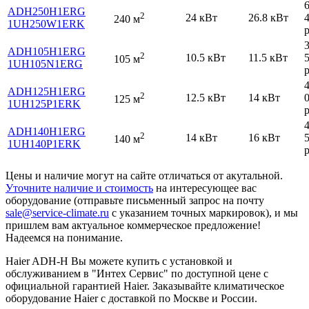
ADH250H1ERG
2
24 кВт
26.8 кВт
240 м
1UH250W1ERK
р
ADH105H1ERG
2
10.5 кВт
11.5 кВт
105 м
1UH105N1ERG
р
ADH125H1ERG
2
12.5 кВт
14 кВт
125 м
1UH125P1ERK
р
ADH140H1ERG
2
14 кВт
16 кВт
140 м
1UH140P1ERK
р
Цены и наличие могут на сайте отличаться от акутальной.
Уточните наличие и стоимость
на интересующее вас
оборудование (отправьте письменный запрос на почту
sale@service-climate.ru
с указанием точных маркировок), и мы
пришлем вам актуальное коммерческое предложение!
Надеемся на понимание.
Haier ADH-H Вы можете купить с установкой и
обслуживанием в "Интех Сервис" по доступной цене с
официальной гарантией Haier. Заказывайте климатическое
оборудование Haier с доставкой по Москве и России.