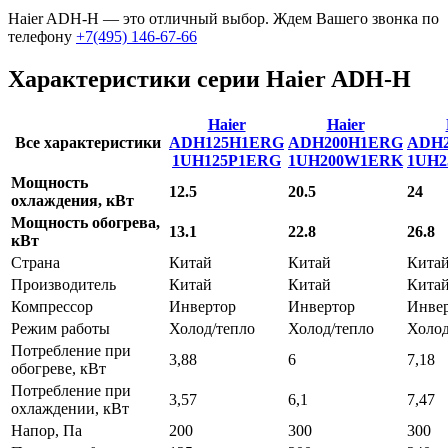
Haier ADH-H — это отличный выбор. Ждем Вашего звонка по
телефону
+7(495) 146-67-66
Характеристики серии Haier ADH-H
Haier
Haier
Все характеристики
ADH125H1ERG
ADH200H1ERG
ADH
1UH125P1ERG
1UH200W1ERK
1UH
Мощность
12.5
20.5
24
охлаждения, кВт
Мощность обогрева,
13.1
22.8
26.8
кВт
Страна
Китай
Китай
Кита
Производитель
Китай
Китай
Кита
Компрессор
Инвертор
Инвертор
Инве
Режим работы
Холод/тепло
Холод/тепло
Холод
Потребление при
3,88
6
7,18
обогреве, кВт
Потребление при
3,57
6,1
7,47
охлаждении, кВт
Напор, Па
200
300
300