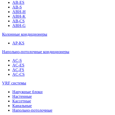
AB-ES
AB-S
ABH-H
ABH-K
AB-CS
ABH-G
Колонные кондиционеры
AP-KS
Напольно-потолочные кондиционеры
AC-S
AC-ES
AC-FS
AC-CS
VRF системы
Наружные блоки
Настенные
Кассетные
Канальные
Напольно-потолочные