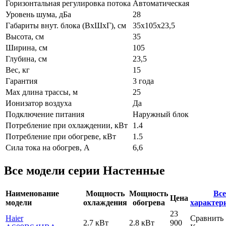
Горизонтальная регулировка потока
Автоматическая
Уровень шума, дБа
28
Габариты внут. блока (ВхШхГ), см
35x105x23,5
Высота, см
35
Ширина, см
105
Глубина, см
23,5
Вес, кг
15
Гарантия
3 года
Max длина трассы, м
25
Ионизатор воздуха
Да
Подключение питания
Наружный блок
Потребление при охлаждении, кВт
1.4
Потребление при обогреве, кВт
1.5
Сила тока на обогрев, А
6,6
Все модели серии Настенные
Наименование
Мощность
Мощность
Все
Цена
модели
охлаждения
обогрева
характер
23
Haier
Сравнить
2.7 кВт
2.8 кВт
900