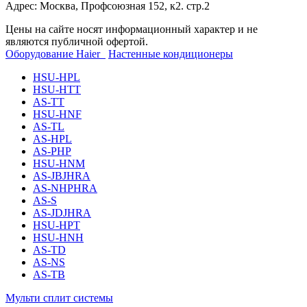
Адрес: Москва, Профсоюзная 152, к2. стр.2
Цены на сайте носят информационный характер и не
являются публичной офертой.
Оборудование Haier
Настенные кондиционеры
HSU-HPL
HSU-HTT
AS-TT
HSU-HNF
AS-TL
AS-HPL
AS-PHP
HSU-HNM
AS-JBJHRA
AS-NHPHRA
AS-S
AS-JDJHRA
HSU-HPT
HSU-HNH
AS-TD
AS-NS
AS-TB
Мульти сплит системы