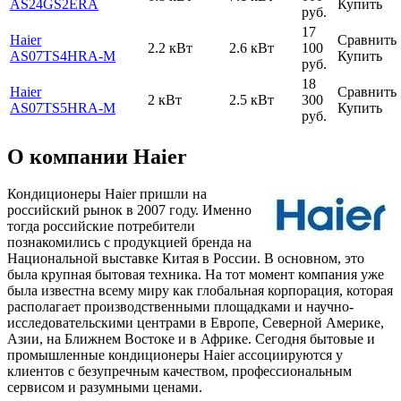
AS24GS2ERA
Купить
руб.
17
Haier
Сравнить
2.2 кВт
2.6 кВт
100
AS07TS4HRA-M
Купить
руб.
18
Haier
Сравнить
2 кВт
2.5 кВт
300
AS07TS5HRA-M
Купить
руб.
О компании Haier
Кондиционеры Haier пришли на
российский рынок в 2007 году. Именно
тогда российские потребители
познакомились с продукцией бренда на
Национальной выставке Китая в России. В основном, это
была крупная бытовая техника. На тот момент компания уже
была известна всему миру как глобальная корпорация, которая
располагает производственными площадками и научно-
исследовательскими центрами в Европе, Северной Америке,
Азии, на Ближнем Востоке и в Африке. Сегодня бытовые и
промышленные кондиционеры Haier ассоциируются у
клиентов с безупречным качеством, профессиональным
сервисом и разумными ценами.