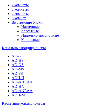
2 комнаты
3 комнаты
4 комнаты
5 комнат
Внутренние блоки
Настенные
Кассетные
Напольно-потолочные
Канальные
Канальные кондиционеры
AD-S
AD-HS
AD-NS
AD-MS
AD-SS
ADH-H
AD-AHEAA
AD-HN
AD-ANEAA
ADH-M
Кассетные кондиционеры