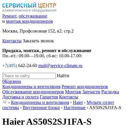
Ремонт
,
обслуживание
и
монтаж кондиционеров
Москва, Профсоюзная 152, к2. стр.2
Контакты
Заказать звонок
Продажа, монтаж, ремонт и обслуживание
Пн.-пт.: 09.00—19.00, сб-вс: 10.00-17.00:
+7(495)
642-24-60
mail@service-climate.ru
Найти
0
Корзина
Кондиционеры и вентиляция
Ремонт кондиционеров
Обслуживание кондиционеров
Монтаж
Запчасти
Расходка
Доставка и оплата
Гарантия
Контакты
›
Кондиционеры и вентиляция
›
Haier
›
Мульти сплит
системы
›
Внутренние блоки
›
Настенные
› AS50S2SJ1FA-S
Haier AS50S2SJ1FA-S