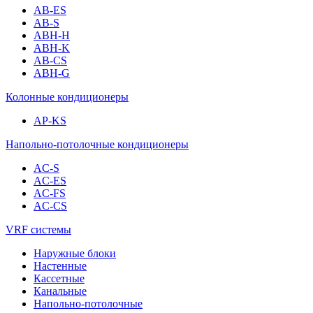
AB-ES
AB-S
ABH-H
ABH-K
AB-CS
ABH-G
Колонные кондиционеры
AP-KS
Напольно-потолочные кондиционеры
AC-S
AC-ES
AC-FS
AC-CS
VRF системы
Наружные блоки
Настенные
Кассетные
Канальные
Напольно-потолочные