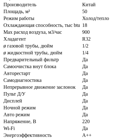
Производитель
Китай
Площадь, м²
50
Режим работы
Холод/тепло
Охлаждающая способность, тыс btu
18
Max расход воздуха, м3/час
900
Хладагент
R32
ø газовой трубы, дюйм
1/2
ø жидкостной трубы, дюйм
1/4
Предварительный фильтр
Да
Самоочистка внут блока
Да
Авторестарт
Да
Самодиагностика
Да
Непрерывное движение заслонок
Да
Пульт Д/У
Да
Дисплей
Да
Ночной режим
Да
Авто режим
Да
Напряжение, В
220
Wi-Fi
Да
Энергоэффективность
A++