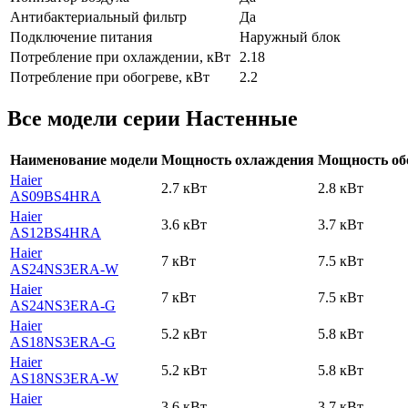
Антибактериальный фильтр
Да
Подключение питания
Наружный блок
Потребление при охлаждении, кВт
2.18
Потребление при обогреве, кВт
2.2
Все модели серии Настенные
Наименование модели
Мощность охлаждения
Мощность об
Haier
2.7 кВт
2.8 кВт
AS09BS4HRA
Haier
3.6 кВт
3.7 кВт
AS12BS4HRA
Haier
7 кВт
7.5 кВт
AS24NS3ERA-W
Haier
7 кВт
7.5 кВт
AS24NS3ERA-G
Haier
5.2 кВт
5.8 кВт
AS18NS3ERA-G
Haier
5.2 кВт
5.8 кВт
AS18NS3ERA-W
Haier
3.6 кВт
3.7 кВт