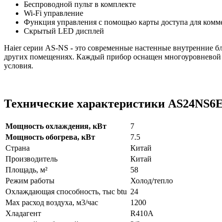
Беспроводной пульт в комплекте
Wi-Fi управление
Функция управления с помощью карты доступа для ком
Скрытый LED дисплей
Haier серии AS-NS
-
это современные настенные внутренние бл
других помещениях. Каждый прибор оснащен многоуровневой с
условия.
Технические характеристики AS24NS6
Мощность охлаждения, кВт
7
Мощность обогрева, кВт
7.5
Страна
Китай
Производитель
Китай
Площадь, м²
58
Режим работы
Холод/тепло
Охлаждающая способность, тыс btu
24
Max расход воздуха, м3/час
1200
Хладагент
R410A