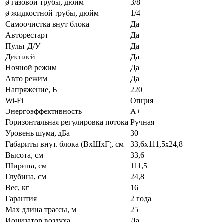
ø газовой трубы, дюйм
3/8
ø жидкостной трубы, дюйм
1/4
Самоочистка внут блока
Да
Авторестарт
Да
Пульт Д/У
Да
Дисплей
Да
Ночной режим
Да
Авто режим
Да
Напряжение, В
220
Wi-Fi
Опция
Энергоэффективность
A++
Горизонтальная регулировка потока
Ручная
Уровень шума, дБа
30
Габариты внут. блока (ВхШхГ), см
33,6x111,5x24,8
Высота, см
33,6
Ширина, см
111,5
Глубина, см
24,8
Вес, кг
16
Гарантия
2 года
Max длина трассы, м
25
Ионизатор воздуха
Да