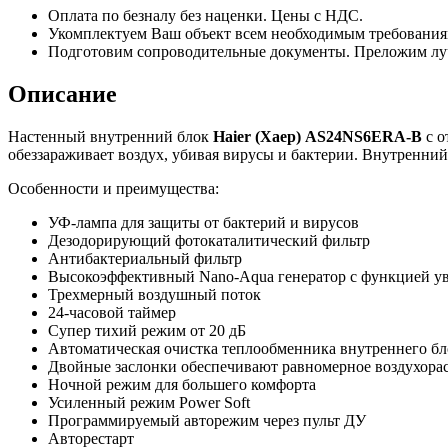
Оплата по безналу без наценки. Цены с НДС.
Укомплектуем Ваш объект всем необходимым требования
Подготовим сопроводительные документы. Преложим лу
Описание
Настенный внутренний блок
Haier
(Хаер)
AS24
NS6
ERA-
B
с о
обеззараживает воздух, убивая вирусы и бактерии. Внутренний
Особенности и преимущества:
УФ-лампа для защиты от бактерий и вирусов
Дезодорирующий фотокаталитический фильтр
Антибактериальный фильтр
Высокоэффективный Nano-Aqua генератор с функцией у
Трехмерный воздушный поток
24-часовой таймер
Супер тихий режим от 20 дБ
Автоматическая очистка теплообменника внутреннего бл
Двойные заслонки обеспечивают равномерное воздухорас
Ночной режим для большего комфорта
Усиленный режим Power Soft
Программируемый авторежим через пульт ДУ
Авторестарт