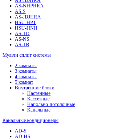
AS-JBJHRA
AS-NHPHRA
AS-S
AS-JDJHRA
HSU-HPT
HSU-HNH
AS-TD
AS-NS
AS-TB
Мульти сплит системы
2 комнаты
3 комнаты
4 комнаты
5 комнат
Внутренние блоки
Настенные
Кассетные
Напольно-потолочные
Канальные
Канальные кондиционеры
AD-S
AD-HS