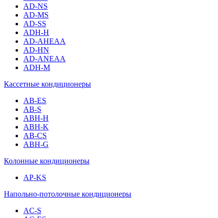
AD-NS
AD-MS
AD-SS
ADH-H
AD-AHEAA
AD-HN
AD-ANEAA
ADH-M
Кассетные кондиционеры
AB-ES
AB-S
ABH-H
ABH-K
AB-CS
ABH-G
Колонные кондиционеры
AP-KS
Напольно-потолочные кондиционеры
AC-S