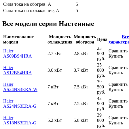
Сила тока на обогрев, А
5
Сила тока на охлаждение, А
5
Все модели серии Настенные
Наименование
Мощность
Мощность
Все
Цена
модели
охлаждения
обогрева
характер
23
Haier
Сравнить
2.7 кВт
2.8 кВт
900
AS09BS4HRA
Купить
руб.
25
Haier
Сравнить
3.6 кВт
3.7 кВт
800
AS12BS4HRA
Купить
руб.
39
Haier
Сравнить
7 кВт
7.5 кВт
500
AS24NS3ERA-W
Купить
руб.
42
Haier
Сравнить
7 кВт
7.5 кВт
900
AS24NS3ERA-G
Купить
руб.
39
Haier
Сравнить
5.2 кВт
5.8 кВт
800
AS18NS3ERA-G
Купить
руб.