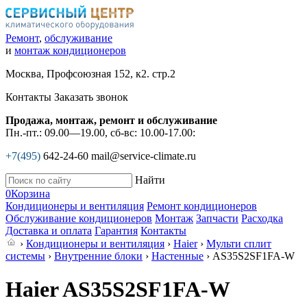
Ремонт
,
обслуживание
и
монтаж кондиционеров
Москва, Профсоюзная 152, к2. стр.2
Контакты
Заказать звонок
Продажа, монтаж, ремонт и обслуживание
Пн.-пт.: 09.00—19.00, сб-вс: 10.00-17.00:
+7(495)
642-24-60
mail@service-climate.ru
Найти
0
Корзина
Кондиционеры и вентиляция
Ремонт кондиционеров
Обслуживание кондиционеров
Монтаж
Запчасти
Расходка
Доставка и оплата
Гарантия
Контакты
›
Кондиционеры и вентиляция
›
Haier
›
Мульти сплит
системы
›
Внутренние блоки
›
Настенные
› AS35S2SF1FA-W
Haier AS35S2SF1FA-W