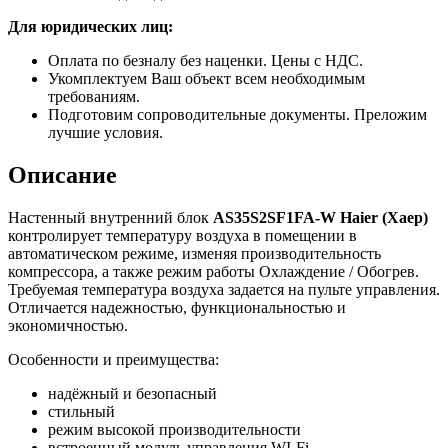
Для юридических лиц:
Оплата по безналу без наценки. Цены с НДС.
Укомплектуем Ваш объект всем необходимым
требованиям.
Подготовим сопроводительные документы. Преложим
лучшие условия.
Описание
Настенный внутренний блок
AS
35
S
2
SF
1
FA
-
W
Haier
(Хаер)
контролирует температуру воздуха в помещении в
автоматическом режиме, изменяя производительность
компрессора, а также режим работы Охлаждение / Обогрев.
Требуемая температура воздуха задается на пульте управления.
Отличается надежностью, функциональностью и
экономичностью.
Особенности и преимущества:
надёжный и безопасный
стильный
режим высокой производительности
встроенный модуль управления WI-Fi