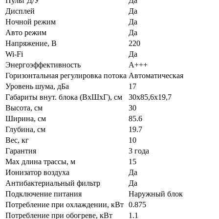
Пульт Д/У
Да
Дисплей
Да
Ночной режим
Да
Авто режим
Да
Напряжение, В
220
Wi-Fi
Да
Энергоэффективность
A+++
Горизонтальная регулировка потока
Автоматическая
Уровень шума, дБа
17
Габариты внут. блока (ВхШхГ), см
30х85,6х19,7
Высота, см
30
Ширина, см
85.6
Глубина, см
19.7
Вес, кг
10
Гарантия
3 года
Max длина трассы, м
15
Ионизатор воздуха
Да
Антибактериальный фильтр
Да
Подключение питания
Наружный блок
Потребление при охлаждении, кВт
0.875
Потребление при обогреве, кВт
1.1