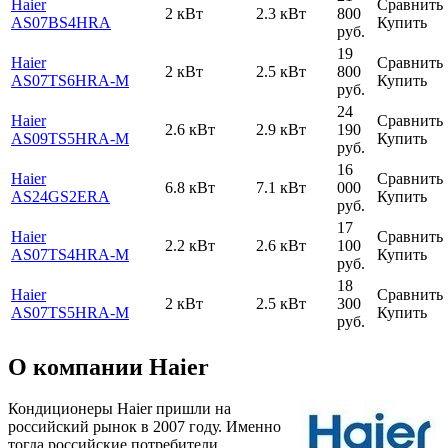
Haier
Сравнить
2 кВт
2.3 кВт
800
AS07BS4HRA
Купить
руб.
19
Haier
Сравнить
2 кВт
2.5 кВт
800
AS07TS6HRA-M
Купить
руб.
24
Haier
Сравнить
2.6 кВт
2.9 кВт
190
AS09TS5HRA-M
Купить
руб.
16
Haier
Сравнить
6.8 кВт
7.1 кВт
000
AS24GS2ERA
Купить
руб.
17
Haier
Сравнить
2.2 кВт
2.6 кВт
100
AS07TS4HRA-M
Купить
руб.
18
Haier
Сравнить
2 кВт
2.5 кВт
300
AS07TS5HRA-M
Купить
руб.
О компании Haier
Кондиционеры Haier пришли на
российский рынок в 2007 году. Именно
тогда российские потребители