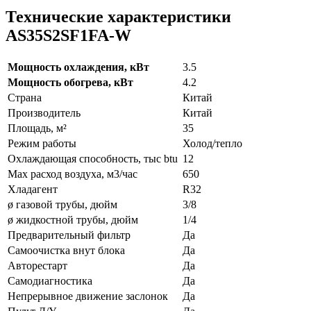
Технические характеристики
AS35S2SF1FA-W
Мощность охлаждения, кВт
3.5
Мощность обогрева, кВт
4.2
Страна
Китай
Производитель
Китай
Площадь, м²
35
Режим работы
Холод/тепло
Охлаждающая способность, тыс btu
12
Max расход воздуха, м3/час
650
Хладагент
R32
ø газовой трубы, дюйм
3/8
ø жидкостной трубы, дюйм
1/4
Предварительный фильтр
Да
Самоочистка внут блока
Да
Авторестарт
Да
Самодиагностика
Да
Непрерывное движение заслонок
Да