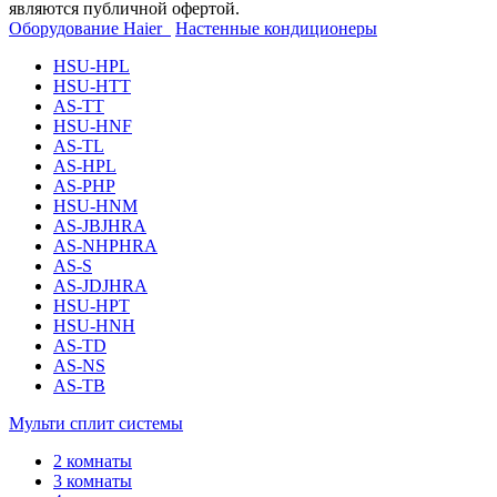
являются публичной офертой.
Оборудование Haier
Настенные кондиционеры
HSU-HPL
HSU-HTT
AS-TT
HSU-HNF
AS-TL
AS-HPL
AS-PHP
HSU-HNM
AS-JBJHRA
AS-NHPHRA
AS-S
AS-JDJHRA
HSU-HPT
HSU-HNH
AS-TD
AS-NS
AS-TB
Мульти сплит системы
2 комнаты
3 комнаты