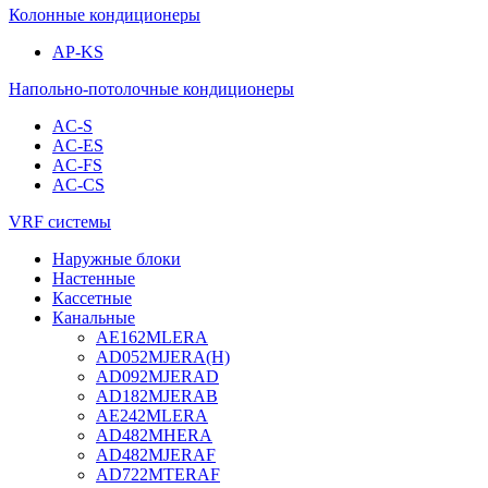
Колонные кондиционеры
AP-KS
Напольно-потолочные кондиционеры
AC-S
AC-ES
AC-FS
AC-CS
VRF системы
Наружные блоки
Настенные
Кассетные
Канальные
AE162MLERA
AD052MJERA(H)
AD092MJERAD
AD182MJERAB
AE242MLERA
AD482MHERA
AD482MJERAF
AD722MTERAF