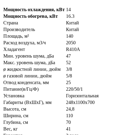
Мощность охлаждения, кВт
14
Мощность обогрева, кВт
16.3
Страна
Китай
Производитель
Китай
Площадь, м²
140
Расход воздуха, м3/ч
2050
Хладагент
R410A
Мин. уровень шума, дБа
47
Макс. уровень шума, дБа
52
ø жидкостной линии, дюйм
3/8
ø газовой линии, дюйм
5/8
Отвод конденсата, мм
25
Питание(в/Гц/Ф)
220/50/1
Установка
Горизонтальная
Габариты (ВxШxГ), мм
248х1100х700
Высота, см
24,8
Ширина, см
110
Глубина, см
70
Вес, кг
41