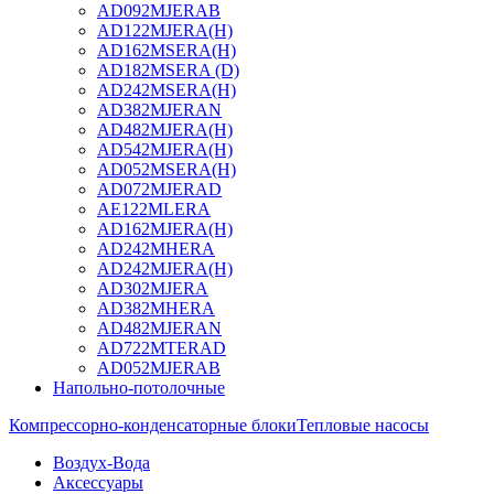
AD092MJERAB
AD122MJERA(H)
AD162MSERA(H)
AD182MSERA (D)
AD242MSERA(H)
AD382MJERAN
AD482MJERA(H)
AD542MJERA(H)
AD052MSERA(H)
AD072MJERAD
AE122MLERA
AD162MJERA(H)
AD242MHERA
AD242MJERA(H)
AD302MJERA
AD382MHERA
AD482MJERAN
AD722MTERAD
AD052MJERAB
Напольно-потолочные
Компрессорно-конденсаторные блоки
Тепловые насосы
Воздух-Вода
Аксессуары