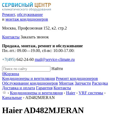
Ремонт
,
обслуживание
и
монтаж кондиционеров
Москва, Профсоюзная 152, к2. стр.2
Контакты
Заказать звонок
Продажа, монтаж, ремонт и обслуживание
Пн.-пт.: 09.00—19.00, сб-вс: 10.00-17.00:
+7(495)
642-24-60
mail@service-climate.ru
Найти
0
Корзина
Кондиционеры и вентиляция
Ремонт кондиционеров
Обслуживание кондиционеров
Монтаж
Запчасти
Расходка
Доставка и оплата
Гарантия
Контакты
›
Кондиционеры и вентиляция
›
Haier
›
VRF системы
›
Канальные
› AD482MJERAN
Haier AD482MJERAN