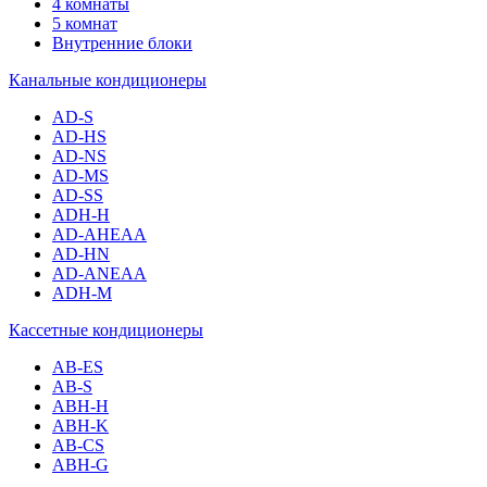
4 комнаты
5 комнат
Внутренние блоки
Канальные кондиционеры
AD-S
AD-HS
AD-NS
AD-MS
AD-SS
ADH-H
AD-AHEAA
AD-HN
AD-ANEAA
ADH-M
Кассетные кондиционеры
AB-ES
AB-S
ABH-H
ABH-K
AB-CS
ABH-G