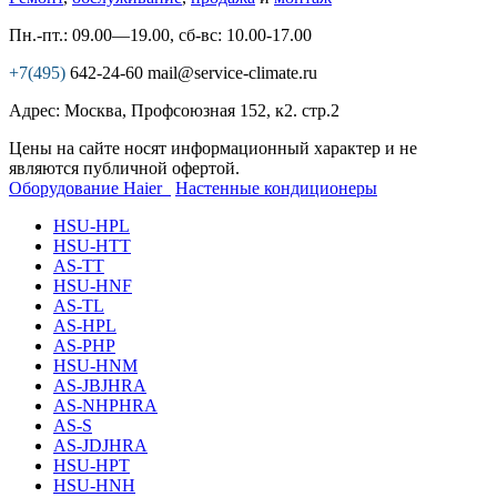
Пн.-пт.: 09.00—19.00, сб-вс: 10.00-17.00
+7(495)
642-24-60
mail@service-climate.ru
Адрес: Москва, Профсоюзная 152, к2. стр.2
Цены на сайте носят информационный характер и не
являются публичной офертой.
Оборудование Haier
Настенные кондиционеры
HSU-HPL
HSU-HTT
AS-TT
HSU-HNF
AS-TL
AS-HPL
AS-PHP
HSU-HNM
AS-JBJHRA
AS-NHPHRA
AS-S
AS-JDJHRA
HSU-HPT
HSU-HNH