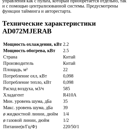
управления как с пульта, который приобретается отдельно, так
и с помощью централизованной системы. Предусмотрены
функции тайминга и авторестарта.
Технические характеристики
AD072MJERAB
Мощность охлаждения, кВт
2.2
Мощность обогрева, кВт
2.5
Страна
Китай
Производитель
Китай
Площадь, м²
22
Потребление охл, кВт
0,098
Потребление тепло, кВт
0,098
Расход воздуха, м3/ч
585
Хладагент
R410A
Мин. уровень шума, дБа
35
Макс. уровень шума, дБа
39
ø жидкостной линии, дюйм
1/4
ø газовой линии, дюйм
1/2
Питание(в/Гц/Ф)
220/50/1