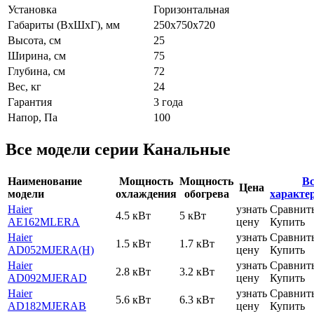
Установка
Горизонтальная
Габариты (ВxШxГ), мм
250x750x720
Высота, см
25
Ширина, см
75
Глубина, см
72
Вес, кг
24
Гарантия
3 года
Напор, Па
100
Все модели серии Канальные
Наименование
Мощность
Мощность
Вс
Цена
модели
охлаждения
обогрева
характе
Haier
узнать
Сравнит
4.5 кВт
5 кВт
AE162MLERA
цену
Купить
Haier
узнать
Сравнит
1.5 кВт
1.7 кВт
AD052MJERA(H)
цену
Купить
Haier
узнать
Сравнит
2.8 кВт
3.2 кВт
AD092MJERAD
цену
Купить
Haier
узнать
Сравнит
5.6 кВт
6.3 кВт
AD182MJERAB
цену
Купить