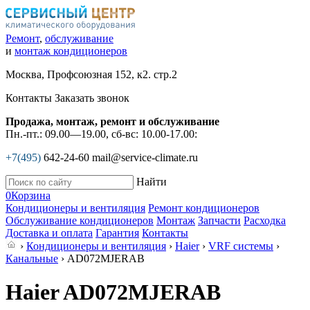
Ремонт
,
обслуживание
и
монтаж кондиционеров
Москва, Профсоюзная 152, к2. стр.2
Контакты
Заказать звонок
Продажа, монтаж, ремонт и обслуживание
Пн.-пт.: 09.00—19.00, сб-вс: 10.00-17.00:
+7(495)
642-24-60
mail@service-climate.ru
Найти
0
Корзина
Кондиционеры и вентиляция
Ремонт кондиционеров
Обслуживание кондиционеров
Монтаж
Запчасти
Расходка
Доставка и оплата
Гарантия
Контакты
›
Кондиционеры и вентиляция
›
Haier
›
VRF системы
›
Канальные
› AD072MJERAB
Haier AD072MJERAB