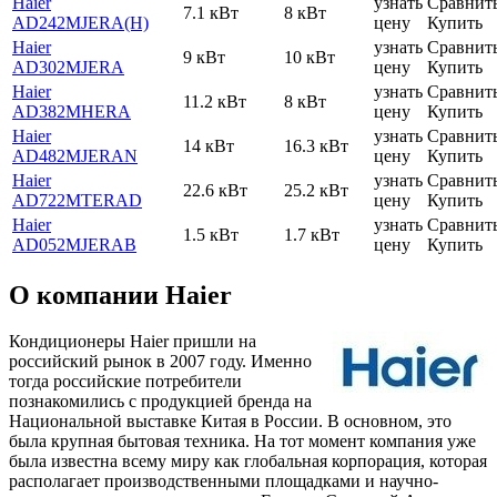
Haier
узнать
Сравнит
7.1 кВт
8 кВт
AD242MJERA(H)
цену
Купить
Haier
узнать
Сравнит
9 кВт
10 кВт
AD302MJERA
цену
Купить
Haier
узнать
Сравнит
11.2 кВт
8 кВт
AD382MHERA
цену
Купить
Haier
узнать
Сравнит
14 кВт
16.3 кВт
AD482MJERAN
цену
Купить
Haier
узнать
Сравнит
22.6 кВт
25.2 кВт
AD722MTERAD
цену
Купить
Haier
узнать
Сравнит
1.5 кВт
1.7 кВт
AD052MJERAB
цену
Купить
О компании Haier
Кондиционеры Haier пришли на
российский рынок в 2007 году. Именно
тогда российские потребители
познакомились с продукцией бренда на
Национальной выставке Китая в России. В основном, это
была крупная бытовая техника. На тот момент компания уже
была известна всему миру как глобальная корпорация, которая
располагает производственными площадками и научно-