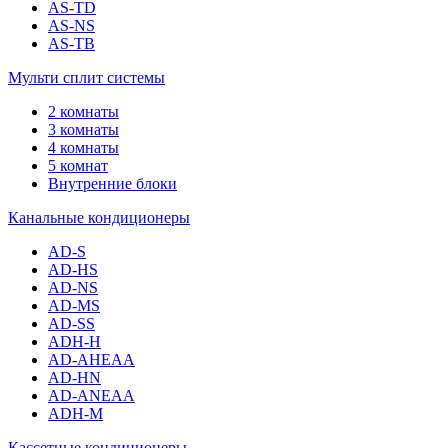
AS-TD
AS-NS
AS-TB
Мульти сплит системы
2 комнаты
3 комнаты
4 комнаты
5 комнат
Внутренние блоки
Канальные кондиционеры
AD-S
AD-HS
AD-NS
AD-MS
AD-SS
ADH-H
AD-AHEAA
AD-HN
AD-ANEAA
ADH-M
Кассетные кондиционеры