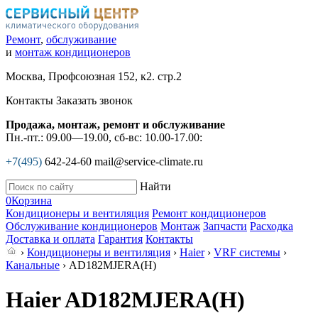
Ремонт
,
обслуживание
и
монтаж кондиционеров
Москва, Профсоюзная 152, к2. стр.2
Контакты
Заказать звонок
Продажа, монтаж, ремонт и обслуживание
Пн.-пт.: 09.00—19.00, сб-вс: 10.00-17.00:
+7(495)
642-24-60
mail@service-climate.ru
Найти
0
Корзина
Кондиционеры и вентиляция
Ремонт кондиционеров
Обслуживание кондиционеров
Монтаж
Запчасти
Расходка
Доставка и оплата
Гарантия
Контакты
›
Кондиционеры и вентиляция
›
Haier
›
VRF системы
›
Канальные
› AD182MJERA(H)
Haier AD182MJERA(H)