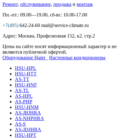
Ремонт
,
обслуживание
,
продажа
и
монтаж
Пн.-пт.: 09.00—19.00, сб-вс: 10.00-17.00
+7(495)
642-24-60
mail@service-climate.ru
Адрес: Москва, Профсоюзная 152, к2. стр.2
Цены на сайте носят информационный характер и не
являются публичной офертой.
Оборудование Haier
Настенные кондиционеры
HSU-HPL
HSU-HTT
AS-TT
HSU-HNF
AS-TL
AS-HPL
AS-PHP
HSU-HNM
AS-JBJHRA
AS-NHPHRA
AS-S
AS-JDJHRA
HSU-HPT