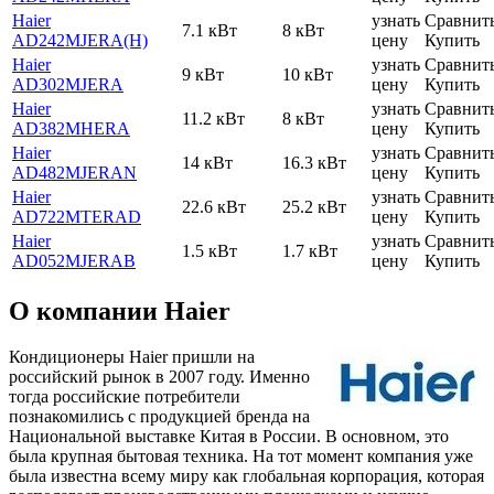
Haier
узнать
Сравнит
7.1 кВт
8 кВт
AD242MJERA(H)
цену
Купить
Haier
узнать
Сравнит
9 кВт
10 кВт
AD302MJERA
цену
Купить
Haier
узнать
Сравнит
11.2 кВт
8 кВт
AD382MHERA
цену
Купить
Haier
узнать
Сравнит
14 кВт
16.3 кВт
AD482MJERAN
цену
Купить
Haier
узнать
Сравнит
22.6 кВт
25.2 кВт
AD722MTERAD
цену
Купить
Haier
узнать
Сравнит
1.5 кВт
1.7 кВт
AD052MJERAB
цену
Купить
О компании Haier
Кондиционеры Haier пришли на
российский рынок в 2007 году. Именно
тогда российские потребители
познакомились с продукцией бренда на
Национальной выставке Китая в России. В основном, это
была крупная бытовая техника. На тот момент компания уже
была известна всему миру как глобальная корпорация, которая