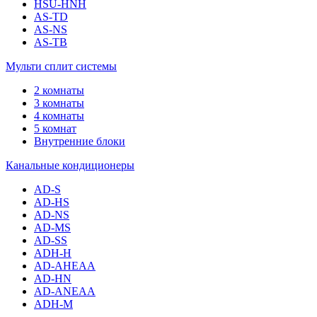
HSU-HNH
AS-TD
AS-NS
AS-TB
Мульти сплит системы
2 комнаты
3 комнаты
4 комнаты
5 комнат
Внутренние блоки
Канальные кондиционеры
AD-S
AD-HS
AD-NS
AD-MS
AD-SS
ADH-H
AD-AHEAA
AD-HN
AD-ANEAA
ADH-M