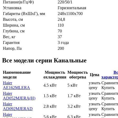
Питание(в/Гц/Ф)
220/50/1
Установка
Горизонтальная
Габариты (ВxШxГ), мм
248х1100х700
Высота, см
24,8
Ширина, см
110
Глубина, см
70
Вес, кг
37
Гарантия
3 года
Напор, Па
200
Все модели серии Канальные
Наименование
Мощность
Мощность
Вс
Цена
модели
охлаждения
обогрева
характе
Haier
узнать
Сравнит
4.5 кВт
5 кВт
AE162MLERA
цену
Купить
Haier
узнать
Сравнит
1.5 кВт
1.7 кВт
AD052MJERA(H)
цену
Купить
Haier
узнать
Сравнит
2.8 кВт
3.2 кВт
AD092MJERAD
цену
Купить
Haier
узнать
Сравнит
5.6 кВт
6.3 кВт