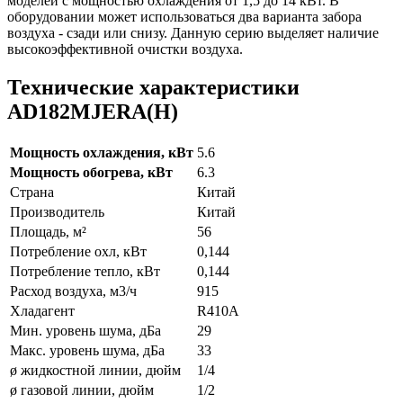
моделей с мощностью охлаждения от 1,5 до 14 кВт. В
оборудовании может использоваться два варианта забора
воздуха - сзади или снизу. Данную серию выделяет наличие
высокоэффективной очистки воздуха.
Технические характеристики
AD182MJERA(H)
Мощность охлаждения, кВт
5.6
Мощность обогрева, кВт
6.3
Страна
Китай
Производитель
Китай
Площадь, м²
56
Потребление охл, кВт
0,144
Потребление тепло, кВт
0,144
Расход воздуха, м3/ч
915
Хладагент
R410A
Мин. уровень шума, дБа
29
Макс. уровень шума, дБа
33
ø жидкостной линии, дюйм
1/4
ø газовой линии, дюйм
1/2