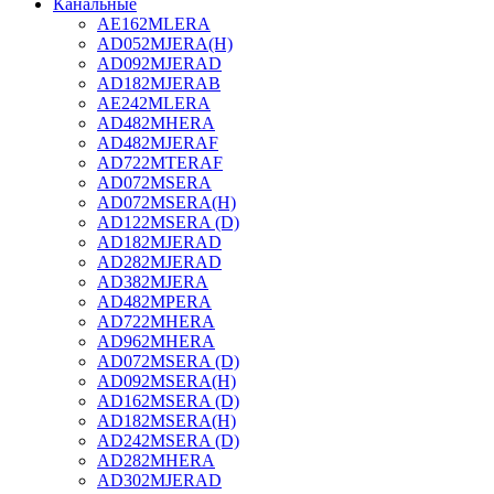
Канальные
AE162MLERA
AD052MJERA(H)
AD092MJERAD
AD182MJERAB
AE242MLERA
AD482MHERA
AD482MJERAF
AD722MTERAF
AD072MSERA
AD072MSERA(H)
AD122MSERA (D)
AD182MJERAD
AD282MJERAD
AD382MJERA
AD482MPERA
AD722MHERA
AD962MHERA
AD072MSERA (D)
AD092MSERA(H)
AD162MSERA (D)
AD182MSERA(H)
AD242MSERA (D)
AD282MHERA
AD302MJERAD