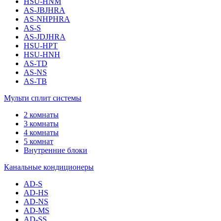
HSU-HNM
AS-JBJHRA
AS-NHPHRA
AS-S
AS-JDJHRA
HSU-HPT
HSU-HNH
AS-TD
AS-NS
AS-TB
Мульти сплит системы
2 комнаты
3 комнаты
4 комнаты
5 комнат
Внутренние блоки
Канальные кондиционеры
AD-S
AD-HS
AD-NS
AD-MS
AD-SS