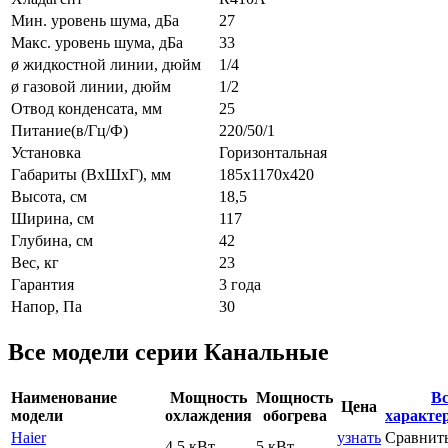
Мин. уровень шума, дБа
27
Макс. уровень шума, дБа
33
ø жидкостной линии, дюйм
1/4
ø газовой линии, дюйм
1/2
Отвод конденсата, мм
25
Питание(в/Гц/Ф)
220/50/1
Установка
Горизонтальная
Габариты (ВxШxГ), мм
185х1170x420
Высота, см
18,5
Ширина, см
117
Глубина, см
42
Вес, кг
23
Гарантия
3 года
Напор, Па
30
Все модели серии Канальные
Наименование
Мощность
Мощность
Вс
Цена
модели
охлаждения
обогрева
характе
Haier
узнать
Сравнит
4.5 кВт
5 кВт