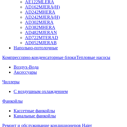
AE122MLERA
AD162MJERA(H)
AD242MHERA
AD242MJERA(H)
AD302MJERA
AD382MHERA
AD482MJERAN
AD722MTERAD
AD052MJERAB
Напольно-потолочные
Компрессорно-конденсаторные блоки
Тепловые насосы
Воздух-Вода
Аксессуары
Чиллеры
С воздушным охлаждением
Фанкойлы
Кассетные фанкойлы
Канальные фанкойлы
Ремонт и обслуживание кондиционеров Haier