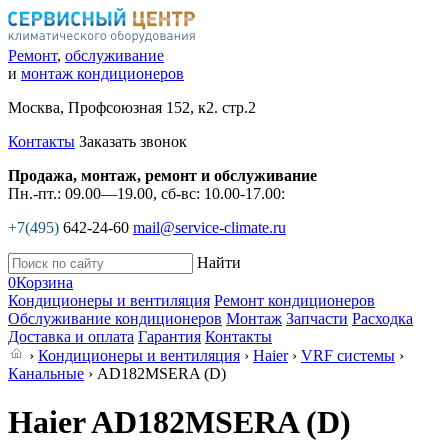
Ремонт
,
обслуживание
и
монтаж кондиционеров
Москва, Профсоюзная 152, к2. стр.2
Контакты
Заказать звонок
Продажа, монтаж, ремонт и обслуживание
Пн.-пт.: 09.00—19.00, сб-вс: 10.00-17.00:
+7(495)
642-24-60
mail@service-climate.ru
Найти
0
Корзина
Кондиционеры и вентиляция
Ремонт кондиционеров
Обслуживание кондиционеров
Монтаж
Запчасти
Расходка
Доставка и оплата
Гарантия
Контакты
›
Кондиционеры и вентиляция
›
Haier
›
VRF системы
›
Канальные
› AD182MSERA (D)
Haier AD182MSERA (D)