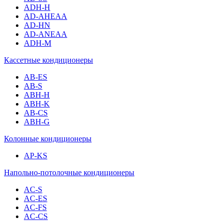
ADH-H
AD-AHEAA
AD-HN
AD-ANEAA
ADH-M
Кассетные кондиционеры
AB-ES
AB-S
ABH-H
ABH-K
AB-CS
ABH-G
Колонные кондиционеры
AP-KS
Напольно-потолочные кондиционеры
AC-S
AC-ES
AC-FS
AC-CS