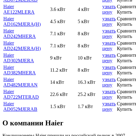
Haier
узнать
Сравнит
3.6 кВт
4 кВт
AE122MLERA
цену
Купить
Haier
узнать
Сравнит
4.5 кВт
5 кВт
AD162MJERA(H)
цену
Купить
Haier
узнать
Сравнит
7.1 кВт
8 кВт
AD242MHERA
цену
Купить
Haier
узнать
Сравнит
7.1 кВт
8 кВт
AD242MJERA(H)
цену
Купить
Haier
узнать
Сравнит
9 кВт
10 кВт
AD302MJERA
цену
Купить
Haier
узнать
Сравнит
11.2 кВт
8 кВт
AD382MHERA
цену
Купить
Haier
узнать
Сравнит
14 кВт
16.3 кВт
AD482MJERAN
цену
Купить
Haier
узнать
Сравнит
22.6 кВт
25.2 кВт
AD722MTERAD
цену
Купить
Haier
узнать
Сравнит
1.5 кВт
1.7 кВт
AD052MJERAB
цену
Купить
О компании Haier
Кондиционеры Haier пришли на российский рынок в 2007