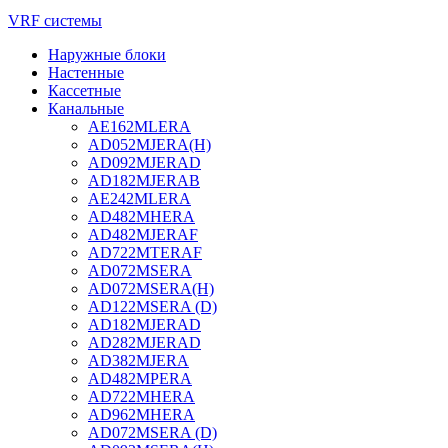
VRF системы
Наружные блоки
Настенные
Кассетные
Канальные
AE162MLERA
AD052MJERA(H)
AD092MJERAD
AD182MJERAB
AE242MLERA
AD482MHERA
AD482MJERAF
AD722MTERAF
AD072MSERA
AD072MSERA(H)
AD122MSERA (D)
AD182MJERAD
AD282MJERAD
AD382MJERA
AD482MPERA
AD722MHERA
AD962MHERA
AD072MSERA (D)