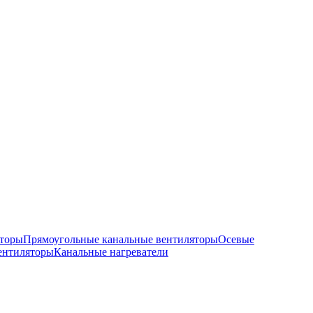
яторы
Прямоугольные канальные вентиляторы
Осевые
ентиляторы
Канальные нагреватели