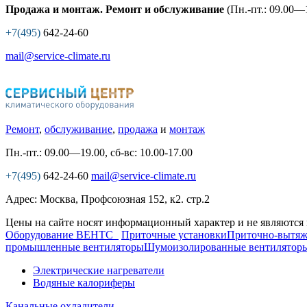
Продажа и монтаж. Ремонт и обслуживание
(Пн.-пт.: 09.00—1
+7(495)
642-24-60
mail@service-climate.ru
Ремонт
,
обслуживание
,
продажа
и
монтаж
Пн.-пт.: 09.00—19.00, сб-вс: 10.00-17.00
+7(495)
642-24-60
mail@service-climate.ru
Адрес: Москва, Профсоюзная 152, к2. стр.2
Цены на сайте носят информационный характер и не являются
Оборудование ВЕНТС
Приточные установки
Приточно-вытяж
промышленные вентиляторы
Шумоизолированные вентилятор
Электрические нагреватели
Водяные калориферы
Канальные охладители