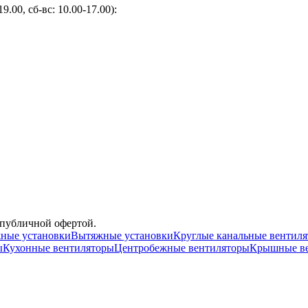
9.00, сб-вс: 10.00-17.00):
 публичной офертой.
ные установки
Вытяжные установки
Круглые канальные вентил
ы
Кухонные вентиляторы
Центробежные вентиляторы
Крышные в