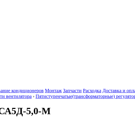
ание кондиционеров
Монтаж
Запчасти
Расходка
Доставка и опл
ти вентилятора
›
Пятиступенчатые(трансформаторные) регулято
СА5Д-5,0-М