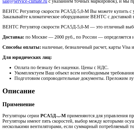
sale@service-climate.ru
с указанием точных маркировок), и мы п
ВЕНТС Регулятор скорости РСА5Д-5,0-М Вы можете купить с 
Заказывайте климатическое оборудование ВЕНТС с доставкой 
ВЕНТС Регулятор скорости РСА5Д-5,0-М — это отличный выб
Доставка:
по Москве — 2000 руб., по России — определяется
Способы оплаты:
наличные, безналичный расчет, карты Visa и
Для юридических лиц:
Оплата по безналу без наценки. Цены с НДС.
Укомплектуем Ваш объект всем необходимым требования
Подготовим сопроводительные документы. Преложим лу
Описание
Применение
Регуляторы серии
РСА5Д-..-М
применяются для управления пр
Регуляторы имеют пять скоростей, выбор между которыми осущ
несколькими вентиляторами, если суммарный потребляемый то