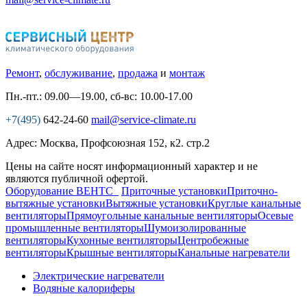
Ремонт
,
обслуживание
,
продажа
и
монтаж
Пн.-пт.: 09.00—19.00, сб-вс: 10.00-17.00
+7(495)
642-24-60
mail@service-climate.ru
Адрес: Москва, Профсоюзная 152, к2. стр.2
Цены на сайте носят информационный характер и не
являются публичной офертой.
Оборудование ВЕНТС
Приточные установки
Приточно-
вытяжные установки
Вытяжные установки
Круглые канальные
вентиляторы
Прямоугольные канальные вентиляторы
Осевые
промышленные вентиляторы
Шумоизолированные
вентиляторы
Кухонные вентиляторы
Центробежные
вентиляторы
Крышные вентиляторы
Канальные нагреватели
Электрические нагреватели
Водяные калориферы