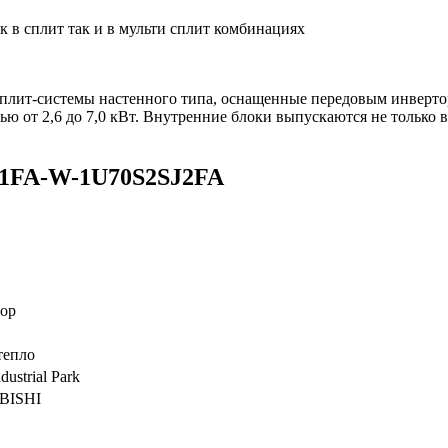
к в сплит так и в мульти сплит комбинациях
ные сплит-системы настенного типа, оснащенные передовым инв
от 2,6 до 7,0 кВт. Внутренние блоки выпускаются не только в 
F1FA-W-1U70S2SJ2FA
ор
тепло
dustrial Park
BISHI