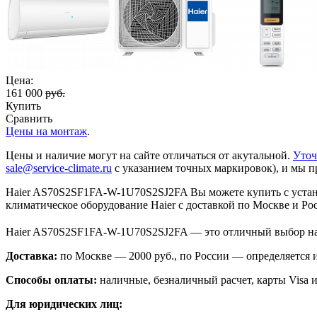
Цена:
161 000
руб.
Купить
Сравнить
Цены на монтаж
.
Цены и наличие могут на сайте отличаться от акутальной.
Уточ
sale@service-climate.ru
с указанием точных маркировок), и мы п
Haier AS70S2SF1FA-W-1U70S2SJ2FA Вы можете купить с устано
климатическое оборудование Haier с доставкой по Москве и Ро
Haier AS70S2SF1FA-W-1U70S2SJ2FA — это отличный выбор на
Доставка:
по Москве — 2000 руб., по России — определяется
Способы оплаты:
наличные, безналичный расчет, карты Visa и
Для юридических лиц: