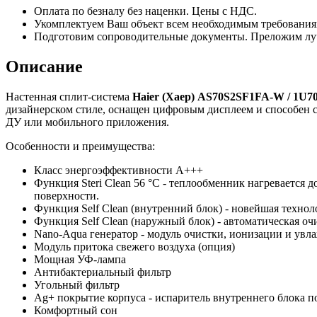
Оплата по безналу без наценки. Цены с НДС.
Укомплектуем Ваш объект всем необходимым требования
Подготовим сопроводительные документы. Преложим лу
Описание
Настенная сплит-система
Haier
(Хаер)
AS70S2SF1FA-W / 1U7
дизайнерском стиле, оснащен цифровым дисплеем и способен с
ДУ или мобильного приложения.
Особенности и преимущества:
Класс энергоэффективности A+++
Функция Steri Clean 56 °C - теплообменник нагревается 
поверхности.
Функция Self Clean (внутренний блок) - новейшая техно
Функция Self Clean (наружный блок) - автоматическая о
Nano-Aqua генератор - модуль очистки, ионизации и увл
Модуль притока свежего воздуха (опция)
Мощная УФ-лампа
Антибактериальный фильтр
Угольный фильтр
Ag+ покрытие корпуса - испаритель внутреннего блока 
Комфортный сон