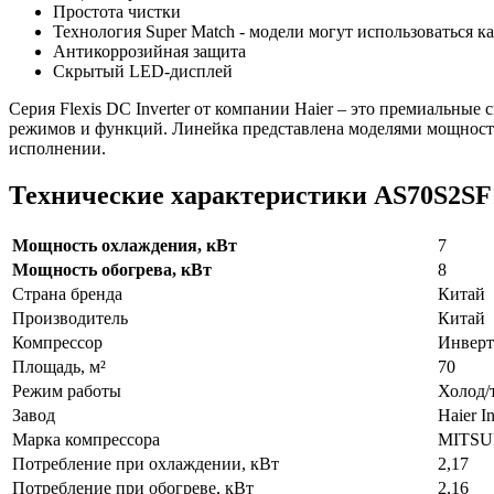
Простота чистки
Технология Super Match - модели могут использоваться ка
Антикоррозийная защита
Скрытый LED-дисплей
Серия Flexis DC Inverter от компании Haier – это премиаль
режимов и функций. Линейка представлена моделями мощностью 
исполнении.
Технические характеристики AS70S2S
Мощность охлаждения, кВт
7
Мощность обогрева, кВт
8
Страна бренда
Китай
Производитель
Китай
Компрессор
Инверт
Площадь, м²
70
Режим работы
Холод/
Завод
Haier In
Марка компрессора
MITSU
Потребление при охлаждении, кВт
2,17
Потребление при обогреве, кВт
2,16