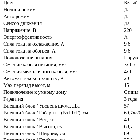
Цвет
Белый
Ночной режим
Да
Авто режим
Да
Сенсор движения
Да
Напряжение, В
220
Энергоэффективность
A++
Сила тока на охлаждение, А
9,6
Сила тока на обогрев, А
9.6
Подключение питания
Наруж
Сечение кабеля питания, мм²
3х1,5
Сечения межблочного кабеля, мм²
4х1
Автомат токовой защиты, А
20
Max перепад высот, м
15
Подключение к умному дому
Опция
Гарантия
3 года
Внешний блок / Уровень шума, дБа
57
Внешний блок / Габариты (ВхШхГ), см
69,7х8
Внешний блок / Вес, кг
49
Внешний блок / Высота, см
69,7
Внешний блок / Ширина, см
89