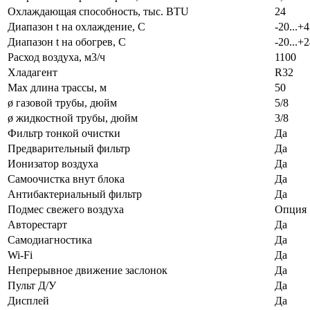
Охлаждающая способность, тыс. BTU
24
Диапазон t на охлаждение, С
-20...+
Диапазон t на обогрев, С
-20...+
Расход воздуха, м3/ч
1100
Хладагент
R32
Max длина трассы, м
50
ø газовой трубы, дюйм
5/8
ø жидкостной трубы, дюйм
3/8
Фильтр тонкой очистки
Да
Предварительный фильтр
Да
Ионизатор воздуха
Да
Самоочистка внут блока
Да
Антибактериальный фильтр
Да
Подмес свежего воздуха
Опция
Авторестарт
Да
Самодиагностика
Да
Wi-Fi
Да
Непрерывное движение заслонок
Да
Пульт Д/У
Да
Дисплей
Да