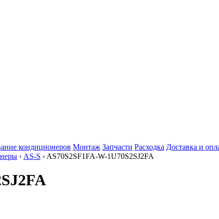
ание кондиционеров
Монтаж
Запчасти
Расходка
Доставка и опл
онеры
›
AS-S
› AS70S2SF1FA-W-1U70S2SJ2FA
2SJ2FA