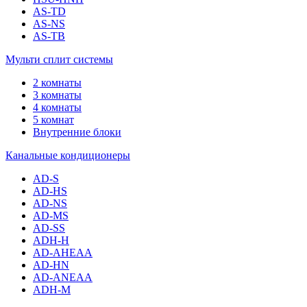
AS-TD
AS-NS
AS-TB
Мульти сплит системы
2 комнаты
3 комнаты
4 комнаты
5 комнат
Внутренние блоки
Канальные кондиционеры
AD-S
AD-HS
AD-NS
AD-MS
AD-SS
ADH-H
AD-AHEAA
AD-HN
AD-ANEAA
ADH-M