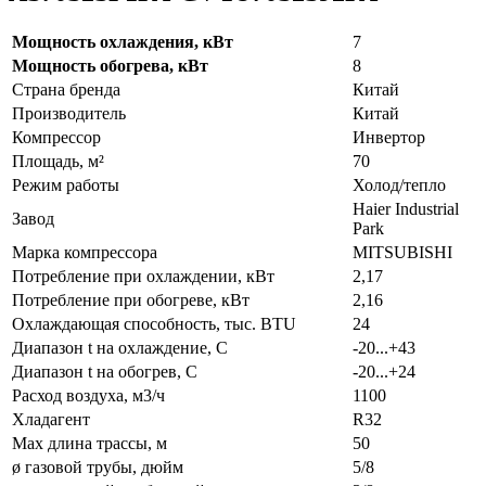
Мощность охлаждения, кВт
7
Мощность обогрева, кВт
8
Страна бренда
Китай
Производитель
Китай
Компрессор
Инвертор
Площадь, м²
70
Режим работы
Холод/тепло
Haier Industrial
Завод
Park
Марка компрессора
MITSUBISHI
Потребление при охлаждении, кВт
2,17
Потребление при обогреве, кВт
2,16
Охлаждающая способность, тыс. BTU
24
Диапазон t на охлаждение, С
-20...+43
Диапазон t на обогрев, С
-20...+24
Расход воздуха, м3/ч
1100
Хладагент
R32
Max длина трассы, м
50
ø газовой трубы, дюйм
5/8