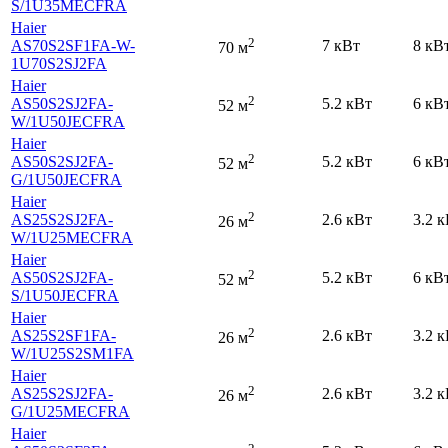
S
/1U35MECFRA
Haier
2
AS70S2SF1FA-W-
7 кВт
8 кВ
70 м
1U70S2SJ2FA
Haier
2
AS50S2SJ2FA-
5.2 кВт
6 кВ
52 м
W
/1U50JECFRA
Haier
2
AS50S2SJ2FA-
5.2 кВт
6 кВ
52 м
G
/1U50JECFRA
Haier
2
AS25S2SJ2FA-
2.6 кВт
3.2 
26 м
W
/1U25MECFRA
Haier
2
AS50S2SJ2FA-
5.2 кВт
6 кВ
52 м
S
/1U50JECFRA
Haier
2
AS25S2SF1FA-
2.6 кВт
3.2 
26 м
W
/1U25S2SM1FA
Haier
2
AS25S2SJ2FA-
2.6 кВт
3.2 
26 м
G
/1U25MECFRA
Haier