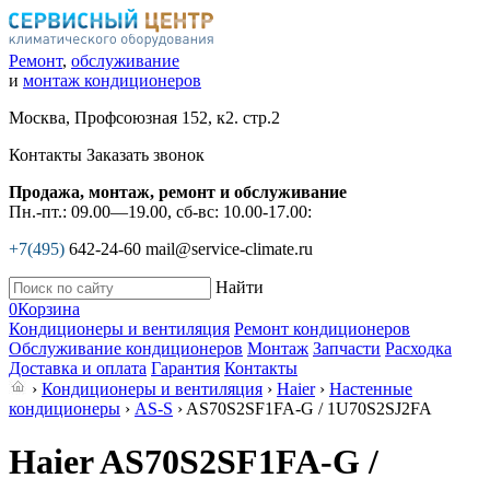
Ремонт
,
обслуживание
и
монтаж кондиционеров
Москва, Профсоюзная 152, к2. стр.2
Контакты
Заказать звонок
Продажа, монтаж, ремонт и обслуживание
Пн.-пт.: 09.00—19.00, сб-вс: 10.00-17.00:
+7(495)
642-24-60
mail@service-climate.ru
Найти
0
Корзина
Кондиционеры и вентиляция
Ремонт кондиционеров
Обслуживание кондиционеров
Монтаж
Запчасти
Расходка
Доставка и оплата
Гарантия
Контакты
›
Кондиционеры и вентиляция
›
Haier
›
Настенные
кондиционеры
›
AS-S
› AS70S2SF1FA-G / 1U70S2SJ2FA
Haier AS70S2SF1FA-G /