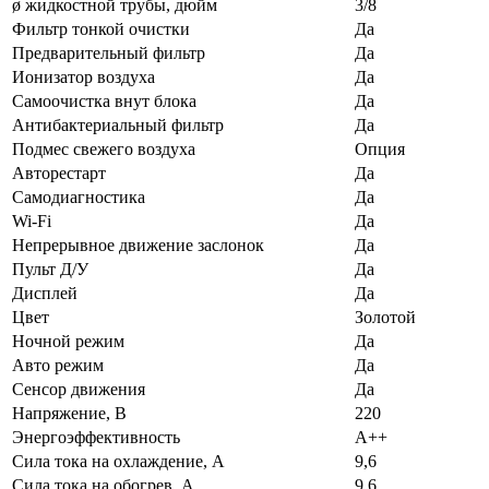
ø жидкостной трубы, дюйм
3/8
Фильтр тонкой очистки
Да
Предварительный фильтр
Да
Ионизатор воздуха
Да
Самоочистка внут блока
Да
Антибактериальный фильтр
Да
Подмес свежего воздуха
Опция
Авторестарт
Да
Самодиагностика
Да
Wi-Fi
Да
Непрерывное движение заслонок
Да
Пульт Д/У
Да
Дисплей
Да
Цвет
Золотой
Ночной режим
Да
Авто режим
Да
Сенсор движения
Да
Напряжение, В
220
Энергоэффективность
A++
Сила тока на охлаждение, А
9,6
Сила тока на обогрев, А
9.6