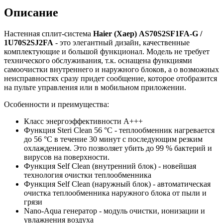
Описание
Настенная сплит-система
Haier
(Хаер)
AS70S2SF1FA-G /
1U70S2SJ2FA
- это элегантный дизайн, качественные
комплектующие и большой функционал. Модель не требует
технического обслуживания, т.к. оснащена функциями
самоочистки внутреннего и наружного блоков, а о возможных
неисправностях сразу придет сообщение, которое отобразится
на пульте управления или в мобильном приложении.
Особенности и преимущества:
Класс энергоэффективности A+++
Функция Steri Clean 56 °C - теплообменник нагревается
до 56 °C в течение 30 минут с последующим резким
охлаждением. Это позволяет убить до 99 % бактерий и
вирусов на поверхности.
Функция Self Clean (внутренний блок) - новейшая
технология очистки теплообменника
Функция Self Clean (наружный блок) - автоматическая
очистка теплообменника наружного блока от пыли и
грязи
Nano-Aqua генератор - модуль очистки, ионизации и
увлажнения воздуха