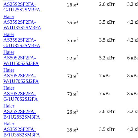
2
AS25S2SF2FA-
2.6 кВт
3.2 
26 м
G
/1U25S2SM3FA
Haier
2
AS35S2SF2FA-
3.5 кВт
4.2 
35 м
W
/1U35S2SM3FA
Haier
2
AS35S2SF2FA-
3.5 кВт
4.2 
35 м
G
/1U35S2SM3FA
Haier
2
AS50S2SF2FA-
5.2 кВт
6 кВ
52 м
W
/1U50S2SJ3FA
Haier
2
AS70S2SF2FA-
7 кВт
8 кВ
70 м
W
/1U70S2SJ2FA
Haier
2
AS70S2SF2FA-
7 кВт
8 кВ
70 м
G
/1U70S2SJ2FA
Haier
2
AS25S2SF2FA-
2.6 кВт
3.2 
26 м
B
/1U25S2SM3FA
Haier
2
AS35S2SF2FA-
3.5 кВт
4.2 
35 м
B
/1U35S2SM3FA