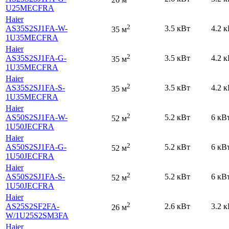
U25MECFRA
Haier
2
AS35S2SJ1FA-W-
3.5 кВт
4.2 
35 м
1U35MECFRA
Haier
2
AS35S2SJ1FA-G-
3.5 кВт
4.2 
35 м
1U35MECFRA
Haier
2
AS35S2SJ1FA-S-
3.5 кВт
4.2 
35 м
1U35MECFRA
Haier
2
AS50S2SJ1FA-W-
5.2 кВт
6 кВ
52 м
1U50JECFRA
Haier
2
AS50S2SJ1FA-G-
5.2 кВт
6 кВ
52 м
1U50JECFRA
Haier
2
AS50S2SJ1FA-S-
5.2 кВт
6 кВ
52 м
1U50JECFRA
Haier
2
AS25S2SF2FA-
2.6 кВт
3.2 
26 м
W
/1U25S2SM3FA
Haier