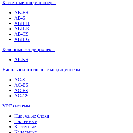
Кассетные кондиционеры
AB-ES
AB-S
ABH-H
ABH-K
AB-CS
ABH-G
Колонные кондиционеры
AP-KS
Напольно-потолочные кондиционеры
AC-S
AC-ES
AC-FS
AC-CS
VRF системы
Наружные блоки
Настенные
Кассетные
Канальные