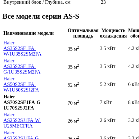
Внутренний блок / Глубина, см
23
Все модели серии AS-S
Оптимальная
Мощность
Мощ
Наименование модели
площадь
охлаждения
обо
Haier
2
AS35S2SF1FA-
3.5 кВт
4.2 
35 м
W
/1U35S2SM2FA
Haier
2
AS35S2SF1FA-
3.5 кВт
4.2 
35 м
G
/1U35S2SM2FA
Haier
2
AS50S2SF1FA-
5.2 кВт
6 кВ
52 м
W
/1U50S2SJ2FA
Haier
2
AS70S2SF1FA-G
7 кВт
8 кВ
70 м
1U70S2SJ2FA
Haier
2
AS25S2SJ1FA-W-
2.6 кВт
3.2 
26 м
U25MECFRA
Haier
2
AS25S2SJ1FA-G-
2.6 кВт
3.2 
26 м