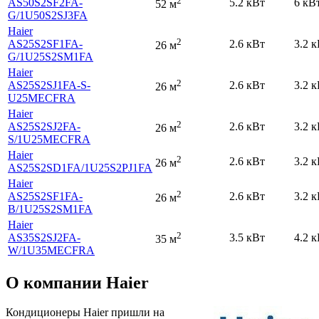
2
AS50S2SF2FA-
5.2 кВт
6 кВ
52 м
G
/1U50S2SJ3FA
Haier
2
AS25S2SF1FA-
2.6 кВт
3.2 
26 м
G
/1U25S2SM1FA
Haier
2
AS25S2SJ1FA-S-
2.6 кВт
3.2 
26 м
U25MECFRA
Haier
2
AS25S2SJ2FA-
2.6 кВт
3.2 
26 м
S
/1U25MECFRA
Haier
2
2.6 кВт
3.2 
26 м
AS25S2SD1FA
/1U25S2PJ1FA
Haier
2
AS25S2SF1FA-
2.6 кВт
3.2 
26 м
B
/1U25S2SM1FA
Haier
2
AS35S2SJ2FA-
3.5 кВт
4.2 
35 м
W
/1U35MECFRA
О компании Haier
Кондиционеры Haier пришли на