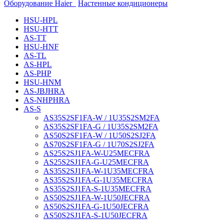
Оборудование Haier
Настенные кондиционеры
HSU-HPL
HSU-HTT
AS-TT
HSU-HNF
AS-TL
AS-HPL
AS-PHP
HSU-HNM
AS-JBJHRA
AS-NHPHRA
AS-S
AS35S2SF1FA-W / 1U35S2SM2FA
AS35S2SF1FA-G / 1U35S2SM2FA
AS50S2SF1FA-W / 1U50S2SJ2FA
AS70S2SF1FA-G / 1U70S2SJ2FA
AS25S2SJ1FA-W-U25MECFRA
AS25S2SJ1FA-G-U25MECFRA
AS35S2SJ1FA-W-1U35MECFRA
AS35S2SJ1FA-G-1U35MECFRA
AS35S2SJ1FA-S-1U35MECFRA
AS50S2SJ1FA-W-1U50JECFRA
AS50S2SJ1FA-G-1U50JECFRA
AS50S2SJ1FA-S-1U50JECFRA