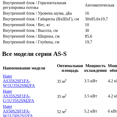
Внутренний блок / Горизонтальная
Автоматическая
регулировка потока
Внутренний блок / Уровень шума, дБа
16
Внутренний блок / Габариты (ВхШхГ), см
30х85,6х19,7
Внутренний блок / Вес, кг
10
Внутренний блок / Высота, см
30
Внутренний блок / Ширина, см
85,6
Внутренний блок / Глубина, см
19,7
Все модели серии AS-S
Оптимальная
Мощность
Мощ
Наименование модели
площадь
охлаждения
обо
Haier
2
AS35S2SF1FA-
3.5 кВт
4.2 
35 м
W
/1U35S2SM2FA
Haier
2
AS35S2SF1FA-
3.5 кВт
4.2 
35 м
G
/1U35S2SM2FA
Haier
2
AS50S2SF1FA-
5.2 кВт
6 кВ
52 м
W
/1U50S2SJ2FA