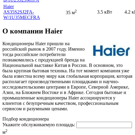
Haier
2
AS35S2SJ2FA-
3.5 кВт
4.2 
35 м
W
/1U35MECFRA
О компании Haier
Кондиционеры Haier пришли на
российский рынок в 2007 году. Именно
тогда российские потребители
познакомились с продукцией бренда на
Национальной выставке Китая в России. В основном, это
была крупная бытовая техника. На тот момент компания уже
была известна всему миру как глобальная корпорация, которая
располагает производственными площадками и научно-
исследовательскими центрами в Европе, Северной Америке,
Азии, на Ближнем Востоке и в Африке. Сегодня бытовые и
промышленные кондиционеры Haier ассоциируются у
клиентов с безупречным качеством, профессиональным
сервисом и разумными ценами.
Подбор кондиционера
Укажите обслуживаемую площадь:
2
м