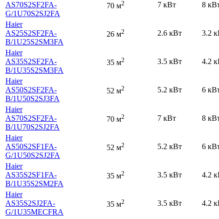
2
AS70S2SF2FA-
7 кВт
8 кВ
70 м
G
/1U70S2SJ2FA
Haier
2
AS25S2SF2FA-
2.6 кВт
3.2 
26 м
B
/1U25S2SM3FA
Haier
2
AS35S2SF2FA-
3.5 кВт
4.2 
35 м
B
/1U35S2SM3FA
Haier
2
AS50S2SF2FA-
5.2 кВт
6 кВ
52 м
B
/1U50S2SJ3FA
Haier
2
AS70S2SF2FA-
7 кВт
8 кВ
70 м
B
/1U70S2SJ2FA
Haier
2
AS50S2SF1FA-
5.2 кВт
6 кВ
52 м
G
/1U50S2SJ2FA
Haier
2
AS35S2SF1FA-
3.5 кВт
4.2 
35 м
B
/1U35S2SM2FA
Haier
2
AS35S2SJ2FA-
3.5 кВт
4.2 
35 м
G
/1U35MECFRA