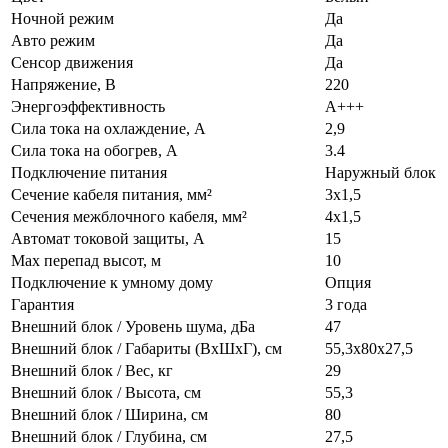
Ночной режим
Да
Авто режим
Да
Сенсор движения
Да
Напряжение, В
220
Энергоэффективность
A+++
Сила тока на охлаждение, А
2,9
Сила тока на обогрев, А
3.4
Подключение питания
Наружный блок
Сечение кабеля питания, мм²
3х1,5
Сечения межблочного кабеля, мм²
4х1,5
Автомат токовой защиты, А
15
Max перепад высот, м
10
Подключение к умному дому
Опция
Гарантия
3 года
Внешний блок / Уровень шума, дБа
47
Внешний блок / Габариты (ВхШхГ), см
55,3х80х27,5
Внешний блок / Вес, кг
29
Внешний блок / Высота, см
55,3
Внешний блок / Ширина, см
80
Внешний блок / Глубина, см
27,5