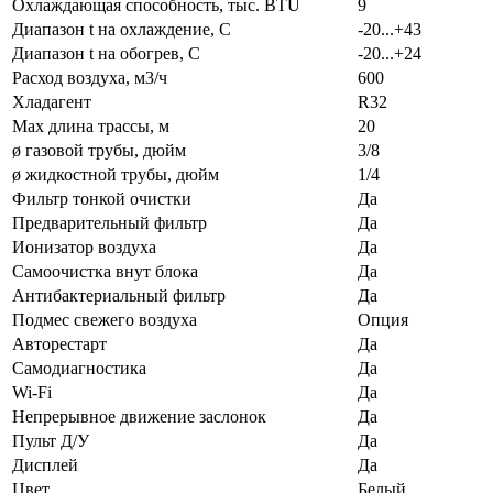
Охлаждающая способность, тыс. BTU
9
Диапазон t на охлаждение, С
-20...+43
Диапазон t на обогрев, С
-20...+24
Расход воздуха, м3/ч
600
Хладагент
R32
Max длина трассы, м
20
ø газовой трубы, дюйм
3/8
ø жидкостной трубы, дюйм
1/4
Фильтр тонкой очистки
Да
Предварительный фильтр
Да
Ионизатор воздуха
Да
Самоочистка внут блока
Да
Антибактериальный фильтр
Да
Подмес свежего воздуха
Опция
Авторестарт
Да
Самодиагностика
Да
Wi-Fi
Да
Непрерывное движение заслонок
Да
Пульт Д/У
Да
Дисплей
Да
Цвет
Белый