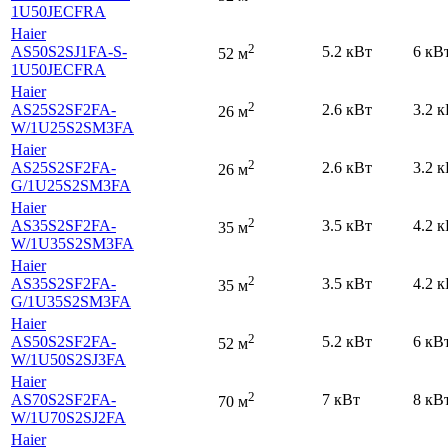
1U50JECFRA
Haier
2
AS50S2SJ1FA-S-
5.2 кВт
6 кВ
52 м
1U50JECFRA
Haier
2
AS25S2SF2FA-
2.6 кВт
3.2 
26 м
W
/1U25S2SM3FA
Haier
2
AS25S2SF2FA-
2.6 кВт
3.2 
26 м
G
/1U25S2SM3FA
Haier
2
AS35S2SF2FA-
3.5 кВт
4.2 
35 м
W
/1U35S2SM3FA
Haier
2
AS35S2SF2FA-
3.5 кВт
4.2 
35 м
G
/1U35S2SM3FA
Haier
2
AS50S2SF2FA-
5.2 кВт
6 кВ
52 м
W
/1U50S2SJ3FA
Haier
2
AS70S2SF2FA-
7 кВт
8 кВ
70 м
W
/1U70S2SJ2FA
Haier