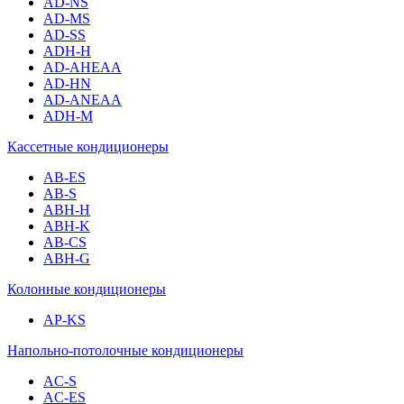
AD-NS
AD-MS
AD-SS
ADH-H
AD-AHEAA
AD-HN
AD-ANEAA
ADH-M
Кассетные кондиционеры
AB-ES
AB-S
ABH-H
ABH-K
AB-CS
ABH-G
Колонные кондиционеры
AP-KS
Напольно-потолочные кондиционеры
AC-S
AC-ES