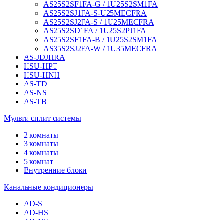
AS25S2SF1FA-G / 1U25S2SM1FA
AS25S2SJ1FA-S-U25MECFRA
AS25S2SJ2FA-S / 1U25MECFRA
AS25S2SD1FA / 1U25S2PJ1FA
AS25S2SF1FA-B / 1U25S2SM1FA
AS35S2SJ2FA-W / 1U35MECFRA
AS-JDJHRA
HSU-HPT
HSU-HNH
AS-TD
AS-NS
AS-TB
Мульти сплит системы
2 комнаты
3 комнаты
4 комнаты
5 комнат
Внутренние блоки
Канальные кондиционеры
AD-S
AD-HS