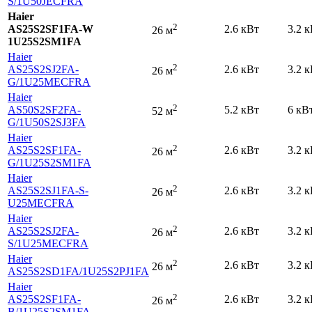
S
/1U50JECFRA
Haier
2
AS25S2SF1FA-W
2.6 кВт
3.2 
26 м
1U25S2SM1FA
Haier
2
AS25S2SJ2FA-
2.6 кВт
3.2 
26 м
G
/1U25MECFRA
Haier
2
AS50S2SF2FA-
5.2 кВт
6 кВ
52 м
G
/1U50S2SJ3FA
Haier
2
AS25S2SF1FA-
2.6 кВт
3.2 
26 м
G
/1U25S2SM1FA
Haier
2
AS25S2SJ1FA-S-
2.6 кВт
3.2 
26 м
U25MECFRA
Haier
2
AS25S2SJ2FA-
2.6 кВт
3.2 
26 м
S
/1U25MECFRA
Haier
2
2.6 кВт
3.2 
26 м
AS25S2SD1FA
/1U25S2PJ1FA
Haier
2
AS25S2SF1FA-
2.6 кВт
3.2 
26 м
B
/1U25S2SM1FA