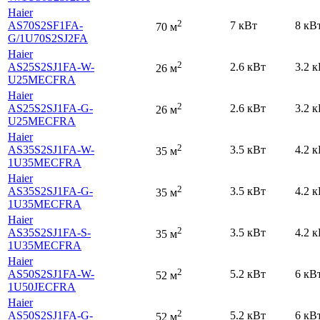
Haier
2
AS70S2SF1FA-
7 кВт
8 кВ
70 м
G
/1U70S2SJ2FA
Haier
2
AS25S2SJ1FA-W-
2.6 кВт
3.2 
26 м
U25MECFRA
Haier
2
AS25S2SJ1FA-G-
2.6 кВт
3.2 
26 м
U25MECFRA
Haier
2
AS35S2SJ1FA-W-
3.5 кВт
4.2 
35 м
1U35MECFRA
Haier
2
AS35S2SJ1FA-G-
3.5 кВт
4.2 
35 м
1U35MECFRA
Haier
2
AS35S2SJ1FA-S-
3.5 кВт
4.2 
35 м
1U35MECFRA
Haier
2
AS50S2SJ1FA-W-
5.2 кВт
6 кВ
52 м
1U50JECFRA
Haier
2
AS50S2SJ1FA-G-
5.2 кВт
6 кВ
52 м