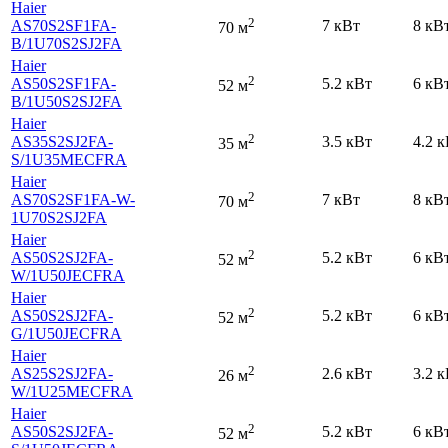
Haier
2
AS70S2SF1FA-
7 кВт
8 кВ
70 м
B
/1U70S2SJ2FA
Haier
2
AS50S2SF1FA-
5.2 кВт
6 кВ
52 м
B
/1U50S2SJ2FA
Haier
2
AS35S2SJ2FA-
3.5 кВт
4.2 
35 м
S
/1U35MECFRA
Haier
2
AS70S2SF1FA-W-
7 кВт
8 кВ
70 м
1U70S2SJ2FA
Haier
2
AS50S2SJ2FA-
5.2 кВт
6 кВ
52 м
W
/1U50JECFRA
Haier
2
AS50S2SJ2FA-
5.2 кВт
6 кВ
52 м
G
/1U50JECFRA
Haier
2
AS25S2SJ2FA-
2.6 кВт
3.2 
26 м
W
/1U25MECFRA
Haier
2
AS50S2SJ2FA-
5.2 кВт
6 кВ
52 м