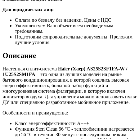
Для юридических лиц:
Оплата по безналу без наценки. Цены с НДС.
Укомплектуем Ваш объект всем необходимым
требованиям.
Подготовим сопроводительные документы. Преложим
лучшие условия.
Описание
Настенная сплит-система
Haier
(Хаер)
AS
25
S
2
SF
1
FA
-
W
/
1
U
25
S
2
SM
1
FA
– это одна из лучших моделей на рынке
бытового кондиционирования, в которой сошлись высокая
энергоэффективность, большой набор функций и
многоуровневая система фильтрации, в которую включен
ионизатор воздуха. Для управления можно использовать пульт
ДУ или специально разработанное мобильное приложение.
Особенности и преимущества:
Класс энергоэффективности A+++
Функция Steri Clean 56 °C - теплообменник нагревается
до 56 °C в течение 30 минут с последующим резким