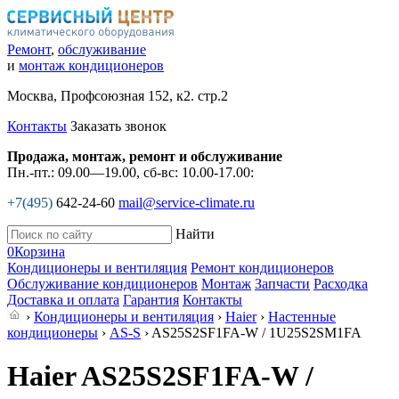
Ремонт
,
обслуживание
и
монтаж кондиционеров
Москва, Профсоюзная 152, к2. стр.2
Контакты
Заказать звонок
Продажа, монтаж, ремонт и обслуживание
Пн.-пт.: 09.00—19.00, сб-вс: 10.00-17.00:
+7(495)
642-24-60
mail@service-climate.ru
Найти
0
Корзина
Кондиционеры и вентиляция
Ремонт кондиционеров
Обслуживание кондиционеров
Монтаж
Запчасти
Расходка
Доставка и оплата
Гарантия
Контакты
›
Кондиционеры и вентиляция
›
Haier
›
Настенные
кондиционеры
›
AS-S
› AS25S2SF1FA-W / 1U25S2SM1FA
Haier AS25S2SF1FA-W /