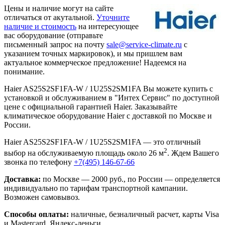
Цены и наличие могут на сайте
отличаться от акутальной.
Уточните
наличие и стоимость
на интересующее
вас оборудование (отправьте
письменный запрос на почту
sale@service-climate.ru
с
указанием точных маркировок), и мы пришлем вам
актуальное коммерческое предложение! Надеемся на
понимание.
Haier AS25S2SF1FA-W / 1U25S2SM1FA Вы можете купить с
установкой и обслуживанием в "Интех Сервис" по доступной
цене с официальной гарантией Haier. Заказывайте
климатическое оборудование Haier с доставкой по Москве и
России.
Haier AS25S2SF1FA-W / 1U25S2SM1FA — это отличный
2
выбор на обслуживаемую площадь около 26 м
. Ждем Вашего
звонка по телефону
+7(495) 146-67-66
Доставка:
по Москве — 2000 руб., по России — определяется
индивидуально по тарифам транспортной кампании.
Возможен самовывоз.
Способы оплаты:
наличные, безналичный расчет, карты Visa
и Mastercard, Яндекс-деньги.