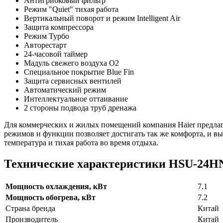
Антигрибковый фильтр
Режим "Quiet" тихая работа
Вертикальный поворот и режим Intelligent Air
Защита компрессора
Режим Турбо
Авторестарт
24-часовой таймер
Мадуль свежего воздуха О2
Специальное покрытие Blue Fin
Защита сервисных вентилей
Автоматический режим
Интеллектуальное оттаивание
2 стороны подвода труб дренажа
Для коммерческих и жилых помещений компания Haier предла
режимов и функции позволяет достигать так же комфорта, и в
температура и тихая работа во время отдыха.
Технические характеристики HSU-24HN
Мощность охлаждения, кВт
7.1
Мощность обогрева, кВт
7.2
Страна бренда
Китай
Производитель
Китай