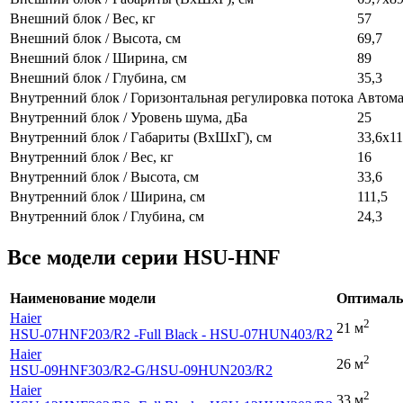
Внешний блок / Вес, кг
57
Внешний блок / Высота, см
69,7
Внешний блок / Ширина, см
89
Внешний блок / Глубина, см
35,3
Внутренний блок / Горизонтальная регулировка потока
Автома
Внутренний блок / Уровень шума, дБа
25
Внутренний блок / Габариты (ВхШхГ), см
33,6х11
Внутренний блок / Вес, кг
16
Внутренний блок / Высота, см
33,6
Внутренний блок / Ширина, см
111,5
Внутренний блок / Глубина, см
24,3
Все модели серии HSU-HNF
Наименование модели
Оптималь
Haier
2
21 м
HSU-07HNF203
/R2 -Full Black - HSU-07HUN403
/R2
Haier
2
26 м
HSU-09HNF303
/R2-G
/HSU-09HUN203
/R2
Haier
2
33 м