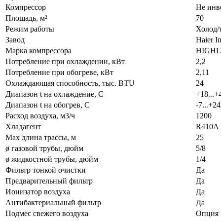
Компрессор
Не инв
Площадь, м²
70
Режим работы
Холод/
Завод
Haier In
Марка компрессора
HIGHL
Потребление при охлаждении, кВт
2,2
Потребление при обогреве, кВт
2,11
Охлаждающая способность, тыс. BTU
24
Диапазон t на охлаждение, С
+18...+
Диапазон t на обогрев, С
-7...+24
Расход воздуха, м3/ч
1200
Хладагент
R410A
Max длина трассы, м
25
ø газовой трубы, дюйм
5/8
ø жидкостной трубы, дюйм
1/4
Фильтр тонкой очистки
Да
Предварительный фильтр
Да
Ионизатор воздуха
Да
Антибактериальный фильтр
Да
Подмес свежего воздуха
Опция