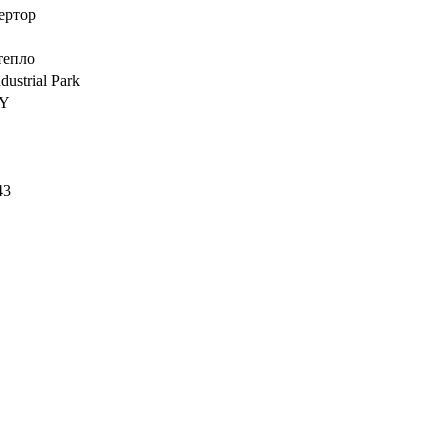
ертор
тепло
dustrial Park
Y
43