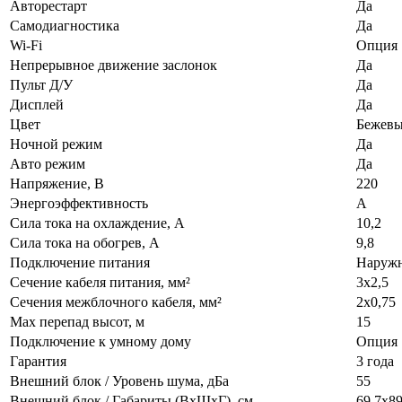
Авторестарт
Да
Самодиагностика
Да
Wi-Fi
Опция
Непрерывное движение заслонок
Да
Пульт Д/У
Да
Дисплей
Да
Цвет
Бежев
Ночной режим
Да
Авто режим
Да
Напряжение, В
220
Энергоэффективность
A
Сила тока на охлаждение, А
10,2
Сила тока на обогрев, А
9,8
Подключение питания
Наруж
Сечение кабеля питания, мм²
3х2,5
Сечения межблочного кабеля, мм²
2х0,75
Max перепад высот, м
15
Подключение к умному дому
Опция
Гарантия
3 года
Внешний блок / Уровень шума, дБа
55
Внешний блок / Габариты (ВхШхГ), см
69,7х8