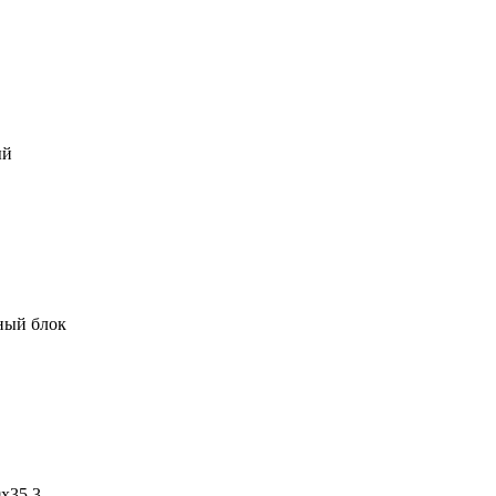
ый
ный блок
9х35,3