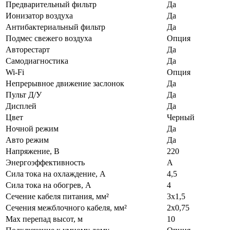
Предварительный фильтр
Да
Ионизатор воздуха
Да
Антибактериальный фильтр
Да
Подмес свежего воздуха
Опция
Авторестарт
Да
Самодиагностика
Да
Wi-Fi
Опция
Непрерывное движение заслонок
Да
Пульт Д/У
Да
Дисплей
Да
Цвет
Черный
Ночной режим
Да
Авто режим
Да
Напряжение, В
220
Энергоэффективность
A
Сила тока на охлаждение, А
4,5
Сила тока на обогрев, А
4
Сечение кабеля питания, мм²
3х1,5
Сечения межблочного кабеля, мм²
2х0,75
Max перепад высот, м
10