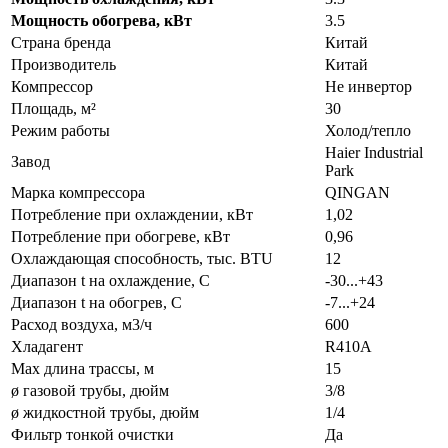
Мощность обогрева, кВт
3.5
Страна бренда
Китай
Производитель
Китай
Компрессор
Не инвертор
Площадь, м²
30
Режим работы
Холод/тепло
Haier Industrial
Завод
Park
Марка компрессора
QINGAN
Потребление при охлаждении, кВт
1,02
Потребление при обогреве, кВт
0,96
Охлаждающая способность, тыс. BTU
12
Диапазон t на охлаждение, С
-30...+43
Диапазон t на обогрев, С
-7...+24
Расход воздуха, м3/ч
600
Хладагент
R410A
Max длина трассы, м
15
ø газовой трубы, дюйм
3/8
ø жидкостной трубы, дюйм
1/4
Фильтр тонкой очистки
Да