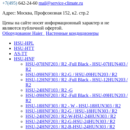
+7(495)
642-24-60
mail@service-climate.ru
Адрес: Москва, Профсоюзная 152, к2. стр.2
Цены на сайте носят информационный характер и не
являются публичной офертой.
Оборудование Haier
Настенные кондиционеры
HSU-HPL
HSU-HTT
AS-TT
HSU-HNF
HSU-07HNF203 / R2 -Full Black - HSU-07HUN403 /
R2
HSU-09HNF303 / R2-G / HSU-09HUN203 / R2
HSU-12HNF303 / R2 -Full Black - HSU-12HUN203 /
R2
HSU-24HNF103 / R2 -G
HSU-09HNF203 / R2 -Full Black - HSU-09HUN203 /
R2
HSU-18HNF303 / R2 - W - HSU-18HUN303 / R2
HSU-18HNF303 / R2-G / HSU-18HUN303 / R2
HSU-24HNF203 / R2-W-HSU-24HUN303 / R2
HSU-24HNF203 / R2-G-HSU-24HUN303 / R2
HSU-24HNF203 / R2-B-HSU-24HUN303 / R2