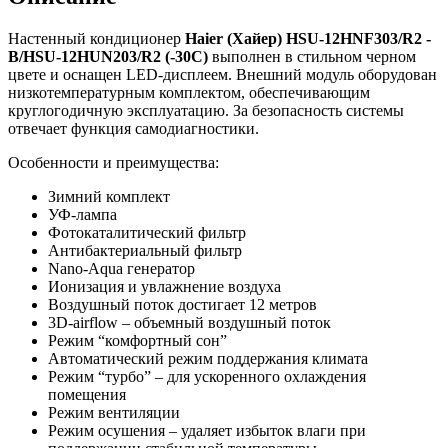
Настенный кондиционер
Haier (Хайер) HSU-12HNF303/R2 -
B/HSU-12HUN203/R2 (-3
0С)
выполнен в стильном черном
цвете и оснащен LED-дисплеем. Внешний модуль оборудован
низкотемпературным комплектом, обеспечивающим
круглогодичную эксплуатацию. За безопасность системы
отвечает функция самодиагностики.
Особенности и преимущества:
Зимний комплект
УФ-лампа
Фотокаталитический фильтр
Антибактериальный фильтр
Nano-Aqua генератор
Ионизация и увлажнение воздуха
Воздушный поток достигает 12 метров
3D-airflow – объемный воздушный поток
Режим “комфортный сон”
Автоматический режим поддержания климата
Режим “турбо” – для ускоренного охлаждения
помещения
Режим вентиляции
Режим осушения – удаляет избыток влаги при