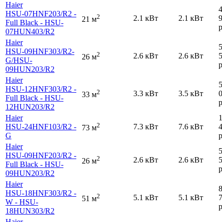
Haier
HSU-07HNF203
/R2 -
2
2.1 кВт
2.1 кВт
21 м
Full Black - HSU-
р
07HUN403
/R2
Haier
HSU-09HNF303
/R2-
2
2.6 кВт
2.6 кВт
26 м
G
/HSU-
р
09HUN203
/R2
Haier
HSU-12HNF303
/R2 -
2
3.3 кВт
3.5 кВт
33 м
Full Black - HSU-
р
12HUN203
/R2
Haier
2
HSU-24HNF103
/R2 -
7.3 кВт
7.6 кВт
73 м
G
р
Haier
HSU-09HNF203
/R2 -
2
2.6 кВт
2.6 кВт
26 м
Full Black - HSU-
р
09HUN203
/R2
Haier
HSU-18HNF303
/R2 -
2
5.1 кВт
5.1 кВт
51 м
W - HSU-
р
18HUN303
/R2
Haier