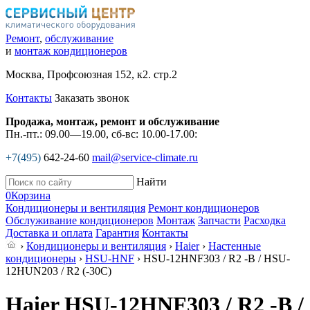
Ремонт
,
обслуживание
и
монтаж кондиционеров
Москва, Профсоюзная 152, к2. стр.2
Контакты
Заказать звонок
Продажа, монтаж, ремонт и обслуживание
Пн.-пт.: 09.00—19.00, сб-вс: 10.00-17.00:
+7(495)
642-24-60
mail@service-climate.ru
Найти
0
Корзина
Кондиционеры и вентиляция
Ремонт кондиционеров
Обслуживание кондиционеров
Монтаж
Запчасти
Расходка
Доставка и оплата
Гарантия
Контакты
›
Кондиционеры и вентиляция
›
Haier
›
Настенные
кондиционеры
›
HSU-HNF
› HSU-12HNF303 / R2 -B / HSU-
12HUN203 / R2 (-30С)
Haier HSU-12HNF303 / R2 -B /