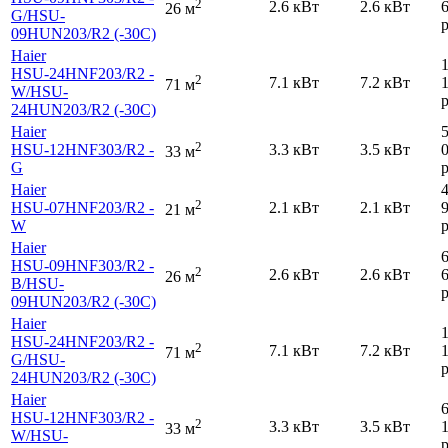
2
2.6 кВт
2.6 кВт
26 м
G
/HSU-
р
09HUN203
/R2 (-30С)
Haier
HSU-24HNF203
/R2 -
2
7.1 кВт
7.2 кВт
71 м
W
/HSU-
р
24HUN203
/R2 (-30С)
Haier
2
HSU-12HNF303
/R2 -
3.3 кВт
3.5 кВт
33 м
G
р
Haier
2
HSU-07HNF203
/R2 -
2.1 кВт
2.1 кВт
21 м
W
р
Haier
HSU-09HNF303
/R2 -
2
2.6 кВт
2.6 кВт
26 м
B
/HSU-
р
09HUN203
/R2 (-30С)
Haier
HSU-24HNF203
/R2 -
2
7.1 кВт
7.2 кВт
71 м
G
/HSU-
р
24HUN203
/R2 (-30С)
Haier
HSU-12HNF303
/R2 -
2
3.3 кВт
3.5 кВт
33 м
W
/HSU-
р