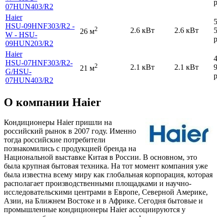
р
07HUN403
/R2
Haier
HSU-09HNF303
/R2 -
2
2.6 кВт
2.6 кВт
26 м
W - HSU-
р
09HUN203
/R2
Haier
HSU-07HNF303
/R2-
2
2.1 кВт
2.1 кВт
21 м
G
/HSU-
р
07HUN403
/R2
О компании Haier
Кондиционеры Haier пришли на
российский рынок в 2007 году. Именно
тогда российские потребители
познакомились с продукцией бренда на
Национальной выставке Китая в России. В основном, это
была крупная бытовая техника. На тот момент компания уже
была известна всему миру как глобальная корпорация, которая
располагает производственными площадками и научно-
исследовательскими центрами в Европе, Северной Америке,
Азии, на Ближнем Востоке и в Африке. Сегодня бытовые и
промышленные кондиционеры Haier ассоциируются у