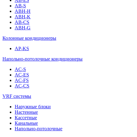
AB-ES
AB-S
ABH-H
ABH-K
AB-CS
ABH-G
Колонные кондиционеры
AP-KS
Напольно-потолочные кондиционеры
AC-S
AC-ES
AC-FS
AC-CS
VRF системы
Наружные блоки
Настенные
Кассетные
Канальные
Напольно-потолочные