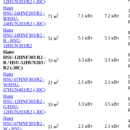
12HUN203
/R2 (-30С)
Haier
HSU-24HNF203
/R2 -
2
7.1 кВт
7.2 кВт
71 м
B
/HSU-
р
24HUN203
/R2 (-30С)
Haier
HSU-18HNF303
/R2 -
2
5.1 кВт
5.1 кВт
51 м
B - HSU-
р
18HUN303
/R2
Haier
HSU-12HNF303 R2 -
2
3.3 кВт
3.5 кВт
33 м
B / HSU-12HUN203 /
р
R2 (-30С)
Haier
HSU-07HNF303
/R2 -
2
2.1 кВт
2.1 кВт
21 м
W
/HSU-
р
07HUN403
/R2 (-30С)
Haier
HSU-12HNF303
/R2 -
2
3.3 кВт
3.5 кВт
33 м
G
/HSU-
р
12HUN203
/R2 (-30С)
Haier
HSU-07HNF303
/R2 -
2
2.1 кВт
2.1 кВт
21 м
W - HSU-