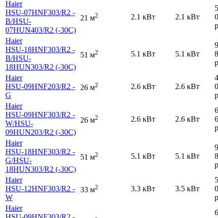
Haier
HSU-07HNF303
/R2 -
2
2.1 кВт
2.1 кВт
21 м
B
/HSU-
р
07HUN403
/R2 (-30С)
Haier
HSU-18HNF303
/R2 -
2
5.1 кВт
5.1 кВт
51 м
B
/HSU-
р
18HUN303
/R2 (-30С)
Haier
2
HSU-09HNF203
/R2 -
2.6 кВт
2.6 кВт
26 м
G
р
Haier
HSU-09HNF303
/R2 -
2
2.6 кВт
2.6 кВт
26 м
W
/HSU-
р
09HUN203
/R2 (-30С)
Haier
HSU-18HNF303
/R2 -
2
5.1 кВт
5.1 кВт
51 м
G
/HSU-
р
18HUN303
/R2 (-30С)
Haier
2
HSU-12HNF303
/R2 -
3.3 кВт
3.5 кВт
33 м
W
р
Haier
HSU-09HNF303
/R2 -