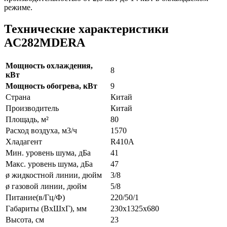
режиме.
Технические характеристики
AC282MDERA
Мощность охлаждения,
8
кВт
Мощность обогрева, кВт
9
Страна
Китай
Производитель
Китай
Площадь, м²
80
Расход воздуха, м3/ч
1570
Хладагент
R410A
Мин. уровень шума, дБа
41
Макс. уровень шума, дБа
47
ø жидкостной линии, дюйм
3/8
ø газовой линии, дюйм
5/8
Питание(в/Гц/Ф)
220/50/1
Габариты (ВxШxГ), мм
230х1325х680
Высота, см
23