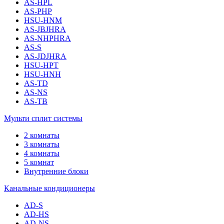
AS-HPL
AS-PHP
HSU-HNM
AS-JBJHRA
AS-NHPHRA
AS-S
AS-JDJHRA
HSU-HPT
HSU-HNH
AS-TD
AS-NS
AS-TB
Мульти сплит системы
2 комнаты
3 комнаты
4 комнаты
5 комнат
Внутренние блоки
Канальные кондиционеры
AD-S
AD-HS
AD-NS