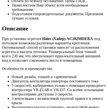
Оплата по безналу без наценки. Цены с НДС.
Укомплектуем Ваш объект всем необходимым
требованиям.
Подготовим сопроводительные документы. Преложим
лучшие условия.
Описание
При установке агрегата
Haier
(Хайер)
AC
282
MDERA
под
потолком возможны различные варианты крепления.
Оптимальный способ установки зависит от расположения
агрегата и высоты потолка. Универсальный блок тонкий
всего 230 мм, что обеспечивает привлекательный внешний
вид и позволяет сэкономить место в помещении.
Особенности и преимущества:
Новый дизайн, тонкий и гармоничный
Двигатель вентилятора инвертора постоянного тока
5 скоростей, выбираемых только с помощью проводного
контроллера YR-EL6B и YR-El7. Со всеми остальными
контроллерами доступны 3 скорости.
3 вентиляция с независимой группой правого и левого
крыла
Выдающаяся высота установки - модель l4kW может