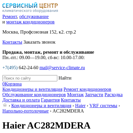
Ремонт
,
обслуживание
и
монтаж кондиционеров
Москва, Профсоюзная 152, к2. стр.2
Контакты
Заказать звонок
Продажа, монтаж, ремонт и обслуживание
Пн.-пт.: 09.00—19.00, сб-вс: 10.00-17.00:
+7(495)
642-24-60
mail@service-climate.ru
Найти
0
Корзина
Кондиционеры и вентиляция
Ремонт кондиционеров
Обслуживание кондиционеров
Монтаж
Запчасти
Расходка
Доставка и оплата
Гарантия
Контакты
›
Кондиционеры и вентиляция
›
Haier
›
VRF системы
›
Напольно-потолочные
› AC282MDERA
Haier AC282MDERA