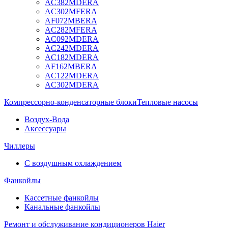
AC382MDERA
AC302MFERA
AF072MBERA
AC282MFERA
AC092MDERA
AC242MDERA
AC182MDERA
AF162MBERA
AC122MDERA
AC302MDERA
Компрессорно-конденсаторные блоки
Тепловые насосы
Воздух-Вода
Аксессуары
Чиллеры
С воздушным охлаждением
Фанкойлы
Кассетные фанкойлы
Канальные фанкойлы
Ремонт и обслуживание кондиционеров Haier