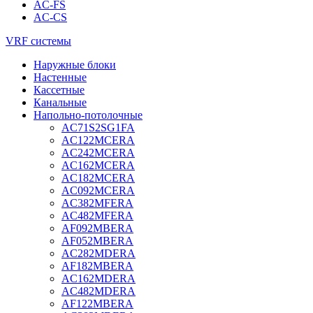
AC-FS
AC-CS
VRF системы
Наружные блоки
Настенные
Кассетные
Канальные
Напольно-потолочные
AC71S2SG1FA
AC122MCERA
AC242MCERA
AC162MCERA
AC182MCERA
AC092MCERA
AC382MFERA
AC482MFERA
AF092MBERA
AF052MBERA
AC282MDERA
AF182MBERA
AC162MDERA
AC482MDERA
AF122MBERA