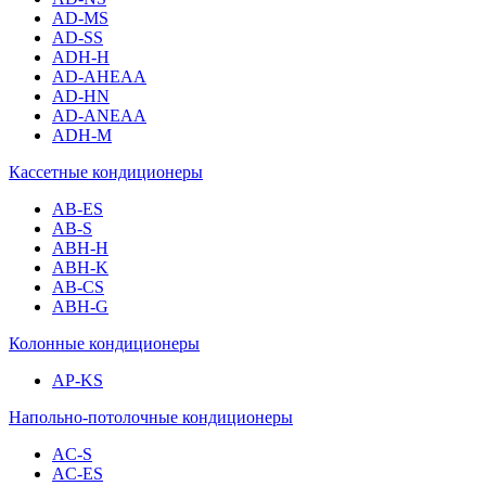
AD-MS
AD-SS
ADH-H
AD-AHEAA
AD-HN
AD-ANEAA
ADH-M
Кассетные кондиционеры
AB-ES
AB-S
ABH-H
ABH-K
AB-CS
ABH-G
Колонные кондиционеры
AP-KS
Напольно-потолочные кондиционеры
AC-S
AC-ES