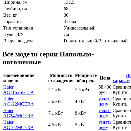
Ширина, см
132,5
Глубина, см
68
Вес, кг
36
Гарантия
3 года
Тип установки
Универсальный
Пульт Д/У
Да
Выдув воздуха
Горизонтальный/Вертикальный
Все модели серии Напольно-
потолочные
Наименование
Мощность
Мощность
Вс
Цена
модели
охлаждения
обогрева
характе
Haier
58 400
Сравнит
7.1 кВт
7.5 кВт
AC71S2SG1FA
руб.
Купить
Haier
узнать
Сравнит
3.6 кВт
4 кВт
AC122MCERA
цену
Купить
Haier
узнать
Сравнит
7.1 кВт
8 кВт
AC242MCERA
цену
Купить
Haier
узнать
Сравнит
4.5 кВт
5 кВт
AC162MCERA
цену
Купить