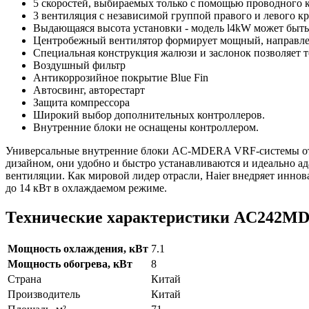
5 скоростей, выбираемых только с помощью проводного 
3 вентиляция с независимой группой правого и левого к
Выдающаяся высота установки - модель l4kW может быть 
Центробежный вентилятор формирует мощный, направлен
Специальная конструкция жалюзи и заслонок позволяет т
Воздушный фильтр
Антикоррозийное покрытие Blue Fin
Автосвинг, авторестарт
Защита компрессора
Широкий выбор дополнительных контроллеров.
Внутренние блоки не оснащены контроллером.
Универсальные внутренние блоки AC-MDERA VRF-системы от п
дизайном, они удобно и быстро устанавливаются и идеально а
вентиляции. Как мировой лидер отрасли, Haier внедряет инно
до 14 кВт в охлаждаемом режиме.
Технические характеристики AC242M
Мощность охлаждения, кВт
7.1
Мощность обогрева, кВт
8
Страна
Китай
Производитель
Китай