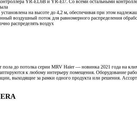
контроллера YR-EL6B и YR-El7. Со всеми остальными контролле
рыла
установлена на высоте до 4,2 м, обеспечивая при этом надлежа
ный воздушный поток для равномерного распределения обрабо
очно распределять воздух
ола до потолка серии MRV Haier — новинка 2021 года на кли
даптируются к любому интерьеру помещения. Оборудование работ
вации, выходящие за рамки одного продукта или решения. Ассор
DERA