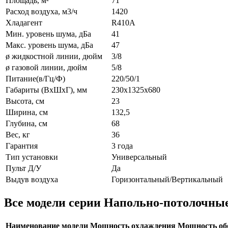
Площадь, м²
71
Расход воздуха, м3/ч
1420
Хладагент
R410A
Мин. уровень шума, дБа
41
Макс. уровень шума, дБа
47
ø жидкостной линии, дюйм
3/8
ø газовой линии, дюйм
5/8
Питание(в/Гц/Ф)
220/50/1
Габариты (ВxШxГ), мм
230х1325х680
Высота, см
23
Ширина, см
132,5
Глубина, см
68
Вес, кг
36
Гарантия
3 года
Тип установки
Универсальный
Пульт Д/У
Да
Выдув воздуха
Горизонтальный/Вертикальный
Все модели серии Напольно-потолочны
Наименование модели
Мощность охлаждения
Мощность об