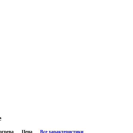
е
огрева
Цена
Все характеристики