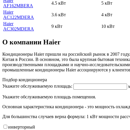
Haier
4.5 кВт
5 кВт
AF162MBERA
Haier
3.6 кВт
4 кВт
AC122MDERA
Haier
9 кВт
10 кВт
AC302MDERA
О компании Haier
Кондиционеры Haier пришли на российский рынок в 2007 году
Китая в России. В основном, это была крупная бытовая техника
производственными площадками и научно-исследовательскими 
промышленные кондиционеры Haier ассоциируются у клиентов
Подбор кондиционера
Укажите обслуживаемую площадь:
Укажите обслуживаемую площадь помещения.
Основная характеристика кондиционера - это мощность охлажд
Для большинства случаев верна формула: 1 кВт мощности рассч
инвертор
ный