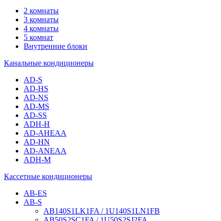
2 комнаты
3 комнаты
4 комнаты
5 комнат
Внутренние блоки
Канальные кондиционеры
AD-S
AD-HS
AD-NS
AD-MS
AD-SS
ADH-H
AD-AHEAA
AD-HN
AD-ANEAA
ADH-M
Кассетные кондиционеры
AB-ES
AB-S
AB140S1LK1FA / 1U140S1LN1FB
AB50S2SC1FA / 1U50S2SJ2FA