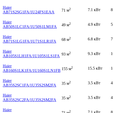
Haier
2
7.1 кВт
8
71 м
AB71S2SG1FA
/1U24FS1EAA
Haier
2
4.9 кВт
5
49 м
AB50S1LC1FA
/1U50S1LM1FA
Haier
2
6.8 кВт
7
68 м
AB71S1LG1FA
/1U71S1LR1FA
Haier
2
9.3 кВт
1
93 м
AB105S1LH1FA
/1U105S1LS1FA
Haier
2
15.5 кВт
1
155 м
AB160S1LK1FA
/1U160S1LN1FB
Haier
2
3.5 кВт
4
35 м
AB35S2SC1FA
/1U35S2SM2FA
Haier
2
3.5 кВт
4
35 м
AB35S2SC2FA
/1U35S2SM2FA
Haier
2
7.1 кВт
8
71 м