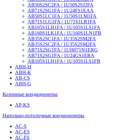
AB50S2SC2FA / 1U50S2SJ2FA
AB71S2SG1FA / 1U24FS1EAA
AB50S1LC1FA / 1U50S1LM1FA
AB71S1LG1FA / 1U71S1LR1FA
AB105S1LH1FA / 1U105S1LS1FA
AB160S1LK1FA / 1U160S1LN1FB
AB35S2SC1FA / 1U35S2SM2FA
AB35S2SC2FA / 1U35S2SM2FA
AB71S2SG1FA / 1UH071N1ERG
AB71S2SG1FA / 1U24GS1ERA
AB105S1LH1FA / 1U105S1LS1FB
ABH-H
ABH-K
AB-CS
ABH-G
Колонные кондиционеры
AP-KS
Напольно-потолочные кондиционеры
AC-S
AC-ES
AC-FS