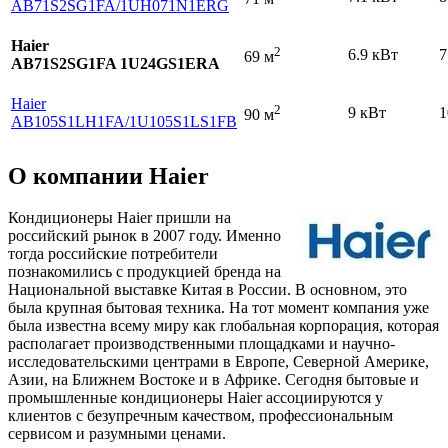
AB71S2SG1FA
/1UH071N1ERG
Haier
2
6.9 кВт
7
69 м
AB71S2SG1FA 1U24GS1ERA
Haier
2
9 кВт
1
90 м
AB105S1LH1FA
/1U105S1LS1FB
О компании Haier
Кондиционеры Haier пришли на
российский рынок в 2007 году. Именно
тогда российские потребители
познакомились с продукцией бренда на
Национальной выставке Китая в России. В основном, это
была крупная бытовая техника. На тот момент компания уже
была известна всему миру как глобальная корпорация, которая
располагает производственными площадками и научно-
исследовательскими центрами в Европе, Северной Америке,
Азии, на Ближнем Востоке и в Африке. Сегодня бытовые и
промышленные кондиционеры Haier ассоциируются у
клиентов с безупречным качеством, профессиональным
сервисом и разумными ценами.