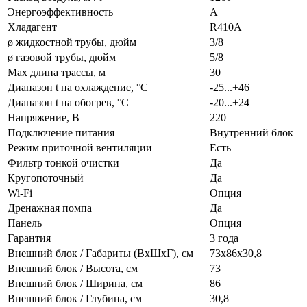
Энергоэффективность
A+
Хладагент
R410A
ø жидкостной трубы, дюйм
3/8
ø газовой трубы, дюйм
5/8
Max длина трассы, м
30
Диапазон t на охлаждение, °С
-25...+46
Диапазон t на обогрев, °С
-20...+24
Напряжение, В
220
Подключение питания
Внутренний блок
Режим приточной вентиляции
Есть
Фильтр тонкой очистки
Да
Кругопоточный
Да
Wi-Fi
Опция
Дренажная помпа
Да
Панель
Опция
Гарантия
3 года
Внешний блок / Габариты (ВхШхГ), см
73x86x30,8
Внешний блок / Высота, см
73
Внешний блок / Ширина, см
86
Внешний блок / Глубина, см
30,8