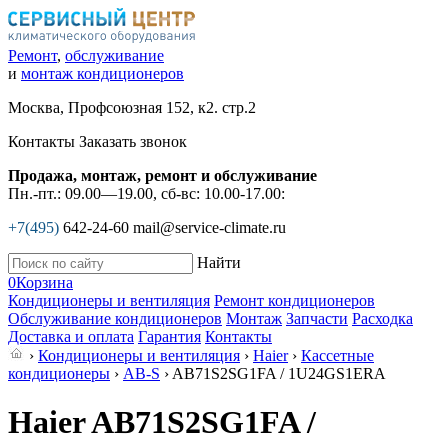
Ремонт
,
обслуживание
и
монтаж кондиционеров
Москва, Профсоюзная 152, к2. стр.2
Контакты
Заказать звонок
Продажа, монтаж, ремонт и обслуживание
Пн.-пт.: 09.00—19.00, сб-вс: 10.00-17.00:
+7(495)
642-24-60
mail@service-climate.ru
Найти
0
Корзина
Кондиционеры и вентиляция
Ремонт кондиционеров
Обслуживание кондиционеров
Монтаж
Запчасти
Расходка
Доставка и оплата
Гарантия
Контакты
›
Кондиционеры и вентиляция
›
Haier
›
Кассетные
кондиционеры
›
AB-S
› AB71S2SG1FA / 1U24GS1ERA
Haier AB71S2SG1FA /