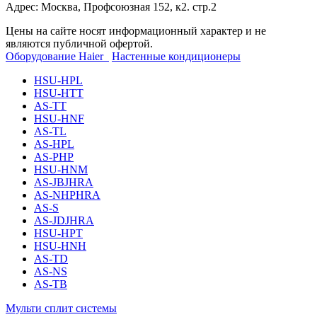
Адрес: Москва, Профсоюзная 152, к2. стр.2
Цены на сайте носят информационный характер и не
являются публичной офертой.
Оборудование Haier
Настенные кондиционеры
HSU-HPL
HSU-HTT
AS-TT
HSU-HNF
AS-TL
AS-HPL
AS-PHP
HSU-HNM
AS-JBJHRA
AS-NHPHRA
AS-S
AS-JDJHRA
HSU-HPT
HSU-HNH
AS-TD
AS-NS
AS-TB
Мульти сплит системы