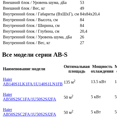
Внешний блок / Уровень шума, дБа
53
Внешний блок / Вес, кг
49
Внутренний блок / Габариты (ВхШхГ), см
84x84х20,4
Внутренний блок / Высота, см
84
Внутренний блок / Ширина, см
84
Внутренний блок / Глубина, см
20,4
Внутренний блок / Уровень шума, дБа
26
Внутренний блок / Вес, кг
27
Все модели серии AB-S
Оптимальная
Мощность
Наименование модели
площадь
охлаждения
Haier
2
13.5 кВт
1
135 м
AB140S1LK1FA
/1U140S1LN1FB
Haier
2
5 кВт
5
50 м
AB50S2SC1FA
/1U50S2SJ2FA
Haier
2
5 кВт
5
50 м
AB50S2SC2FA
/1U50S2SJ2FA