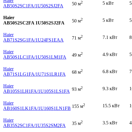
Haier
2
5 кВт
5
50 м
AB50S2SC1FA
/1U50S2SJ2FA
Haier
2
5 кВт
5
50 м
AB50S2SC2FA 1U50S2SJ2FA
Haier
2
7.1 кВт
8
71 м
AB71S2SG1FA
/1U24FS1EAA
Haier
2
4.9 кВт
5
49 м
AB50S1LC1FA
/1U50S1LM1FA
Haier
2
6.8 кВт
7
68 м
AB71S1LG1FA
/1U71S1LR1FA
Haier
2
9.3 кВт
1
93 м
AB105S1LH1FA
/1U105S1LS1FA
Haier
2
15.5 кВт
1
155 м
AB160S1LK1FA
/1U160S1LN1FB
Haier
2
3.5 кВт
4
35 м
AB35S2SC1FA
/1U35S2SM2FA