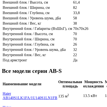
Внешний блок / Высота, см
61,4
Внешний блок / Ширина, см
82
Внешний блок / Глубина, см
33,8
Внешний блок / Уровень шума, дБа
58
Внешний блок / Вес, кг
38
Внутренний блок / Габариты (ВхШхГ), см
70х70х26
Внутренний блок / Высота, см
70
Внутренний блок / Ширина, см
70
Внутренний блок / Глубина, см
26
Внутренний блок / Уровень шума, дБа
32
Внутренний блок / Вес, кг
22
Под армстронг
Да
Все модели серии AB-S
Оптимальная
Мощность
Наименование модели
площадь
охлаждения
Haier
2
13.5 кВт
1
135 м
AB140S1LK1FA
/1U140S1LN1FB