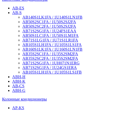
AB-ES
AB-S
AB140S1LK1FA / 1U140S1LN1FB
AB50S2SC1FA / 1U50S2SJ2FA
AB50S2SC2FA / 1U50S2SJ2FA
AB71S2SG1FA / 1U24FS1EAA
AB50S1LC1FA / 1U50S1LM1FA
AB71S1LG1FA / 1U71S1LR1FA
AB105S1LH1FA / 1U105S1LS1FA
AB160S1LK1FA / 1U160S1LN1FB
AB35S2SC1FA / 1U35S2SM2FA
AB35S2SC2FA / 1U35S2SM2FA
AB71S2SG1FA / 1UH071N1ERG
AB71S2SG1FA / 1U24GS1ERA
AB105S1LH1FA / 1U105S1LS1FB
ABH-H
ABH-K
AB-CS
ABH-G
Колонные кондиционеры
AP-KS