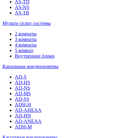
AS-TD
AS-NS
AS-TB
Мульти сплит системы
2 комнаты
3 комнаты
4 комнаты
5 комнат
Внутренние блоки
Канальные кондиционеры
AD-S
AD-HS
AD-NS
AD-MS
AD-SS
ADH-H
AD-AHEAA
AD-HN
AD-ANEAA
ADH-M
Кассетные кондиционеры