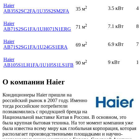
Haier
2
3.5 кВт
4
35 м
AB35S2SC2FA
/1U35S2SM2FA
Haier
2
7.1 кВт
8
71 м
AB71S2SG1FA
/1UH071N1ERG
Haier
2
6.9 кВт
7
69 м
AB71S2SG1FA
/1U24GS1ERA
Haier
2
9 кВт
1
90 м
AB105S1LH1FA
/1U105S1LS1FB
О компании Haier
Кондиционеры Haier пришли на
российский рынок в 2007 году. Именно
тогда российские потребители
познакомились с продукцией бренда на
Национальной выставке Китая в России. В основном, это
была крупная бытовая техника. На тот момент компания уже
была известна всему миру как глобальная корпорация, которая
располагает производственными площадками и научно-