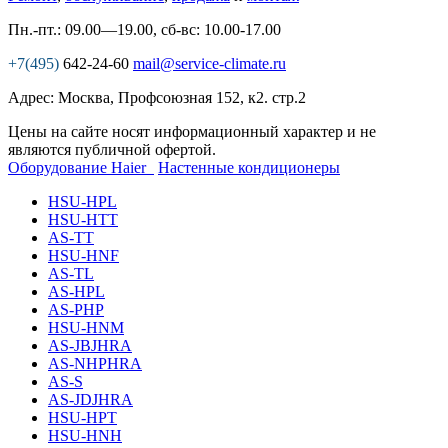
Пн.-пт.: 09.00—19.00, сб-вс: 10.00-17.00
+7(495)
642-24-60
mail@service-climate.ru
Адрес: Москва, Профсоюзная 152, к2. стр.2
Цены на сайте носят информационный характер и не
являются публичной офертой.
Оборудование Haier
Настенные кондиционеры
HSU-HPL
HSU-HTT
AS-TT
HSU-HNF
AS-TL
AS-HPL
AS-PHP
HSU-HNM
AS-JBJHRA
AS-NHPHRA
AS-S
AS-JDJHRA
HSU-HPT
HSU-HNH