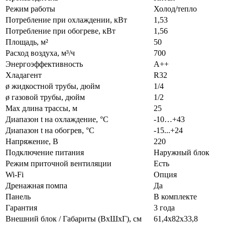
Режим работы
Холод/тепло
Потребление при охлаждении, кВт
1,53
Потребление при обогреве, кВт
1,56
Площадь, м²
50
Расход воздуха, м³/ч
700
Энергоэффективность
A++
Хладагент
R32
ø жидкостной трубы, дюйм
1/4
ø газовой трубы, дюйм
1/2
Max длина трассы, м
25
Диапазон t на охлаждение, °С
-10…+43
Диапазон t на обогрев, °С
-15...+24
Напряжение, В
220
Подключение питания
Наружный блок
Режим приточной вентиляции
Есть
Wi-Fi
Опция
Дренажная помпа
Да
Панель
В комплекте
Гарантия
3 года
Внешний блок / Габариты (ВхШхГ), см
61,4x82x33,8