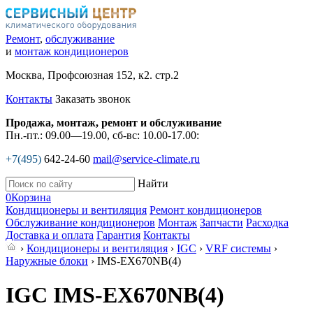
Ремонт
,
обслуживание
и
монтаж кондиционеров
Москва, Профсоюзная 152, к2. стр.2
Контакты
Заказать звонок
Продажа, монтаж, ремонт и обслуживание
Пн.-пт.: 09.00—19.00, сб-вс: 10.00-17.00:
+7(495)
642-24-60
mail@service-climate.ru
Найти
0
Корзина
Кондиционеры и вентиляция
Ремонт кондиционеров
Обслуживание кондиционеров
Монтаж
Запчасти
Расходка
Доставка и оплата
Гарантия
Контакты
›
Кондиционеры и вентиляция
›
IGC
›
VRF системы
›
Наружные блоки
› IMS-EX670NB(4)
IGC IMS-EX670NB(4)