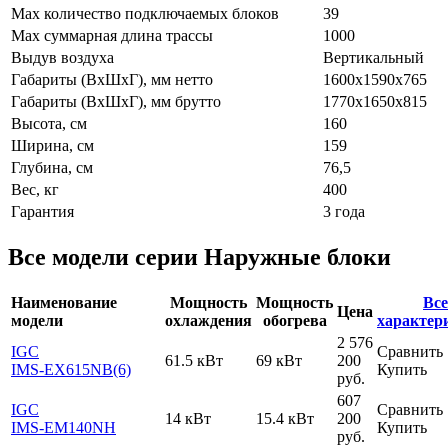
Max количество подключаемых блоков
39
Max суммарная длина трассы
1000
Выдув воздуха
Вертикальный
Габариты (ВxШxГ), мм нетто
1600х1590х765
Габариты (ВxШxГ), мм брутто
1770х1650х815
Высота, см
160
Ширина, см
159
Глубина, см
76,5
Вес, кг
400
Гарантия
3 года
Все модели серии Наружные блоки
Наименование
Мощность
Мощность
Все
Цена
модели
охлаждения
обогрева
характер
2 576
IGC
Сравнить
61.5 кВт
69 кВт
200
IMS-EX615NB(6)
Купить
руб.
607
IGC
Сравнить
14 кВт
15.4 кВт
200
IMS-EM140NH
Купить
руб.