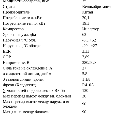
Мощность обогрева, кВт
75
Страна
Великобритания
Производитель
Китай
Потребление охл, кВт
20,1
Потребление тепло, кВт
19,3
Компрессор
Инвертор
Уровень шума, дБа
63
Наружная t,°C охл.
-5…+52
Наружная t,°C обогрев
-20...+27
EER
3,33
COP
3,89
Напряжение, В
380/50/3
Сила тока на охлаждение, А
27
ø жидкостной линии, дюйм
5/8
ø газовой линии, дюйм
1 1/8
Фреон (Хладагент)
R410A
∑ мощностей подключаемых ВБ, %
130
Max перепад высот между вн. блоками
30
Max перепад высот между наруж. и вн.
90
блоками
Max длина между блоками
90