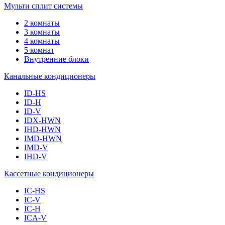
Мульти сплит системы
2 комнаты
3 комнаты
4 комнаты
5 комнат
Внутренние блоки
Канальные кондиционеры
ID-HS
ID-H
ID-V
IDX-HWN
IHD-HWN
IMD-HWN
IMD-V
IHD-V
Кассетные кондиционеры
IC-HS
IC-V
IC-H
ICA-V