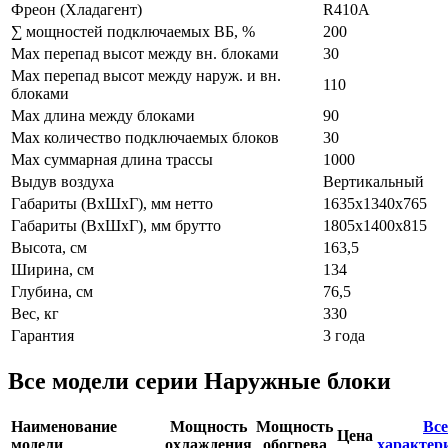
Фреон (Хладагент)
R410A
∑ мощностей подключаемых ВБ, %
200
Max перепад высот между вн. блоками
30
Max перепад высот между наруж. и вн.
110
блоками
Max длина между блоками
90
Max количество подключаемых блоков
30
Max суммарная длина трассы
1000
Выдув воздуха
Вертикальный
Габариты (ВxШxГ), мм нетто
1635x1340x765
Габариты (ВxШxГ), мм брутто
1805x1400x815
Высота, см
163,5
Ширина, см
134
Глубина, см
76,5
Вес, кг
330
Гарантия
3 года
Все модели серии Наружные блоки
Наименование
Мощность
Мощность
Все
Цена
модели
охлаждения
обогрева
характер