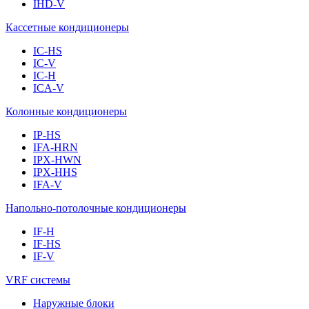
IHD-V
Кассетные кондиционеры
IC-HS
IC-V
IC-H
ICA-V
Колонные кондиционеры
IP-HS
IFA-HRN
IPX-HWN
IPX-HHS
IFA-V
Напольно-потолочные кондиционеры
IF-H
IF-HS
IF-V
VRF системы
Наружные блоки