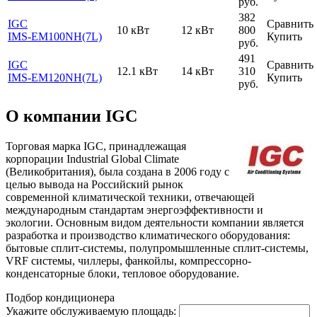
руб.
382
IGC
Сравнить
10 кВт
12 кВт
800
IMS-EM100NH(7L)
Купить
руб.
491
IGC
Сравнить
12.1 кВт
14 кВт
310
IMS-EM120NH(7L)
Купить
руб.
О компании IGC
Торговая марка IGC, принадлежащая
корпорации Industrial Global Climate
(Великобритания), была создана в 2006 году с
целью вывода на Российский рынок
современной климатической техники, отвечающей
международным стандартам энергоэффективности и
экологии. Основным видом деятельности компании является
разработка и производство климатического оборудования:
бытовые сплит-системы, полупромышленные сплит-системы,
VRF системы, чиллеры, фанкойлы, компрессорно-
конденсаторные блоки, тепловое оборудование.
Подбор кондиционера
Укажите обслуживаемую площадь: