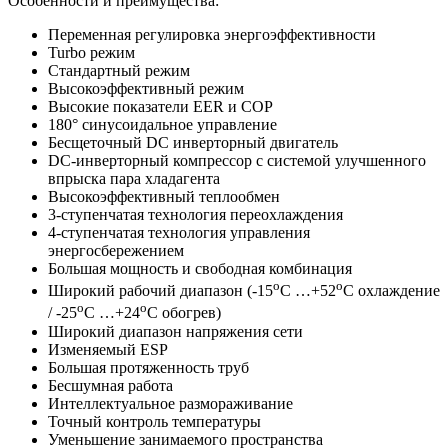
Особенности и преимущества:
Переменная регулировка энергоэффективности
Turbo режим
Стандартный режим
Высокоэффективный режим
Высокие показатели EER и COP
180° синусоидальное управление
Бесщеточный DC инверторный двигатель
DC-инверторный компрессор с системой улучшенного
впрыска пара хладагента
Высокоэффективный теплообмен
3-ступенчатая технология переохлаждения
4-ступенчатая технология управления
энергосбережением
Большая мощность и свободная комбинация
o
o
Широкий рабочий диапазон (-15
C …+52
C охлаждение
o
o
/ -25
C …+24
C обогрев)
Широкий диапазон напряжения сети
Изменяемый ESP
Большая протяженность труб
Бесшумная работа
Интеллектуальное размораживание
Точный контроль температуры
Уменьшение занимаемого пространства