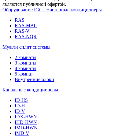
являются публичной офертой.
Оборудование IGC
Настенные кондиционеры
RAS
RAS-MBL
RAS-V
RAS-NQR
Мульти сплит системы
2 комнаты
3 комнаты
4 комнаты
5 комнат
Внутренние блоки
Канальные кондиционеры
ID-HS
ID-H
ID-V
IDX-HWN
IHD-HWN
IMD-HWN
IMD-V