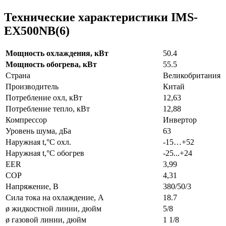
Технические характеристики IMS-
EX500NB(6)
Мощность охлаждения, кВт
50.4
Мощность обогрева, кВт
55.5
Страна
Великобритания
Производитель
Китай
Потребление охл, кВт
12,63
Потребление тепло, кВт
12,88
Компрессор
Инвертор
Уровень шума, дБа
63
Наружная t,°C охл.
-15…+52
Наружная t,°C обогрев
-25...+24
EER
3,99
COP
4,31
Напряжение, В
380/50/3
Сила тока на охлаждение, А
18.7
ø жидкостной линии, дюйм
5/8
ø газовой линии, дюйм
1 1/8