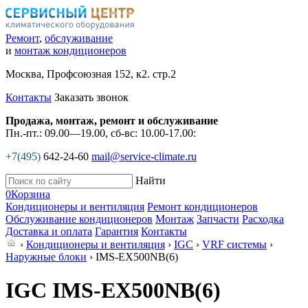
Ремонт
,
обслуживание
и
монтаж кондиционеров
Москва, Профсоюзная 152, к2. стр.2
Контакты
Заказать звонок
Продажа, монтаж, ремонт и обслуживание
Пн.-пт.: 09.00—19.00, сб-вс: 10.00-17.00:
+7(495)
642-24-60
mail@service-climate.ru
Найти
0
Корзина
Кондиционеры и вентиляция
Ремонт кондиционеров
Обслуживание кондиционеров
Монтаж
Запчасти
Расходка
Доставка и оплата
Гарантия
Контакты
›
Кондиционеры и вентиляция
›
IGC
›
VRF системы
›
Наружные блоки
› IMS-EX500NB(6)
IGC IMS-EX500NB(6)