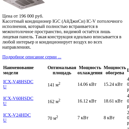
Цена от
196 000
руб.
Кассетный кондиционер IGC (АйДжиСи) IC-V потолочного
исполнения, который полностью встраивается в
межпотолочное пространство, видимой остаётся лишь
лицевая панель. Такая конструкция идеально вписывается в
любой интерьер и кондиционирует воздух во всех
направлениях.
Подробное описание серии ...
Наименование
Оптимальная
Мощность
Мощность
модели
площадь
охлаждения
обогрева
ICХ-V48HSDC
2
14.06 кВт
15.24 кВт
141 м
U
р
ICХ-V60HSDC
2
16.12 кВт
18.61 кВт
162 м
U
р
ICХ-V24HDC
2
7 кВт
8 кВт
70 м
U
р