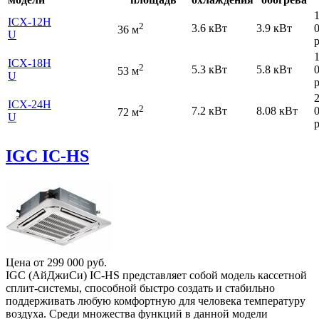
ICХ-12H
2
3.6 кВт
3.9 кВт
36 м
U
р
ICХ-18H
2
5.3 кВт
5.8 кВт
53 м
U
р
ICХ-24H
2
7.2 кВт
8.08 кВт
72 м
U
р
IGC IC-HS
Цена от
299 000
руб.
IGC (АйДжиСи) IC-HS представляет собой модель кассетной
сплит-системы, способной быстро создать и стабильно
поддерживать любую комфортную для человека температуру
воздуха. Среди множества функций в данной модели