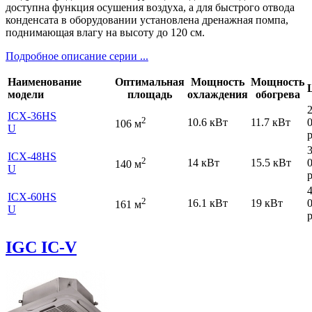
доступна функция осушения воздуха, а для быстрого отвода
конденсата в оборудовании установлена дренажная помпа,
поднимающая влагу на высоту до 120 см.
Подробное описание серии ...
Наименование
Оптимальная
Мощность
Мощность
модели
площадь
охлаждения
обогрева
ICХ-36HS
2
10.6 кВт
11.7 кВт
106 м
U
р
ICХ-48HS
2
14 кВт
15.5 кВт
140 м
U
р
ICХ-60HS
2
16.1 кВт
19 кВт
161 м
U
р
IGC IC-V