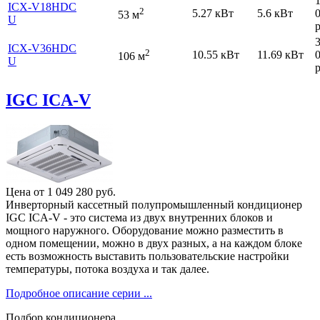
ICХ-V18HDC
2
5.27 кВт
5.6 кВт
53 м
U
р
ICХ-V36HDC
2
10.55 кВт
11.69 кВт
106 м
U
р
IGC ICA-V
Цена от
1 049 280
руб.
Инверторный кассетный полупромышленный кондиционер
IGC ICA-V - это система из двух внутренних блоков и
мощного наружного. Оборудование можно разместить в
одном помещении, можно в двух разных, а на каждом блоке
есть возможность выставить пользовательские настройки
температуры, потока воздуха и так далее.
Подробное описание серии ...
Подбор кондиционера