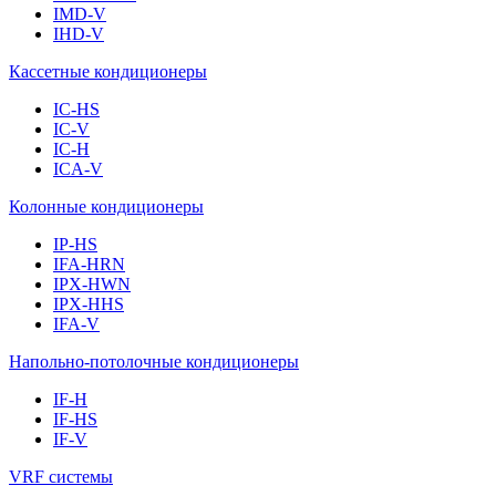
IMD-V
IHD-V
Кассетные кондиционеры
IC-HS
IC-V
IC-H
ICA-V
Колонные кондиционеры
IP-HS
IFA-HRN
IPX-HWN
IPX-HHS
IFA-V
Напольно-потолочные кондиционеры
IF-H
IF-HS
IF-V
VRF системы