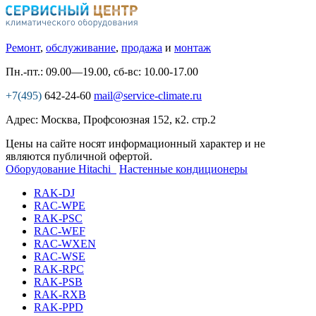
Ремонт
,
обслуживание
,
продажа
и
монтаж
Пн.-пт.: 09.00—19.00, сб-вс: 10.00-17.00
+7(495)
642-24-60
mail@service-climate.ru
Адрес: Москва, Профсоюзная 152, к2. стр.2
Цены на сайте носят информационный характер и не
являются публичной офертой.
Оборудование Hitachi
Настенные кондиционеры
RAK-DJ
RAC-WPE
RAK-PSC
RAC-WEF
RAC-WXEN
RAC-WSE
RAK-RPC
RAK-PSB
RAK-RXB
RAK-PPD