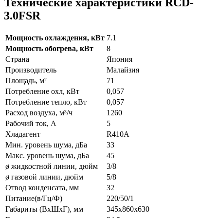
Технические характеристики RCD-
3.0FSR
Мощность охлаждения, кВт
7.1
Мощность обогрева, кВт
8
Страна
Япония
Производитель
Малайзия
Площадь, м²
71
Потребление охл, кВт
0,057
Потребление тепло, кВт
0,057
Расход воздуха, м³/ч
1260
Рабочий ток, А
5
Хладагент
R410A
Мин. уровень шума, дБа
33
Макс. уровень шума, дБа
45
ø жидкостной линии, дюйм
3/8
ø газовой линии, дюйм
5/8
Отвод конденсата, мм
32
Питание(в/Гц/Ф)
220/50/1
Габариты (ВxШxГ), мм
345x860x630