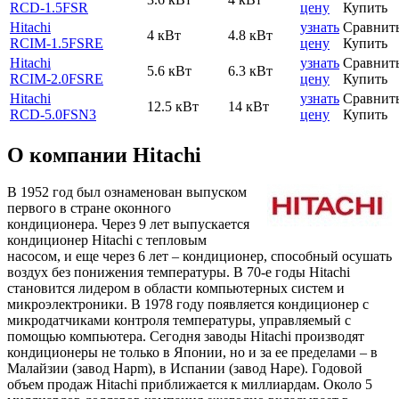
RCD-1.5FSR
цену
Купить
Hitachi
узнать
Сравнит
4 кВт
4.8 кВт
RCIM-1.5FSRE
цену
Купить
Hitachi
узнать
Сравнит
5.6 кВт
6.3 кВт
RCIM-2.0FSRE
цену
Купить
Hitachi
узнать
Сравнит
12.5 кВт
14 кВт
RCD-5.0FSN3
цену
Купить
О компании Hitachi
В 1952 год был ознаменован выпуском
первого в стране оконного
кондиционера. Через 9 лет выпускается
кондиционер Hitachi с тепловым
насосом, и еще через 6 лет – кондиционер, способный осушать
воздух без понижения температуры. В 70-е годы Hitachi
становится лидером в области компьютерных систем и
микроэлектроники. В 1978 году появляется кондиционер с
микродатчиками контроля температуры, управляемый с
помощью компьютера. Сегодня заводы Hitachi производят
кондиционеры не только в Японии, но и за ее пределами – в
Малайзии (завод Hapm), в Испании (завод Hape). Годовой
объем продаж Hitachi приближается к миллиардам. Около 5