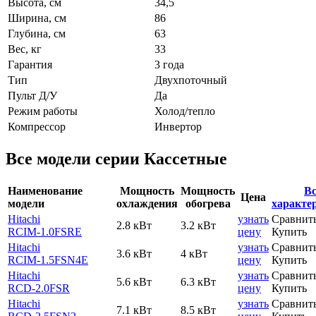
Высота, см
34,5
Ширина, см
86
Глубина, см
63
Вес, кг
33
Гарантия
3 года
Тип
Двухпоточный
Пульт Д/У
Да
Режим работы
Холод/тепло
Компрессор
Инвертор
Все модели серии Кассетные
Наименование
Мощность
Мощность
Вс
Цена
модели
охлаждения
обогрева
характе
Hitachi
узнать
Сравнит
2.8 кВт
3.2 кВт
RCIM-1.0FSRE
цену
Купить
Hitachi
узнать
Сравнит
3.6 кВт
4 кВт
RCIM-1.5FSN4E
цену
Купить
Hitachi
узнать
Сравнит
5.6 кВт
6.3 кВт
RCD-2.0FSR
цену
Купить
Hitachi
узнать
Сравнит
7.1 кВт
8.5 кВт