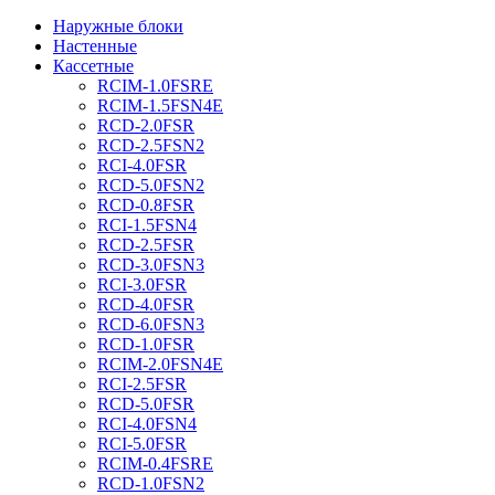
Наружные блоки
Настенные
Кассетные
RCIM-1.0FSRE
RCIM-1.5FSN4E
RCD-2.0FSR
RCD-2.5FSN2
RCI-4.0FSR
RCD-5.0FSN2
RCD-0.8FSR
RCI-1.5FSN4
RCD-2.5FSR
RCD-3.0FSN3
RCI-3.0FSR
RCD-4.0FSR
RCD-6.0FSN3
RCD-1.0FSR
RCIM-2.0FSN4E
RCI-2.5FSR
RCD-5.0FSR
RCI-4.0FSN4
RCI-5.0FSR
RCIM-0.4FSRE
RCD-1.0FSN2