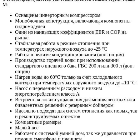
M:
Оснащены инверторным компрессором
Моноблочная конструкция, включающая компоненты
гидромодулей
Один из наивысших коэффициентов EER и СОР на
рынке
Стабильная работа в режиме отопления при
температурах наружного воздуха до -25 °C
Работа в режиме кондиционирования (доп. опция)
Производство горячей воды при использовании
стандартного внешнего бака ГВС 200 л или 300 л (доп.
опция)
Нагрев воды до 60°C только за счет холодильного
контура при температурах наружного воздуха до –10 °C
Насос с переменным расходом и низким
энергопотреблением класса А
Встроенная логика управления для моновалентных или
бивалентных решений с резервным бойлером
Идеально подходят для систем отопления как новых, так
и реконструируемых объектов
Компактные размеры
Малый вес
Работает с системой умный дом, так же управляется при
помощи смартфона и планшета