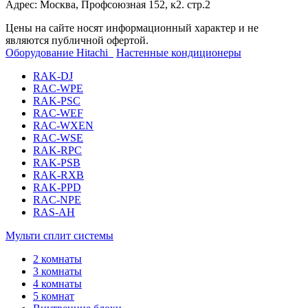
Адрес: Москва, Профсоюзная 152, к2. стр.2
Цены на сайте носят информационный характер и не
являются публичной офертой.
Оборудование Hitachi
Настенные кондиционеры
RAK-DJ
RAC-WPE
RAK-PSC
RAC-WEF
RAC-WXEN
RAC-WSE
RAK-RPC
RAK-PSB
RAK-RXB
RAK-PPD
RAC-NPE
RAS-AH
Мульти сплит системы
2 комнаты
3 комнаты
4 комнаты
5 комнат