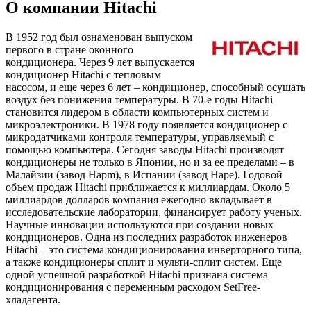
О компании Hitachi
В 1952 год был ознаменован выпуском
первого в стране оконного
кондиционера. Через 9 лет выпускается
кондиционер Hitachi с тепловым
насосом, и еще через 6 лет – кондиционер, способный осушать
воздух без понижения температуры. В 70-е годы Hitachi
становится лидером в области компьютерных систем и
микроэлектроники. В 1978 году появляется кондиционер с
микродатчиками контроля температуры, управляемый с
помощью компьютера. Сегодня заводы Hitachi производят
кондиционеры не только в Японии, но и за ее пределами – в
Малайзии (завод Hapm), в Испании (завод Hape). Годовой
объем продаж Hitachi приближается к миллиардам. Около 5
миллиардов долларов компания ежегодно вкладывает в
исследовательские лаборатории, финансирует работу ученых.
Научные инновации используются при создании новых
кондиционеров. Одна из последних разработок инженеров
Hitachi – это система кондиционирования инверторного типа,
а также кондиционеры сплит и мульти-сплит систем. Еще
одной успешной разработкой Hitachi признана система
кондиционирования с переменным расходом SetFree-
хладагента.