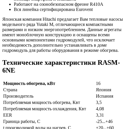
Работают на озонобезопасном фреоне R410A
Вся линейка сертифицирована Eurovent
Японская компания Hitachi предлагает Вам тепловые насосы
модельного ряда Yutaki M, отличающиеся компактными
размерами и низким энергопотреблением. Данные агрегаты
имеют моноблочную конструкцию и оснащены всеми
основными компонентами гидромодулей, что исключает
необходимость дополнительно устанавливать в доме
гидромодуль для работы оборудования в режиме обогрева.
Технические характеристики RASM-
6NE
Мощность обогрева, кВт
16
Страна
Япония
Производитель
Испания
Потребляемая мощность обогрева, Квт
3,5
Потребляемая мощность охлаждения, Квт
4,08
EER
3,31
Граница работы, С
-25...+46
t производимой воды на нагрев, С
+20...+60