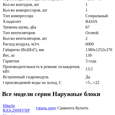
Кол-во контуров, шт
1
Кол-во компрессоров, шт
1
Тип компрессора
Спиральный
Хладагент
R410A
Уровень шума, дБа
67
Тип вентиляторов
Осевой
Кол-во вентиляторов, шт
2
Расход воздуха, м3/ч
6000
Габариты (ВхШхГ), мм
1380х1252х370
Вес, кг
139
Гарантия
3 года
Производительность в режиме охлаждения,
13,5
кВт
Встроенный гидромодуль
Да
t производимой воды на холод, С
+5...+22
Все модели серии Наружные блоки
Hitachi
узнать цену
Сравнить
Купить
RAS-2WHVNP