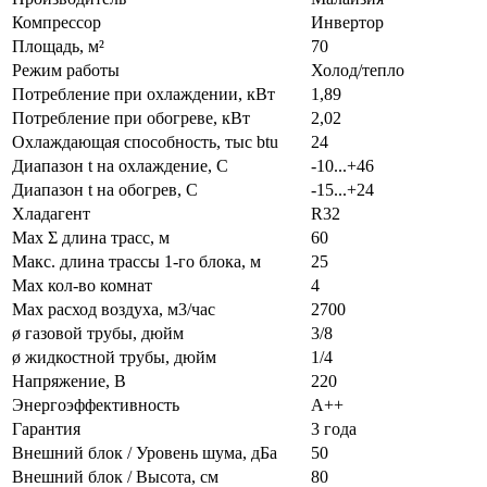
Компрессор
Инвертор
Площадь, м²
70
Режим работы
Холод/тепло
Потребление при охлаждении, кВт
1,89
Потребление при обогреве, кВт
2,02
Охлаждающая способность, тыс btu
24
Диапазон t на охлаждение, С
-10...+46
Диапазон t на обогрев, С
-15...+24
Хладагент
R32
Max Σ длина трасс, м
60
Макс. длина трассы 1-го блока, м
25
Max кол-во комнат
4
Max расход воздуха, м3/час
2700
ø газовой трубы, дюйм
3/8
ø жидкостной трубы, дюйм
1/4
Напряжение, В
220
Энергоэффективность
A++
Гарантия
3 года
Внешний блок / Уровень шума, дБа
50
Внешний блок / Высота, см
80