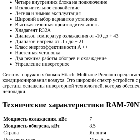
Четыре внутренних блока на подключение
Исключительное спокойствие
Летняя и зимняя эксплуатация
Широкий выбор вариантов установки
Высокая сезонная производительность
Хладагент R32A
Диапазон температур охлаждения от -10 до + 43
Диапазон нагрева от -15 до + 21
Класс энергоэффективности A ++
Настенная установка
Два режима работы-обогрев и охлаждение
Управление инверторное
Система наружных блоков Hitachi Multizone Premium предлага
кондиционирования воздуха. Это широкий спектр устройств с
агрегаты оснащены инверторной технологией, которая обеспеч
неполадки.
Технические характеристики RAM-70
Мощность охлаждения, кВт
7
Мощность обогрева, кВт
8.5
Страна
Япония
Производитель
Малайзия