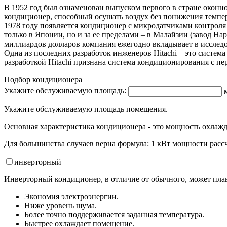
В 1952 год был ознаменован выпуском первого в стране оконног
кондиционер, способный осушать воздух без понижения темпер
1978 году появляется кондиционер с микродатчиками контроля
только в Японии, но и за ее пределами – в Малайзии (завод Ha
миллиардов долларов компания ежегодно вкладывает в исслед
Одна из последних разработок инженеров Hitachi – это систе
разработкой Hitachi признана система кондиционирования с пе
Подбор кондиционера
Укажите обслуживаемую площадь:
Укажите обслуживаемую площадь помещения.
Основная характеристика кондиционера - это мощность охлажд
Для большинства случаев верна формула: 1 кВт мощности рассч
инвертор
ный
Инверторный кондиционер, в отличие от обычного, может плав
Экономия электроэнергии.
Ниже уровень шума.
Более точно поддерживается заданная температура.
Быстрее охлаждает помещение.