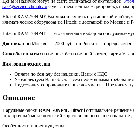
Цены и наличие могут на сайте отличаться от акутальной.
Уточ
sale@service-climate.ru
с указанием точных маркировок), и мы п
Hitachi RAM-70NP4E Вы можете купить с установкой и обслужи
климатическое оборудование Hitachi с доставкой по Москве и Р
Hitachi RAM-70NP4E — это отличный выбор на обслуживаемую
Доставка:
по Москве — 2000 руб., по России — определяется
Способы оплаты:
наличные, безналичный расчет, карты Visa и
Для юридических лиц:
Оплата по безналу без наценки. Цены с НДС.
Укомплектуем Ваш объект всем необходимым требования
Подготовим сопроводительные документы. Преложим лу
Описание
Наружные блоки
RAM
-70
NP
4
E
Hitachi
оптимальное решение д
них прочный металлический корпус и специальное покрытие дл
Особенности и преимущества: