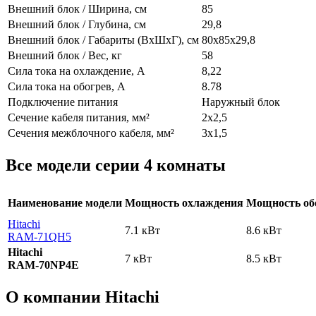
Внешний блок / Ширина, см
85
Внешний блок / Глубина, см
29,8
Внешний блок / Габариты (ВхШхГ), см
80x85x29,8
Внешний блок / Вес, кг
58
Сила тока на охлаждение, А
8,22
Сила тока на обогрев, А
8.78
Подключение питания
Наружный блок
Сечение кабеля питания, мм²
2х2,5
Сечения межблочного кабеля, мм²
3х1,5
Все модели серии 4 комнаты
Наименование модели
Мощность охлаждения
Мощность об
Hitachi
7.1 кВт
8.6 кВт
RAM-71QH5
Hitachi
7 кВт
8.5 кВт
RAM-70NP4E
О компании Hitachi