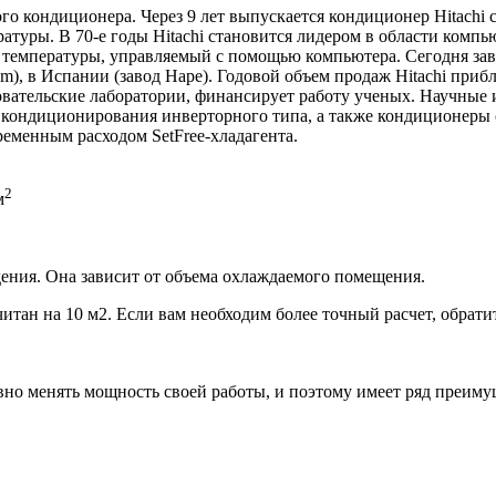
о кондиционера. Через 9 лет выпускается кондиционер Hitachi с
атуры. В 70-е годы Hitachi становится лидером в области комп
 температуры, управляемый с помощью компьютера. Сегодня зав
pm), в Испании (завод Hape). Годовой объем продаж Hitachi при
овательские лаборатории, финансирует работу ученых. Научные
ма кондиционирования инверторного типа, а также кондиционеры
ременным расходом SetFree-хладагента.
2
м
ения. Она зависит от объема охлаждаемого помещения.
итан на 10 м2. Если вам необходим более точный расчет, обрати
но менять мощность своей работы, и поэтому имеет ряд преиму