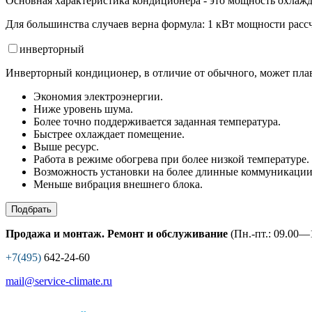
Основная характеристика кондиционера - это мощность охлажд
Для большинства случаев верна формула: 1 кВт мощности рассч
инвертор
ный
Инверторный кондиционер, в отличие от обычного, может плав
Экономия электроэнергии.
Ниже уровень шума.
Более точно поддерживается заданная температура.
Быстрее охлаждает помещение.
Выше ресурс.
Работа в режиме обогрева при более низкой температуре.
Возможность установки на более длинные коммуникации
Меньше вибрация внешнего блока.
Подбрать
Продажа и монтаж. Ремонт и обслуживание
(Пн.-пт.: 09.00—1
+7(495)
642-24-60
mail@service-climate.ru