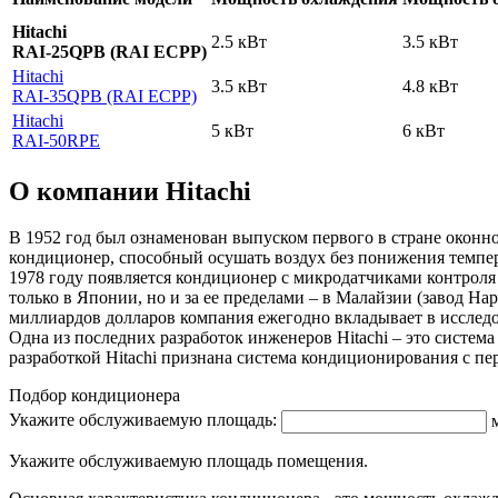
Hitachi
2.5 кВт
3.5 кВт
RAI-25QPB (RAI ECPP)
Hitachi
3.5 кВт
4.8 кВт
RAI-35QPB (RAI ECPP)
Hitachi
5 кВт
6 кВт
RAI-50RPE
О компании Hitachi
В 1952 год был ознаменован выпуском первого в стране оконног
кондиционер, способный осушать воздух без понижения темпер
1978 году появляется кондиционер с микродатчиками контроля
только в Японии, но и за ее пределами – в Малайзии (завод Ha
миллиардов долларов компания ежегодно вкладывает в исслед
Одна из последних разработок инженеров Hitachi – это систе
разработкой Hitachi признана система кондиционирования с пе
Подбор кондиционера
Укажите обслуживаемую площадь:
Укажите обслуживаемую площадь помещения.