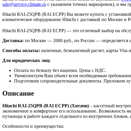
sale@service-climate.ru
с указанием точных маркировок), и мы п
Hitachi RAI-25QPB (RAI ECPP) Вы можете купить с установкой
климатическое оборудование Hitachi с доставкой по Москве и Р
Hitachi RAI-25QPB (RAI ECPP) — это отличный выбор на обс
Доставка:
по Москве — 2000 руб., по России — определяется
Способы оплаты:
наличные, безналичный расчет, карты Visa и
Для юридических лиц:
Оплата по безналу без наценки. Цены с НДС.
Укомплектуем Ваш объект всем необходимым требования
Подготовим сопроводительные документы. Преложим лу
Описание
Hitachi
RAI-25
QPB (
RAI
ECPP) (Хитачи)
– кассетный внутре
экономичное и комфортное его использование. Возможность ме
путаницы в работе каждого отдельного из внутренних блоков,
Особенности и преимущества: