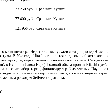
73 250
руб.
Сравнить
Купить
77 400
руб.
Сравнить
Купить
121 950
руб.
Сравнить
Купить
о кондиционера. Через 9 лет выпускается кондиционер Hitachi с
атуры. В 70-е годы Hitachi становится лидером в области комп
 температуры, управляемый с помощью компьютера. Сегодня зав
pm), в Испании (завод Hape). Годовой объем продаж Hitachi при
овательские лаборатории, финансирует работу ученых. Научные
ма кондиционирования инверторного типа, а также кондиционеры
ременным расходом SetFree-хладагента.
2
м