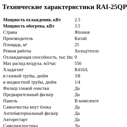
Технические характеристики RAI-25QP
Мощность охлаждения, кВт
2.5
Мощность обогрева, кВт
3.5
Страна
Япония
Производитель
Китай
Площадь, м²
25
Режим работы
Холод/тепло
Охлаждающая способность, тыс btu
9
Max расход воздуха, м3/час
550
Хладагент
R410A
ø газовой трубы, дюйм
3/8
ø жидкостной трубы, дюйм
1/4
Фильтр тонкой очистки
Да
Предварительный фильтр
Да
Панель
В комплекте
Самоочистка внут блока
Да
Антибактериальный фильтр
Да
Авторестарт
Да
Самодиагностика
Да