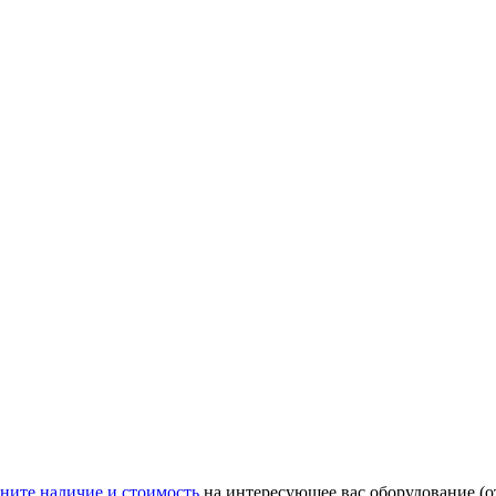
ните наличие и стоимость
на интересующее вас оборудование (о