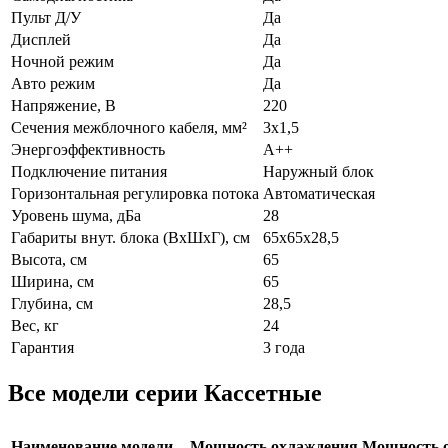
Пульт Д/У
Да
Дисплей
Да
Ночной режим
Да
Авто режим
Да
Напряжение, В
220
Сечения межблочного кабеля, мм²
3х1,5
Энергоэффективность
A++
Подключение питания
Наружный блок
Горизонтальная регулировка потока
Автоматическая
Уровень шума, дБа
28
Габариты внут. блока (ВхШхГ), см
65х65х28,5
Высота, см
65
Ширина, см
65
Глубина, см
28,5
Вес, кг
24
Гарантия
3 года
Все модели серии Кассетные
Наименование модели
Мощность охлаждения
Мощность о