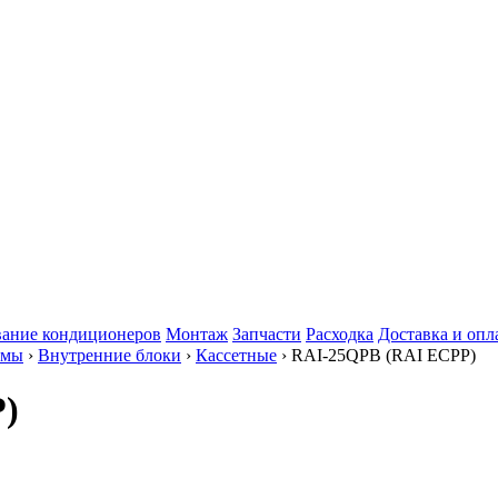
ание кондиционеров
Монтаж
Запчасти
Расходка
Доставка и опл
емы
›
Внутренние блоки
›
Кассетные
› RAI-25QPB (RAI ECPP)
P)