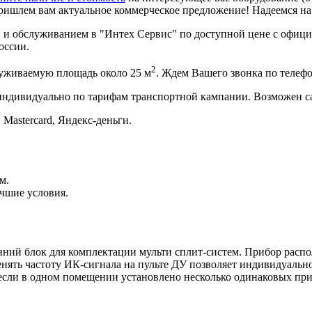
ришлем вам актуальное коммерческое предложение! Надеемся н
 и обслуживанием в "Интех Сервис" по доступной цене с официа
оссии.
2
луживаемую площадь около 25 м
. Ждем Вашего звонка по телеф
 индивидуально по тарифам транспортной кампании. Возможен с
 Mastercard, Яндекс-деньги.
м.
чшие условия.
нний блок для комплектации мульти сплит-систем. Прибор рас
нять частоту ИК-сигнала на пульте ДУ позволяет индивидуальн
 если в одном помещении установлено несколько одинаковых при