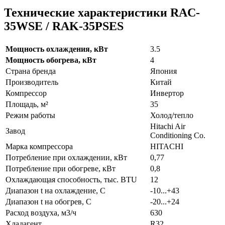
Технические характеристики RAC-
35WSE / RAK-35PSES
Мощность охлаждения, кВт
3.5
Мощность обогрева, кВт
4
Страна бренда
Япония
Производитель
Китай
Компрессор
Инвертор
Площадь, м²
35
Режим работы
Холод/тепло
Hitachi Air
Завод
Conditioning Co.
Марка компрессора
HITACHI
Потребление при охлаждении, кВт
0,77
Потребление при обогреве, кВт
0,8
Охлаждающая способность, тыс. BTU
12
Диапазон t на охлаждение, С
-10...+43
Диапазон t на обогрев, С
-20...+24
Расход воздуха, м3/ч
630
Хладагент
R32