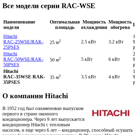
Все модели серии RAC-WSE
Наименование
Оптимальная
Мощность
Мощность
модели
площадь
охлаждения
обогрева
Hitachi
2
RAC-25WSE
/RAK-
2.5 кВт
3.2 кВт
25 м
25PSES
р
Hitachi
2
RAC-50WSE
/RAK-
5 кВт
6 кВт
50 м
50PSES
р
Hitachi
2
RAC-35WSE RAK-
3.5 кВт
4 кВт
35 м
35PSES
р
О компании Hitachi
В 1952 год был ознаменован выпуском
первого в стране оконного
кондиционера. Через 9 лет выпускается
кондиционер Hitachi с тепловым
насосом, и еще через 6 лет – кондиционер, способный осушать