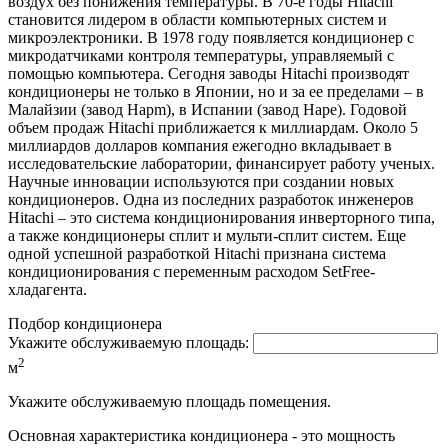
воздух без понижения температуры. В 70-е годы Hitachi
становится лидером в области компьютерных систем и
микроэлектроники. В 1978 году появляется кондиционер с
микродатчиками контроля температуры, управляемый с
помощью компьютера. Сегодня заводы Hitachi производят
кондиционеры не только в Японии, но и за ее пределами – в
Малайзии (завод Hapm), в Испании (завод Hape). Годовой
объем продаж Hitachi приближается к миллиардам. Около 5
миллиардов долларов компания ежегодно вкладывает в
исследовательские лаборатории, финансирует работу ученых.
Научные инновации используются при создании новых
кондиционеров. Одна из последних разработок инженеров
Hitachi – это система кондиционирования инверторного типа,
а также кондиционеры сплит и мульти-сплит систем. Еще
одной успешной разработкой Hitachi признана система
кондиционирования с переменным расходом SetFree-
хладагента.
Подбор кондиционера
Укажите обслуживаемую площадь:
2
м
Укажите обслуживаемую площадь помещения.
Основная характеристика кондиционера - это мощность