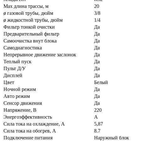
Max длина трассы, м
20
ø газовой трубы, дюйм
3/8
ø жидкостной трубы, дюйм
1/4
Фильтр тонкой очистки
Да
Предварительный фильтр
Да
Самоочистка внут блока
Да
Самодиагностика
Да
Непрерывное движение заслонок
Да
Теплый пуск
Да
Пульт Д/У
Да
Дисплей
Да
Цвет
Белый
Ночной режим
Да
Авто режим
Да
Сенсор движения
Да
Напряжение, В
220
Энергоэффективность
A
Сила тока на охлаждение, А
5,87
Сила тока на обогрев, А
8.7
Подключение питания
Наружный блок