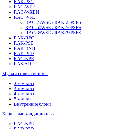
RAK-PSC
RAC-WEF
RAC-WXEN
RAC-WSE
RAC-25WSE / RAK-25PSES
RAC-50WSE / RAK-50PSES
RAC-35WSE / RAK-35PSES
RAK-RPC
RAK-PSB
RAK-RXB
RAK-PPD
RAC-NPE
RAS-AH
Мульти сплит системы
2 комнаты
3 комнаты
4 комнаты
5 комнат
Внутренние блоки
Канальные кондиционеры
RAC-NPE
RAD-PPD