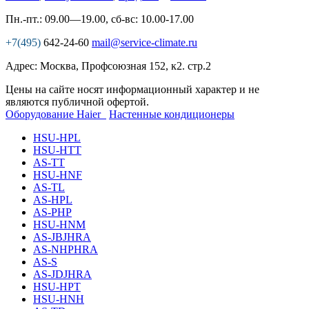
Пн.-пт.: 09.00—19.00, сб-вс: 10.00-17.00
+7(495)
642-24-60
mail@service-climate.ru
Адрес: Москва, Профсоюзная 152, к2. стр.2
Цены на сайте носят информационный характер и не
являются публичной офертой.
Оборудование Haier
Настенные кондиционеры
HSU-HPL
HSU-HTT
AS-TT
HSU-HNF
AS-TL
AS-HPL
AS-PHP
HSU-HNM
AS-JBJHRA
AS-NHPHRA
AS-S
AS-JDJHRA
HSU-HPT
HSU-HNH