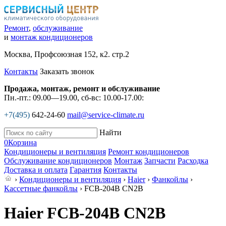
Ремонт
,
обслуживание
и
монтаж кондиционеров
Москва, Профсоюзная 152, к2. стр.2
Контакты
Заказать звонок
Продажа, монтаж, ремонт и обслуживание
Пн.-пт.: 09.00—19.00, сб-вс: 10.00-17.00:
+7(495)
642-24-60
mail@service-climate.ru
Найти
0
Корзина
Кондиционеры и вентиляция
Ремонт кондиционеров
Обслуживание кондиционеров
Монтаж
Запчасти
Расходка
Доставка и оплата
Гарантия
Контакты
›
Кондиционеры и вентиляция
›
Haier
›
Фанкойлы
›
Кассетные фанкойлы
› FCB-204B CN2B
Haier FCB-204B CN2B