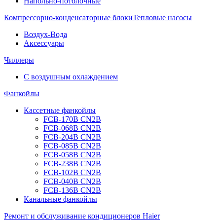
Напольно-потолочные
Компрессорно-конденсаторные блоки
Тепловые насосы
Воздух-Вода
Аксессуары
Чиллеры
С воздушным охлаждением
Фанкойлы
Кассетные фанкойлы
FCB-170B CN2B
FCB-068B CN2B
FCB-204B CN2B
FCB-085B CN2B
FCB-058B CN2B
FCB-238B CN2B
FCB-102B CN2B
FCB-040B CN2B
FCB-136B CN2B
Канальные фанкойлы
Ремонт и обслуживание кондиционеров Haier