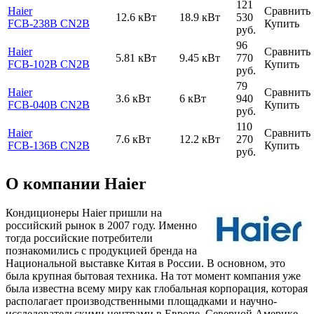
121
Haier
Сравнить
12.6 кВт
18.9 кВт
530
FCB-238B CN2B
Купить
руб.
96
Haier
Сравнить
5.81 кВт
9.45 кВт
770
FCB-102B CN2B
Купить
руб.
79
Haier
Сравнить
3.6 кВт
6 кВт
940
FCB-040B CN2B
Купить
руб.
110
Haier
Сравнить
7.6 кВт
12.2 кВт
270
FCB-136B CN2B
Купить
руб.
О компании Haier
Кондиционеры Haier пришли на
российский рынок в 2007 году. Именно
тогда российские потребители
познакомились с продукцией бренда на
Национальной выставке Китая в России. В основном, это
была крупная бытовая техника. На тот момент компания уже
была известна всему миру как глобальная корпорация, которая
располагает производственными площадками и научно-
исследовательскими центрами в Европе, Северной Америке,