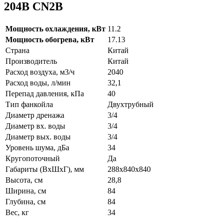
204B CN2B
Мощность охлаждения, кВт
11.2
Мощность обогрева, кВт
17.13
Страна
Китай
Производитель
Китай
Расход воздуха, м3/ч
2040
Расход воды, л/мин
32,1
Перепад давления, кПа
40
Тип фанкойла
Двухтрубный
Диаметр дренажа
3/4
Диаметр вх. воды
3/4
Диаметр вых. воды
3/4
Уровень шума, дБа
34
Кругопоточный
Да
Габариты (ВxШxГ), мм
288х840х840
Высота, см
28,8
Ширина, см
84
Глубина, см
84
Вес, кг
34