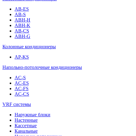
AB-ES
AB-S
ABH-H
ABH-K
AB-CS
ABH-G
Колонные кондиционеры
AP-KS
Напольно-потолочные кондиционеры
AC-S
AC-ES
AC-FS
AC-CS
VRF системы
Наружные блоки
Настенные
Кассетные
Канальные