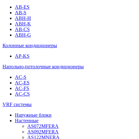
AB-ES
AB-S
ABH-H
ABH-K
AB-CS
ABH-G
Колонные кондиционеры
AP-KS
Напольно-потолочные кондиционеры
AC-S
AC-ES
AC-FS
AC-CS
VRF системы
Наружные блоки
Настенные
AS072MFERA
AS092MFERA
AS122MNERA