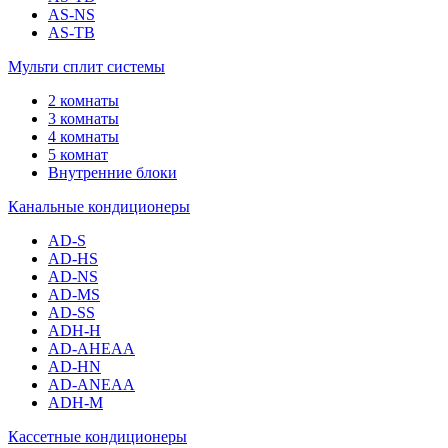
AS-NS
AS-TB
Мульти сплит системы
2 комнаты
3 комнаты
4 комнаты
5 комнат
Внутренние блоки
Канальные кондиционеры
AD-S
AD-HS
AD-NS
AD-MS
AD-SS
ADH-H
AD-AHEAA
AD-HN
AD-ANEAA
ADH-M
Кассетные кондиционеры