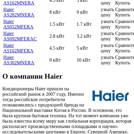
4.5 кВт
5 кВт
AS162MNERA
цену
Купить
Haier
узнать
Сравнит
8 кВт
9 кВт
AS282MNERA
цену
Купить
Haier
узнать
Сравнит
1.5 кВт
1.7 кВт
AS052MFERA
цену
Купить
Haier
узнать
Сравнит
2.8 кВт
3.2 кВт
AS092MFERAC
цену
Купить
Haier
узнать
Сравнит
4.5 кВт
5 кВт
AS162MFERA
цену
Купить
Haier
узнать
Сравнит
9 кВт
10 кВт
AS302MNERA
цену
Купить
О компании Haier
Кондиционеры Haier пришли на
российский рынок в 2007 году. Именно
тогда российские потребители
познакомились с продукцией бренда на
Национальной выставке Китая в России. В основном, это
была крупная бытовая техника. На тот момент компания уже
была известна всему миру как глобальная корпорация, которая
располагает производственными площадками и научно-
исследовательскими центрами в Европе, Северной Америке,