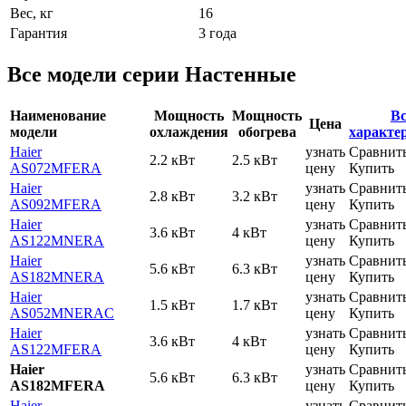
Вес, кг
16
Гарантия
3 года
Все модели серии Настенные
Наименование
Мощность
Мощность
Вс
Цена
модели
охлаждения
обогрева
характе
Haier
узнать
Сравнит
2.2 кВт
2.5 кВт
AS072MFERA
цену
Купить
Haier
узнать
Сравнит
2.8 кВт
3.2 кВт
AS092MFERA
цену
Купить
Haier
узнать
Сравнит
3.6 кВт
4 кВт
AS122MNERA
цену
Купить
Haier
узнать
Сравнит
5.6 кВт
6.3 кВт
AS182MNERA
цену
Купить
Haier
узнать
Сравнит
1.5 кВт
1.7 кВт
AS052MNERAC
цену
Купить
Haier
узнать
Сравнит
3.6 кВт
4 кВт
AS122MFERA
цену
Купить
Haier
узнать
Сравнит
5.6 кВт
6.3 кВт
AS182MFERA
цену
Купить
Haier
узнать
Сравнит