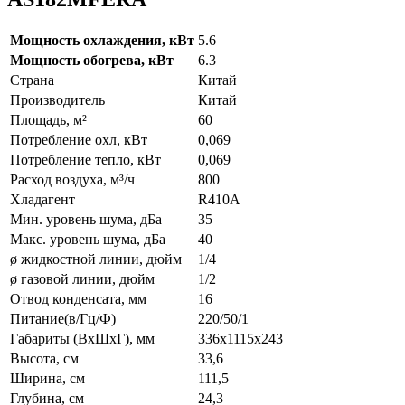
Мощность охлаждения, кВт
5.6
Мощность обогрева, кВт
6.3
Страна
Китай
Производитель
Китай
Площадь, м²
60
Потребление охл, кВт
0,069
Потребление тепло, кВт
0,069
Расход воздуха, м³/ч
800
Хладагент
R410A
Мин. уровень шума, дБа
35
Макс. уровень шума, дБа
40
ø жидкостной линии, дюйм
1/4
ø газовой линии, дюйм
1/2
Отвод конденсата, мм
16
Питание(в/Гц/Ф)
220/50/1
Габариты (ВxШxГ), мм
336х1115х243
Высота, см
33,6
Ширина, см
111,5
Глубина, см
24,3