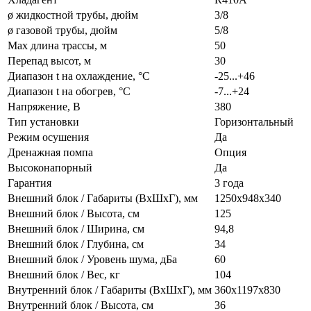
ø жидкостной трубы, дюйм
3/8
ø газовой трубы, дюйм
5/8
Max длина трассы, м
50
Перепад высот, м
30
Диапазон t на охлаждение, °С
-25...+46
Диапазон t на обогрев, °С
-7...+24
Напряжение, В
380
Тип установки
Горизонтальный
Режим осушения
Да
Дренажная помпа
Опция
Высоконапорный
Да
Гарантия
3 года
Внешний блок / Габариты (ВхШхГ), мм
1250x948x340
Внешний блок / Высота, см
125
Внешний блок / Ширина, см
94,8
Внешний блок / Глубина, см
34
Внешний блок / Уровень шума, дБа
60
Внешний блок / Вес, кг
104
Внутренний блок / Габариты (ВхШхГ), мм
360x1197x830
Внутренний блок / Высота, см
36