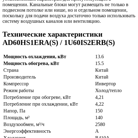
помещении. Канальные блоки могут размещать не только в
подвесном потолке или нише, но и отдельном помещении,
поскольку для подачи воздуха достаточно только использовать
систему воздушных каналов или вентиляцию.
Технические характеристики
AD60HS1ERA(S) / 1U60IS2ERB(S)
Мощность охлаждения, кВт
13.6
Мощность обогрева, кВт
15.5
Страна
Китай
Производитель
Китай
Компрессор
Инвертор
Режим работы
Холод/тепло
Потребление при обогреве, кВт
4,21
Потребление при охлаждении, кВт
4,22
Напор, Па
150
Площадь, м²
140
Воздухообмен, м³/ч
2580
Энергоэффективность
A
Хладагент
R410A