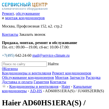
Ремонт
,
обслуживание
и
монтаж кондиционеров
Москва, Профсоюзная 152, к2. стр.2
Контакты
Заказать звонок
Продажа, монтаж, ремонт и обслуживание
Пн.-пт.: 09.00—19.00, сб-вс: 10.00-17.00:
+7(495)
642-24-60
mail@service-climate.ru
Найти
0
Корзина
Кондиционеры и вентиляция
Ремонт кондиционеров
Обслуживание кондиционеров
Монтаж
Запчасти
Расходка
Доставка и оплата
Гарантия
Контакты
›
Кондиционеры и вентиляция
›
Haier
›
Канальные
кондиционеры
›
AD-HS
› AD60HS1ERA(S) / 1U60IS2ERB(S)
Haier AD60HS1ERA(S) /