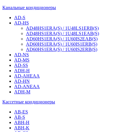
Канальные кондиционеры
AD-S
AD-HS
AD48HS1ERA(S) / 1U48LS1ERB(S)
AD48HS1ERA(S) / 1U48LS1EAB(S)
AD60HS1ERA(S) / 1U60IS2EAB(S)
AD60HS1ERA(S) / 1U60IS1ERB(S)
AD60HS1ERA(S) / 1U60IS2ERB(S)
AD-NS
AD-MS
AD-SS
ADH-H
AD-AHEAA
AD-HN
AD-ANEAA
ADH-M
Кассетные кондиционеры
AB-ES
AB-S
ABH-H
ABH-K