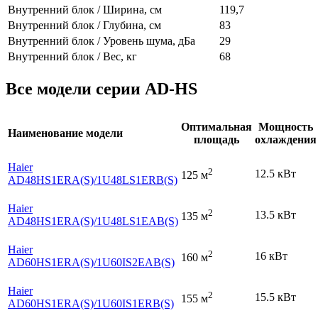
Внутренний блок / Ширина, см
119,7
Внутренний блок / Глубина, см
83
Внутренний блок / Уровень шума, дБа
29
Внутренний блок / Вес, кг
68
Все модели серии AD-HS
Оптимальная
Мощность
Наименование модели
площадь
охлаждения
Haier
2
12.5 кВт
125 м
AD48HS1ERA(S)
/1U48LS1ERB(S)
Haier
2
13.5 кВт
135 м
AD48HS1ERA(S)
/1U48LS1EAB(S)
Haier
2
16 кВт
160 м
AD60HS1ERA(S)
/1U60IS2EAB(S)
Haier
2
15.5 кВт
155 м
AD60HS1ERA(S)
/1U60IS1ERB(S)