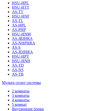
HSU-HPL
HSU-HTT
AS-TT
HSU-HNF
AS-TL
AS-HPL
AS-PHP
HSU-HNM
AS-JBJHRA
AS-NHPHRA
AS-S
AS-JDJHRA
HSU-HPT
HSU-HNH
AS-TD
AS-NS
AS-TB
Мульти сплит системы
2 комнаты
3 комнаты
4 комнаты
5 комнат
Внутренние блоки