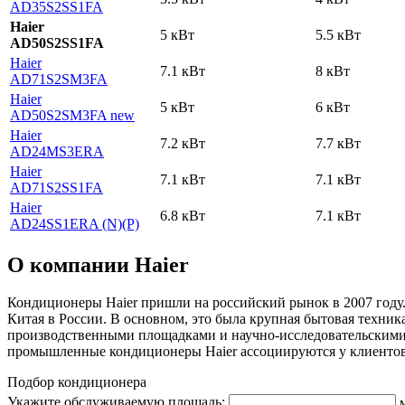
AD35S2SS1FA
Haier
5 кВт
5.5 кВт
AD50S2SS1FA
Haier
7.1 кВт
8 кВт
AD71S2SM3FA
Haier
5 кВт
6 кВт
AD50S2SM3FA new
Haier
7.2 кВт
7.7 кВт
AD24MS3ERA
Haier
7.1 кВт
7.1 кВт
AD71S2SS1FA
Haier
6.8 кВт
7.1 кВт
AD24SS1ERA (N)(P)
О компании Haier
Кондиционеры Haier пришли на российский рынок в 2007 году
Китая в России. В основном, это была крупная бытовая техника
производственными площадками и научно-исследовательскими 
промышленные кондиционеры Haier ассоциируются у клиентов
Подбор кондиционера
Укажите обслуживаемую площадь: