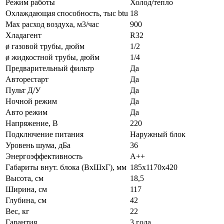
Режим работы
Холод/тепло
Охлаждающая способность, тыс btu
18
Max расход воздуха, м3/час
900
Хладагент
R32
ø газовой трубы, дюйм
1/2
ø жидкостной трубы, дюйм
1/4
Предварительный фильтр
Да
Авторестарт
Да
Пульт Д/У
Да
Ночной режим
Да
Авто режим
Да
Напряжение, В
220
Подключение питания
Наружный блок
Уровень шума, дБа
36
Энергоэффективность
A++
Габариты внут. блока (ВхШхГ), мм
185х1170х420
Высота, см
18,5
Ширина, см
117
Глубина, см
42
Вес, кг
22
Гарантия
3 года