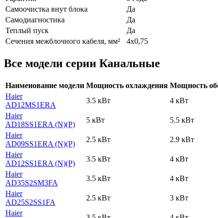
Самоочистка внут блока
Да
Самодиагностика
Да
Теплый пуск
Да
Сечения межблочного кабеля, мм²
4х0,75
Все модели серии Канальные
Наименование модели
Мощность охлаждения
Мощность об
Haier
3.5 кВт
4 кВт
AD12МS1ERA
Haier
5 кВт
5.5 кВт
AD18SS1ERA (N)(P)
Haier
2.5 кВт
2.9 кВт
AD09SS1ERA (N)(P)
Haier
3.5 кВт
4 кВт
AD12SS1ERA (N)(P)
Haier
3.5 кВт
4 кВт
AD35S2SM3FA
Haier
2.5 кВт
3 кВт
AD25S2SS1FA
Haier
3.5 кВт
4 кВт