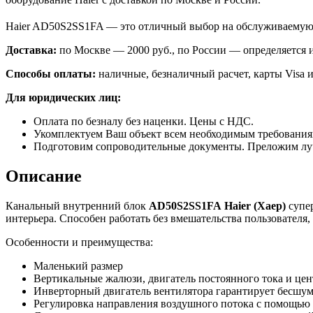
Haier AD50S2SS1FA — это отличный выбор на обслуживаемую 
Доставка:
по Москве — 2000 руб., по России — определяется
Способы оплаты:
наличные, безналичный расчет, карты Visa и
Для юридических лиц:
Оплата по безналу без наценки. Цены с НДС.
Укомплектуем Ваш объект всем необходимым требования
Подготовим сопроводительные документы. Преложим лу
Описание
Канальный внутренний блок
AD
50
S
2
SS
1
FA
Haier
(Хаер)
супер
интерьера. Способен работать без вмешательства пользователя
Особенности и преимущества:
Маленький размер
Вертикальные жалюзи, двигатель постоянного тока и це
Инверторный двигатель вентилятора гарантирует бесшум
Регулировка направления воздушного потока с помощью