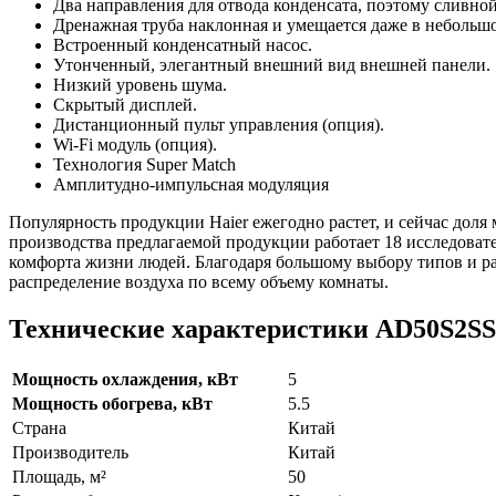
Два направления для отвода конденсата, поэтому сливно
Дренажная труба наклонная и умещается даже в небольш
Встроенный конденсатный насос.
Утонченный, элегантный внешний вид внешней панели.
Низкий уровень шума.
Скрытый дисплей.
Дистанционный пульт управления (опция).
Wi-Fi модуль (опция).
Технология Super Match
Амплитудно-импульсная модуляция
Популярность продукции Haier ежегодно растет, и сейчас дол
производства предлагаемой продукции работает 18 исследоват
комфорта жизни людей. Благодаря большому выбору типов и ра
распределение воздуха по всему объему комнаты.
Технические характеристики AD50S2S
Мощность охлаждения, кВт
5
Мощность обогрева, кВт
5.5
Страна
Китай
Производитель
Китай
Площадь, м²
50