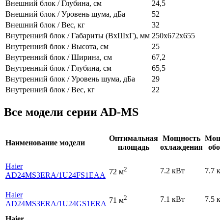
Внешний блок / Глубина, см
24,5
Внешний блок / Уровень шума, дБа
52
Внешний блок / Вес, кг
32
Внутренний блок / Габариты (ВхШхГ), мм
250х672х655
Внутренний блок / Высота, см
25
Внутренний блок / Ширина, см
67,2
Внутренний блок / Глубина, см
65,5
Внутренний блок / Уровень шума, дБа
29
Внутренний блок / Вес, кг
22
Все модели серии AD-MS
Оптимальная
Мощность
Мощ
Наименование модели
площадь
охлаждения
обо
Haier
2
7.2 кВт
7.7 
72 м
AD24MS3ERA
/1U24FS1EAA
Haier
2
7.1 кВт
7.5 
71 м
AD24MS3ERA
/1U24GS1ERA
Haier