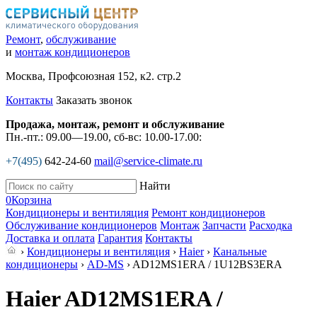
Ремонт
,
обслуживание
и
монтаж кондиционеров
Москва, Профсоюзная 152, к2. стр.2
Контакты
Заказать звонок
Продажа, монтаж, ремонт и обслуживание
Пн.-пт.: 09.00—19.00, сб-вс: 10.00-17.00:
+7(495)
642-24-60
mail@service-climate.ru
Найти
0
Корзина
Кондиционеры и вентиляция
Ремонт кондиционеров
Обслуживание кондиционеров
Монтаж
Запчасти
Расходка
Доставка и оплата
Гарантия
Контакты
›
Кондиционеры и вентиляция
›
Haier
›
Канальные
кондиционеры
›
AD-MS
› AD12MS1ERA / 1U12BS3ERA
Haier AD12MS1ERA /