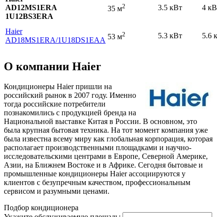
2
AD12MS1ERA
3.5 кВт
4 кВ
35 м
1U12BS3ERA
Haier
2
5.3 кВт
5.6 
53 м
AD18MS1ERA
/1U18DS1EAA
О компании Haier
Кондиционеры Haier пришли на
российский рынок в 2007 году. Именно
тогда российские потребители
познакомились с продукцией бренда на
Национальной выставке Китая в России. В основном, это
была крупная бытовая техника. На тот момент компания уже
была известна всему миру как глобальная корпорация, которая
располагает производственными площадками и научно-
исследовательскими центрами в Европе, Северной Америке,
Азии, на Ближнем Востоке и в Африке. Сегодня бытовые и
промышленные кондиционеры Haier ассоциируются у
клиентов с безупречным качеством, профессиональным
сервисом и разумными ценами.
Подбор кондиционера
Укажите обслуживаемую площадь: