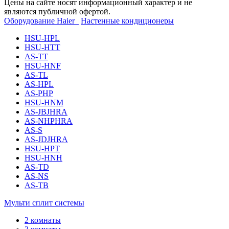
Цены на сайте носят информационный характер и не
являются публичной офертой.
Оборудование Haier
Настенные кондиционеры
HSU-HPL
HSU-HTT
AS-TT
HSU-HNF
AS-TL
AS-HPL
AS-PHP
HSU-HNM
AS-JBJHRA
AS-NHPHRA
AS-S
AS-JDJHRA
HSU-HPT
HSU-HNH
AS-TD
AS-NS
AS-TB
Мульти сплит системы
2 комнаты