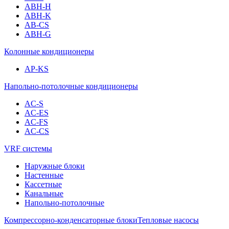
ABH-H
ABH-K
AB-CS
ABH-G
Колонные кондиционеры
AP-KS
Напольно-потолочные кондиционеры
AC-S
AC-ES
AC-FS
AC-CS
VRF системы
Наружные блоки
Настенные
Кассетные
Канальные
Напольно-потолочные
Компрессорно-конденсаторные блоки
Тепловые насосы