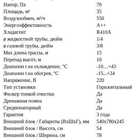
Напор, Па
70
Площадь, м²
35
Воздухообмен, м³/ч
550
Энергоэффективность
A++
Хладагент
R410A
ø жидкостной трубы, дюйм
1/4
ø газовой трубы, дюйм
3/8
Max длина трассы, м
15
Перепад высот, м
10
Диапазон t на охлаждение, °С
-10…+43
Диапазон t на обогрев, °С
-15...+24
Напряжение, В
220
Тип установки
Горизонтальный
Фильтр тонкой очистки
Да
Дренажная помпа
Да
Средненапорный
Да
Гарантия
3 года
Внешний блок / Габариты (ВхШхГ), мм
540х780х245
Внешний блок / Высота, см
54
Внешний блок / Ширина, см
78