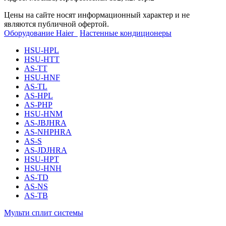
Цены на сайте носят информационный характер и не
являются публичной офертой.
Оборудование Haier
Настенные кондиционеры
HSU-HPL
HSU-HTT
AS-TT
HSU-HNF
AS-TL
AS-HPL
AS-PHP
HSU-HNM
AS-JBJHRA
AS-NHPHRA
AS-S
AS-JDJHRA
HSU-HPT
HSU-HNH
AS-TD
AS-NS
AS-TB
Мульти сплит системы