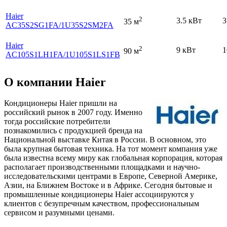
Haier
2
3.5 кВт
3
35 м
AC35S2SG1FA
/1U35S2SM2FA
Haier
2
9 кВт
1
90 м
AC105S1LH1FA
/1U105S1LS1FB
О компании Haier
Кондиционеры Haier пришли на
российский рынок в 2007 году. Именно
тогда российские потребители
познакомились с продукцией бренда на
Национальной выставке Китая в России. В основном, это
была крупная бытовая техника. На тот момент компания уже
была известна всему миру как глобальная корпорация, которая
располагает производственными площадками и научно-
исследовательскими центрами в Европе, Северной Америке,
Азии, на Ближнем Востоке и в Африке. Сегодня бытовые и
промышленные кондиционеры Haier ассоциируются у
клиентов с безупречным качеством, профессиональным
сервисом и разумными ценами.