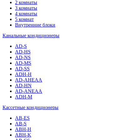
2 комнаты
3 комнаты
4 комнаты
5 комнат
Внутренние блоки
Канальные кондиционеры
AD-S
AD-HS
AD-NS
AD-MS
AD-SS
ADH-H
AD-AHEAA
AD-HN
AD-ANEAA
ADH-M
Кассетные кондиционеры
AB-ES
AB-S
ABH-H
ABH-K