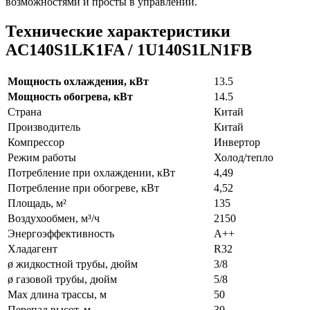
возможностями и просты в управлении.
Технические характеристики
AC140S1LK1FA / 1U140S1LN1FB
Мощность охлаждения, кВт
13.5
Мощность обогрева, кВт
14.5
Страна
Китай
Производитель
Китай
Компрессор
Инвертор
Режим работы
Холод/тепло
Потребление при охлаждении, кВт
4,49
Потребление при обогреве, кВт
4,52
Площадь, м²
135
Воздухообмен, м³/ч
2150
Энергоэффективность
A++
Хладагент
R32
ø жидкостной трубы, дюйм
3/8
ø газовой трубы, дюйм
5/8
Max длина трассы, м
50
Перепад высот, м
30