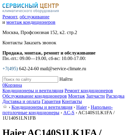
Ремонт
,
обслуживание
и
монтаж кондиционеров
Москва, Профсоюзная 152, к2. стр.2
Контакты
Заказать звонок
Продажа, монтаж, ремонт и обслуживание
Пн.-пт.: 09.00—19.00, сб-вс: 10.00-17.00:
+7(495)
642-24-60
mail@service-climate.ru
Найти
0
Корзина
Кондиционеры и вентиляция
Ремонт кондиционеров
Обслуживание кондиционеров
Монтаж
Запчасти
Расходка
Доставка и оплата
Гарантия
Контакты
›
Кондиционеры и вентиляция
›
Haier
›
Напольно-
потолочные кондиционеры
›
AC-S
› AC140S1LK1FA /
1U140S1LN1FB
Haier AC140S1LK1FA /