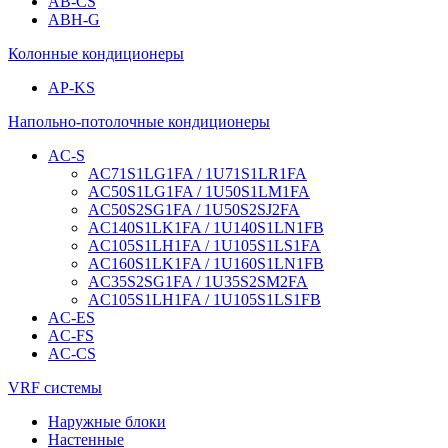
AB-CS
ABH-G
Колонные кондиционеры
AP-KS
Напольно-потолочные кондиционеры
AC-S
AC71S1LG1FA / 1U71S1LR1FA
AC50S1LG1FA / 1U50S1LM1FA
AC50S2SG1FA / 1U50S2SJ2FA
AC140S1LK1FA / 1U140S1LN1FB
AC105S1LH1FA / 1U105S1LS1FA
AC160S1LK1FA / 1U160S1LN1FB
AC35S2SG1FA / 1U35S2SM2FA
AC105S1LH1FA / 1U105S1LS1FB
AC-ES
AC-FS
AC-CS
VRF системы
Наружные блоки
Настенные