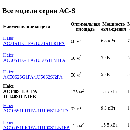
Все модели серии AC-S
Оптимальная
Мощность
Наименование модели
площадь
охлаждения
Haier
2
6.8 кВт
7
68 м
AC71S1LG1FA
/1U71S1LR1FA
Haier
2
5 кВт
5
50 м
AC50S1LG1FA
/1U50S1LM1FA
Haier
2
5 кВт
5
50 м
AC50S2SG1FA
/1U50S2SJ2FA
Haier
2
AC140S1LK1FA
13.5 кВт
1
135 м
1U140S1LN1FB
Haier
2
9.3 кВт
1
93 м
AC105S1LH1FA
/1U105S1LS1FA
Haier
2
15.5 кВт
1
155 м
AC160S1LK1FA
/1U160S1LN1FB