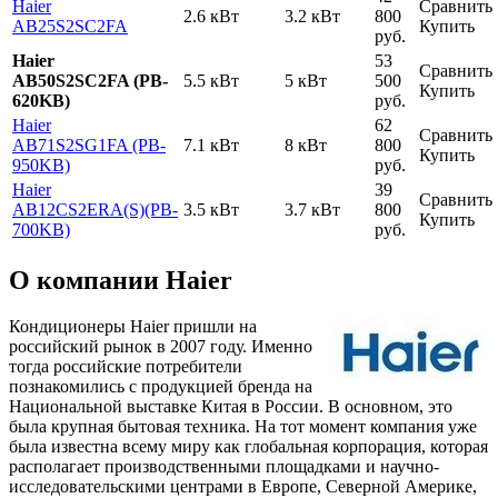
Haier
Сравнить
2.6 кВт
3.2 кВт
800
AB25S2SC2FA
Купить
руб.
Haier
53
Сравнить
AB50S2SC2FA (PB-
5.5 кВт
5 кВт
500
Купить
620KB)
руб.
Haier
62
Сравнить
AB71S2SG1FA (PB-
7.1 кВт
8 кВт
800
Купить
950KB)
руб.
Haier
39
Сравнить
AB12CS2ERA(S)(PB-
3.5 кВт
3.7 кВт
800
Купить
700KB)
руб.
О компании Haier
Кондиционеры Haier пришли на
российский рынок в 2007 году. Именно
тогда российские потребители
познакомились с продукцией бренда на
Национальной выставке Китая в России. В основном, это
была крупная бытовая техника. На тот момент компания уже
была известна всему миру как глобальная корпорация, которая
располагает производственными площадками и научно-
исследовательскими центрами в Европе, Северной Америке,