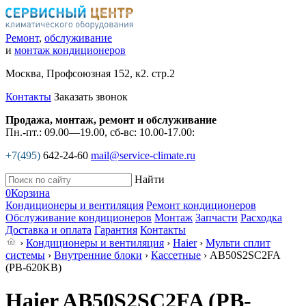
Ремонт
,
обслуживание
и
монтаж кондиционеров
Москва, Профсоюзная 152, к2. стр.2
Контакты
Заказать звонок
Продажа, монтаж, ремонт и обслуживание
Пн.-пт.: 09.00—19.00, сб-вс: 10.00-17.00:
+7(495)
642-24-60
mail@service-climate.ru
Найти
0
Корзина
Кондиционеры и вентиляция
Ремонт кондиционеров
Обслуживание кондиционеров
Монтаж
Запчасти
Расходка
Доставка и оплата
Гарантия
Контакты
›
Кондиционеры и вентиляция
›
Haier
›
Мульти сплит
системы
›
Внутренние блоки
›
Кассетные
› AB50S2SC2FA
(PB-620KB)
Haier AB50S2SC2FA (PB-