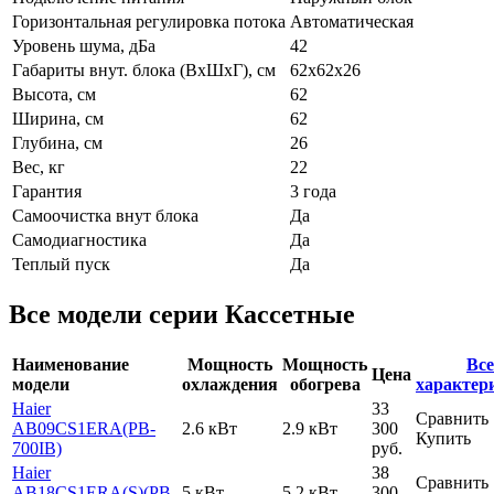
Горизонтальная регулировка потока
Автоматическая
Уровень шума, дБа
42
Габариты внут. блока (ВхШхГ), см
62х62х26
Высота, см
62
Ширина, см
62
Глубина, см
26
Вес, кг
22
Гарантия
3 года
Самоочистка внут блока
Да
Самодиагностика
Да
Теплый пуск
Да
Все модели серии Кассетные
Наименование
Мощность
Мощность
Все
Цена
модели
охлаждения
обогрева
характер
Haier
33
Сравнить
AB09CS1ERA(PB-
2.6 кВт
2.9 кВт
300
Купить
700IB)
руб.
Haier
38
Сравнить
AB18CS1ERA(S)(PB-
5 кВт
5.2 кВт
300