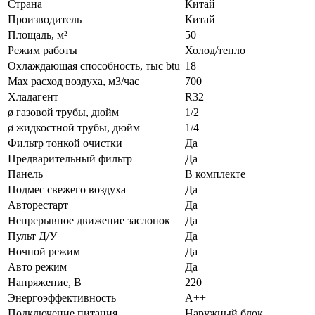
Страна
Китай
Производитель
Китай
Площадь, м²
50
Режим работы
Холод/тепло
Охлаждающая способность, тыс btu
18
Max расход воздуха, м3/час
700
Хладагент
R32
ø газовой трубы, дюйм
1/2
ø жидкостной трубы, дюйм
1/4
Фильтр тонкой очистки
Да
Предварительный фильтр
Да
Панель
В комплекте
Подмес свежего воздуха
Да
Авторестарт
Да
Непрерывное движение заслонок
Да
Пульт Д/У
Да
Ночной режим
Да
Авто режим
Да
Напряжение, В
220
Энергоэффективность
A++
Подключение питания
Наружный блок