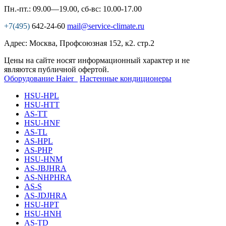
Пн.-пт.: 09.00—19.00, сб-вс: 10.00-17.00
+7(495)
642-24-60
mail@service-climate.ru
Адрес: Москва, Профсоюзная 152, к2. стр.2
Цены на сайте носят информационный характер и не
являются публичной офертой.
Оборудование Haier
Настенные кондиционеры
HSU-HPL
HSU-HTT
AS-TT
HSU-HNF
AS-TL
AS-HPL
AS-PHP
HSU-HNM
AS-JBJHRA
AS-NHPHRA
AS-S
AS-JDJHRA
HSU-HPT
HSU-HNH
AS-TD