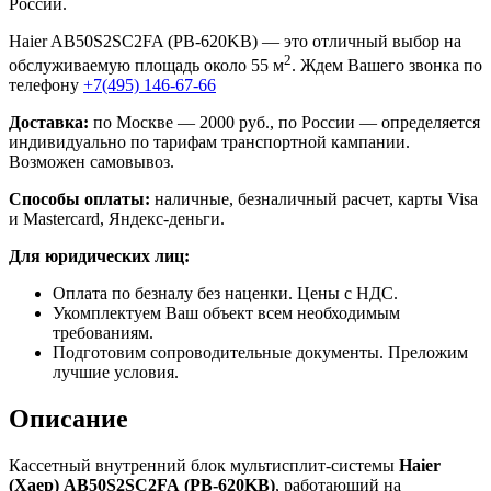
России.
Haier AB50S2SC2FA (PB-620KB) — это отличный выбор на
2
обслуживаемую площадь около 55 м
. Ждем Вашего звонка по
телефону
+7(495) 146-67-66
Доставка:
по Москве — 2000 руб., по России — определяется
индивидуально по тарифам транспортной кампании.
Возможен самовывоз.
Способы оплаты:
наличные, безналичный расчет, карты Visa
и Mastercard, Яндекс-деньги.
Для юридических лиц:
Оплата по безналу без наценки. Цены с НДС.
Укомплектуем Ваш объект всем необходимым
требованиям.
Подготовим сопроводительные документы. Преложим
лучшие условия.
Описание
Кассетный внутренний блок мультисплит-системы
Haier
(Хаер)
AB
50
S
2
SC
2
FA
(
PB
-620
KB
)
, работающий на