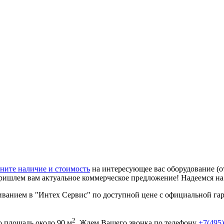
ните наличие и стоимость
на интересующее вас оборудование (о
ришлем вам актуальное коммерческое предложение! Надеемся н
анием в "Интех Сервис" по доступной цене с официальной гара
2
площадь около 90 м
. Ждем Вашего звонка по телефону
+7(495)