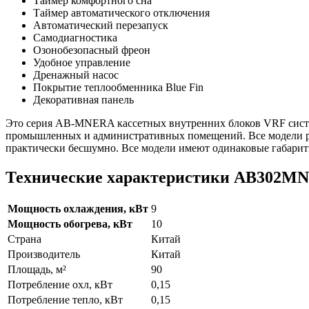
Таймер комфортного сна
Таймер автоматического отключения
Автоматический перезапуск
Самодиагностика
Озонобезопасный фреон
Удобное управление
Дренажный насос
Покрытие теплообменника Blue Fin
Декоративная панель
Это серия AB-MNERA кассетных внутренних блоков VRF систем 
промышленных и административных помещений. Все модели ра
практически бесшумно. Все модели имеют одинаковые габариты
Технические характеристики AB302M
Мощность охлаждения, кВт
9
Мощность обогрева, кВт
10
Страна
Китай
Производитель
Китай
Площадь, м²
90
Потребление охл, кВт
0,15
Потребление тепло, кВт
0,15