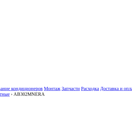
ание кондиционеров
Монтаж
Запчасти
Расходка
Доставка и опл
етные
› AB302MNERA