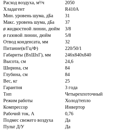
Расход воздуха, м³/ч
2050
Хладагент
R410A
Мин. уровень шума, дБа
31
Макс. уровень шума, дБа
37
ø жидкостной линии, дюйм
3/8
ø газовой линии, дюйм
5/8
Отвод конденсата, мм
32
Питание(в/Гц/Ф)
220/50/1
Габариты (ВxШxГ), мм
246х840х840
Высота, см
24,6
Ширина, см
84
Глубина, см
84
Вес, кг
25
Гарантия
3 года
Тип
Четырехпоточный
Режим работы
Холод/тепло
Компрессор
Инвертор
Рабочий ток, А
0,76
Подмес свежего воздуха
Да
Пульт Д/У
Да