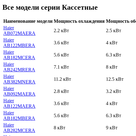
Все модели серии Кассетные
Наименование модели
Мощность охлаждения
Мощность об
Haier
2.2 кВт
2.5 кВт
AB072MAERA
Haier
3.6 кВт
4 кВт
AB122MBERA
Haier
5.6 кВт
6.3 кВт
AB182MCERA
Haier
7.1 кВт
8 кВт
AB242MRERA
Haier
11.2 кВт
12.5 кВт
AB382MNERA
Haier
2.8 кВт
3.2 кВт
AB092MAERA
Haier
3.6 кВт
4 кВт
AB122MAERA
Haier
5.6 кВт
6.3 кВт
AB182MBERA
Haier
8 кВт
9 кВт
AB282MCERA