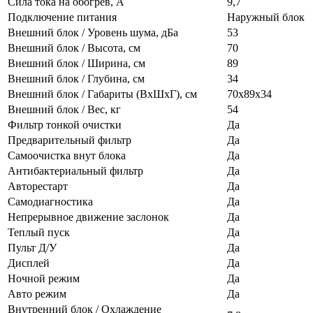
Сила тока на обогрев, А
9,7
Подключение питания
Наружный блок
Внешний блок / Уровень шума, дБа
53
Внешний блок / Высота, см
70
Внешний блок / Ширина, см
89
Внешний блок / Глубина, см
34
Внешний блок / Габариты (ВхШхГ), см
70x89x34
Внешний блок / Вес, кг
54
Фильтр тонкой очистки
Да
Предварительный фильтр
Да
Самоочистка внут блока
Да
Антибактериальный фильтр
Да
Авторестарт
Да
Самодиагностика
Да
Непрерывное движение заслонок
Да
Теплый пуск
Да
Пульт Д/У
Да
Дисплей
Да
Ночной режим
Да
Авто режим
Да
Внутренний блок / Охлаждение