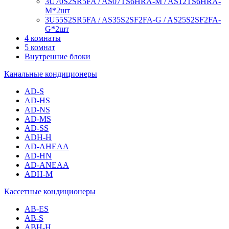
3U70S2SR5FA / AS07TS6HRA-M / AS12TS6HRA-
M*2шт
3U55S2SR5FA / AS35S2SF2FA-G / AS25S2SF2FA-
G*2шт
4 комнаты
5 комнат
Внутренние блоки
Канальные кондиционеры
AD-S
AD-HS
AD-NS
AD-MS
AD-SS
ADH-H
AD-AHEAA
AD-HN
AD-ANEAA
ADH-M
Кассетные кондиционеры
AB-ES
AB-S
ABH-H