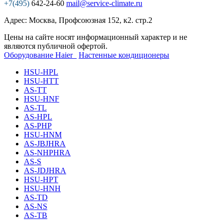
+7(495)
642-24-60
mail@service-climate.ru
Адрес: Москва, Профсоюзная 152, к2. стр.2
Цены на сайте носят информационный характер и не
являются публичной офертой.
Оборудование Haier
Настенные кондиционеры
HSU-HPL
HSU-HTT
AS-TT
HSU-HNF
AS-TL
AS-HPL
AS-PHP
HSU-HNM
AS-JBJHRA
AS-NHPHRA
AS-S
AS-JDJHRA
HSU-HPT
HSU-HNH
AS-TD
AS-NS
AS-TB