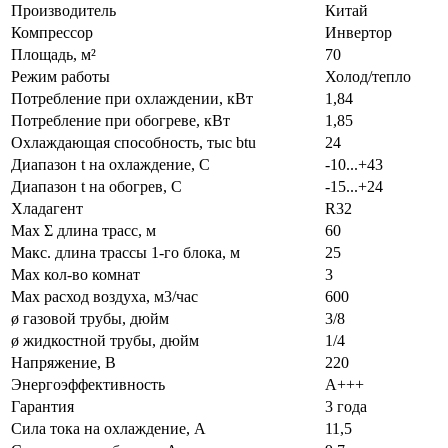
Производитель
Китай
Компрессор
Инвертор
Площадь, м²
70
Режим работы
Холод/тепло
Потребление при охлаждении, кВт
1,84
Потребление при обогреве, кВт
1,85
Охлаждающая способность, тыс btu
24
Диапазон t на охлаждение, С
-10...+43
Диапазон t на обогрев, С
-15...+24
Хладагент
R32
Max Σ длина трасс, м
60
Макс. длина трассы 1-го блока, м
25
Max кол-во комнат
3
Max расход воздуха, м3/час
600
ø газовой трубы, дюйм
3/8
ø жидкостной трубы, дюйм
1/4
Напряжение, В
220
Энергоэффективность
A+++
Гарантия
3 года
Сила тока на охлаждение, А
11,5