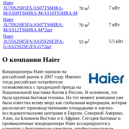
Haier
2
3U70S2SR5FA
/AS07TS6HRA-
7 кВт
70 м
M
/AS09TS6HRA-M
/AS18TS5HRA-M
Haier
2
3U70S2SR5FA
/AS07TS6HRA-
7 кВт
70 м
M
/AS12TS6HRA-M*2шт
Haier
2
3U55S2SR5FA
/AS35S2SF2FA-
5.5 кВт
55 м
G
/AS25S2SF2FA-G*2шт
О компании Haier
Кондиционеры Haier пришли на
российский рынок в 2007 году. Именно
тогда российские потребители
познакомились с продукцией бренда на
Национальной выставке Китая в России. В основном, это
была крупная бытовая техника. На тот момент компания уже
была известна всему миру как глобальная корпорация, которая
располагает производственными площадками и научно-
исследовательскими центрами в Европе, Северной Америке,
Азии, на Ближнем Востоке и в Африке. Сегодня бытовые и
промышленные кондиционеры Haier ассоциируются у
клиентов с безупречным качеством, профессиональным