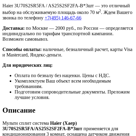
Haier 3U70S2SR5FA / AS25S2SF2FA-B*3шт — это отличный
2
выбор на обслуживаемую площадь около 70 м
. Ждем Вашего
звонка по телефону
+7(495) 146-67-66
Доставка:
по Москве — 2000 руб., по России — определяется
индивидуально по тарифам транспортной кампании.
Возможен самовывоз.
Способы оплаты:
наличные, безналичный расчет, карты Visa
и Mastercard, Яндекс-деньги.
Для юридических лиц:
Оплата по безналу без наценки. Цены с НДС.
Укомплектуем Ваш объект всем необходимым
требованиям.
Подготовим сопроводительные документы. Преложим
лучшие условия.
Описание
Мульти сплит система
Haier (Хаер)
3U70S2SR5FA/AS25S2SF2FA-B*3шт
применяется для
кондиционирования 3 комнат, оснащена датчиком движения