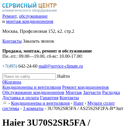
Ремонт
,
обслуживание
и
монтаж кондиционеров
Москва, Профсоюзная 152, к2. стр.2
Контакты
Заказать звонок
Продажа, монтаж, ремонт и обслуживание
Пн.-пт.: 09.00—19.00, сб-вс: 10.00-17.00:
+7(495)
642-24-60
mail@service-climate.ru
Найти
0
Корзина
Кондиционеры и вентиляция
Ремонт кондиционеров
Обслуживание кондиционеров
Монтаж
Запчасти
Расходка
Доставка и оплата
Гарантия
Контакты
›
Кондиционеры и вентиляция
›
Haier
›
Мульти сплит
системы
›
3 комнаты
› 3U70S2SR5FA / AS25S2SF2FA-B*3шт
Haier 3U70S2SR5FA /