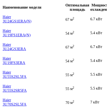
Оптимальная
Мощнос
Наименование модели
площадь
охлажден
Haier
2
6.7 кВт
67 м
3U24GS1ERA(N)
Haier
2
5.4 кВт
54 м
3U19FS1ERA(N)
Haier
2
6.7 кВт
67 м
3U24GS3ERA
Haier
2
5.4 кВт
54 м
3U19FS3ERA
Haier
2
5.5 кВт
55 м
3U55S2SL5FA
Haier
2
5.5 кВт
55 м
3U55S2SR5FA
Haier
2
7 кВт
70 м
3U70S2SL5FA