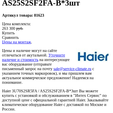
AS25S2SF2FA-B*3шт
Артикул товара: 81623
Цена комплекта:
263 300
руб.
Купить
Сравнить
Цены на монтаж
.
Цены и наличие могут на сайте
отличаться от акутальной.
Уточните
наличие и стоимость
на интересующее
вас оборудование (отправьте
письменный запрос на почту
sale@service-climate.ru
с
указанием точных маркировок), и мы пришлем вам
актуальное коммерческое предложение! Надеемся на
понимание.
Haier 3U70S2SR5FA / AS25S2SF2FA-B*3шт Вы можете
купить с установкой и обслуживанием в "Интех Сервис" по
доступной цене с официальной гарантией Haier. Заказывайте
климатическое оборудование Haier с доставкой по Москве и
России.