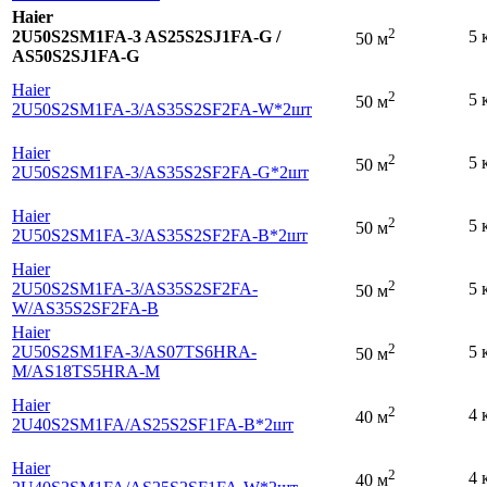
Haier
2
2U50S2SM1FA-3 AS25S2SJ1FA-G /
5 
50 м
AS50S2SJ1FA-G
Haier
2
5 
50 м
2U50S2SM1FA-3
/AS35S2SF2FA-W*2шт
Haier
2
5 
50 м
2U50S2SM1FA-3
/AS35S2SF2FA-G*2шт
Haier
2
5 
50 м
2U50S2SM1FA-3
/AS35S2SF2FA-B*2шт
Haier
2
2U50S2SM1FA-3
/AS35S2SF2FA-
5 
50 м
W
/AS35S2SF2FA-B
Haier
2
2U50S2SM1FA-3
/AS07TS6HRA-
5 
50 м
M
/AS18TS5HRA-M
Haier
2
4 
40 м
2U40S2SM1FA
/AS25S2SF1FA-B*2шт
Haier
2
4 
40 м