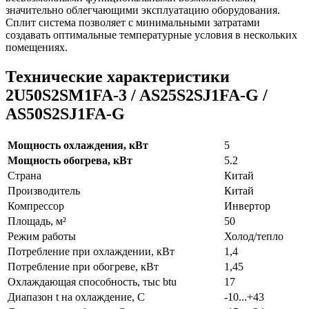
значительно облегчающими эксплуатацию оборудования.
Сплит система позволяет с минимальными затратами
создавать оптимальные температурные условия в нескольких
помещениях.
Технические характеристики
2U50S2SM1FA-3 / AS25S2SJ1FA-G /
AS50S2SJ1FA-G
Мощность охлаждения, кВт
5
Мощность обогрева, кВт
5.2
Страна
Китай
Производитель
Китай
Компрессор
Инвертор
Площадь, м²
50
Режим работы
Холод/тепло
Потребление при охлаждении, кВт
1,4
Потребление при обогреве, кВт
1,45
Охлаждающая способность, тыс btu
17
Диапазон t на охлаждение, С
-10...+43