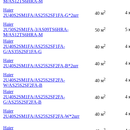
M
/AS12TS6HRA-M
Haier
2
4 
40 м
2U40S2SM1FA
/AS25S2SF1FA-G*2шт
Haier
2
2U50S2SM1FA-3
/AS09TS6HRA-
5 
50 м
M
/AS12TS6HRA-M
Haier
2
2U40S2SM1FA
/AS25S2SF1FA-
4 
40 м
G
/AS35S2SF1FA-G
Haier
2
4 
40 м
2U40S2SM1FA
/AS25S2SF2FA-B*2шт
Haier
2
2U40S2SM1FA
/AS25S2SF2FA-
4 
40 м
W
/AS25S2SF2FA-B
Haier
2
2U40S2SM1FA
/AS25S2SF2FA-
4 
40 м
G
/AS25S2SF2FA-B
Haier
2
4 
40 м
2U40S2SM1FA
/AS25S2SF2FA-W*2шт
Haier
2