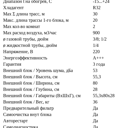
Диапазон t на обогрев, С
-15...+24
Хладагент
R32
Max Σ длина трасс, м
30
Макс. длина трассы 1-го блока, м
20
Max кол-во комнат
2
Max расход воздуха, м3/час
900
ø газовой трубы, дюйм
3/8; 1/2
ø жидкостной трубы, дюйм
1/4
Напряжение, В
220
Энергоэффективность
A+++
Гарантия
3 года
Внешний блок / Уровень шума, дБа
53
Внешний блок / Высота, см
55,3
Внешний блок / Ширина, см
80
Внешний блок / Глубина, см
28
Внешний блок / Габариты (ВхШхГ), см
55,3х80х28
Внешний блок / Вес, кг
36
Предварительный фильтр
Да
Самоочистка внут блока
Да
Авторестарт
Да
Самодиагностика
Да