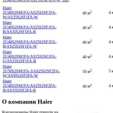
2U40S2SM1FA
/AS25S2SF1FA-W*2шт
Haier
2
2U40S2SM1FA
/AS25S2SF1FA-
4 
40 м
W
/AS35S2SF1FA-W
Haier
2
2U40S2SM1FA
/AS25S2SF1FA-
4 
40 м
B
/AS35S2SF1FA-B
Haier
2
2U40S2SM1FA
/AS25S2SF1FA-
4 
40 м
B
/AS25S2SF1FA-W
Haier
2
2U40S2SM1FA
/AS25S2SF1FA-
4 
40 м
G
/AS25S2SF1FA-B
Haier
2
2U50S2SM1FA-3
/AS25S2SF2FA-
5 
50 м
W
/AS50S2SF2FA-W
Haier
2
2U40S2SM1FA
/AS25S2SF2FA-
4 
40 м
B
/AS35S2SF2FA-B
О компании Haier
Кондиционеры Haier пришли на