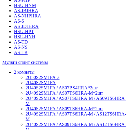
AS-PHP
HSU-HNM
AS-JBJHRA
AS-NHPHRA
AS-S
AS-JDJHRA
HSU-HPT
HSU-HNH
AS-TD
AS-NS
AS-TB
Мульти сплит системы
2 комнаты
2U50S2SM1FA-3
2U40S2SM1FA
2U40S2SM1FA / AS07BS4HRA*2шт
2U40S2SM1FA / AS07TS6HRA-M*2шт
2U40S2SM1FA / AS07TS6HRA-M / AS09TS6HRA-
M
2U40S2SM1FA / AS09TS6HRA-M*2шт
2U40S2SM1FA / AS07TS6HRA-M / AS12TS6HRA-
M
2U40S2SM1FA / AS09TS6HRA-M / AS12TS6HRA-
M