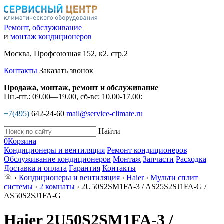
Ремонт
,
обслуживание
и
монтаж кондиционеров
Москва, Профсоюзная 152, к2. стр.2
Контакты
Заказать звонок
Продажа, монтаж, ремонт и обслуживание
Пн.-пт.: 09.00—19.00, сб-вс: 10.00-17.00:
+7(495)
642-24-60
mail@service-climate.ru
Найти
0
Корзина
Кондиционеры и вентиляция
Ремонт кондиционеров
Обслуживание кондиционеров
Монтаж
Запчасти
Расходка
Доставка и оплата
Гарантия
Контакты
›
Кондиционеры и вентиляция
›
Haier
›
Мульти сплит
системы
›
2 комнаты
› 2U50S2SM1FA-3 / AS25S2SJ1FA-G /
AS50S2SJ1FA-G
Haier 2U50S2SM1FA-3 /