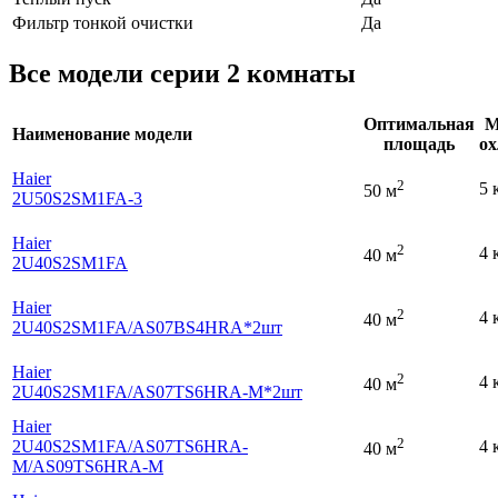
Фильтр тонкой очистки
Да
Все модели серии 2 комнаты
Оптимальная
М
Наименование модели
площадь
о
Haier
2
5 
50 м
2U50S2SM1FA-3
Haier
2
4 
40 м
2U40S2SM1FA
Haier
2
4 
40 м
2U40S2SM1FA
/AS07BS4HRA*2шт
Haier
2
4 
40 м
2U40S2SM1FA
/AS07TS6HRA-M*2шт
Haier
2
2U40S2SM1FA
/AS07TS6HRA-
4 
40 м
M
/AS09TS6HRA-M