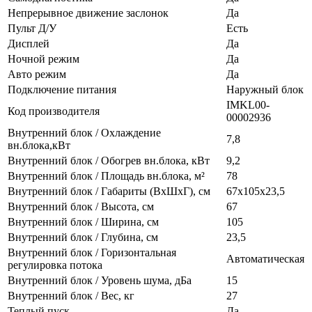
Непрерывное движение заслонок
Да
Пульт Д/У
Есть
Дисплей
Да
Ночной режим
Да
Авто режим
Да
Подключение питания
Наружный блок
IMKL00-
Код производителя
00002936
Внутренний блок / Охлаждение
7,8
вн.блока,кВт
Внутренний блок / Обогрев вн.блока, кВт
9,2
Внутренний блок / Площадь вн.блока, м²
78
Внутренний блок / Габариты (ВхШхГ), см
67x105x23,5
Внутренний блок / Высота, см
67
Внутренний блок / Ширина, см
105
Внутренний блок / Глубина, см
23,5
Внутренний блок / Горизонтальная
Автоматическая
регулировка потока
Внутренний блок / Уровень шума, дБа
15
Внутренний блок / Вес, кг
27
Теплый пуск
Да